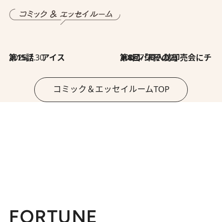
2026.7.30
第15話 アイス
2026.7.30
第8回「同人誌即売会にチャレンジ その2」
コミック＆エッセイルームTOP
FORTUNE