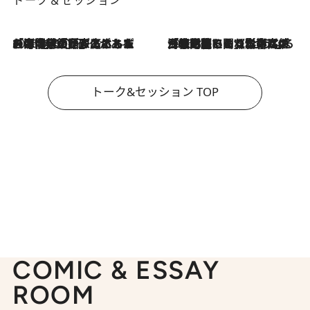
トーク＆セッション
2026.8.3
「今後値上げがあるとすれば…」「リスクがあるのは今年の冬」エネルギー専門家が語る、ホルムズ海峡封鎖が家庭にもたらす“ある心配”
2026.8.3
「住宅建てられない…」「サーチャージ料の高値が続いている」ホルムズ海峡封鎖による影響はいつまで続く？《エネルギー専門家に聞く“どうなる日本の暮らし”》
トーク&セッション TOP
COMIC & ESSAY
ROOM