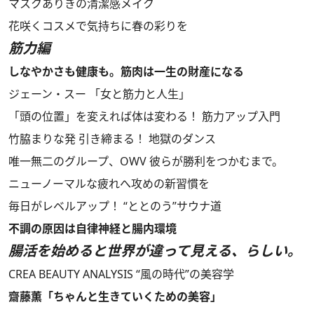
マスクありきの清潔感メイク
花咲くコスメで気持ちに春の彩りを
筋力編
しなやかさも健康も。筋肉は一生の財産になる
ジェーン・スー 「女と筋力と人生」
「頭の位置」を変えれば体は変わる！ 筋力アップ入門
竹脇まりな発 引き締まる！ 地獄のダンス
唯一無二のグループ、OWV 彼らが勝利をつかむまで。
ニューノーマルな疲れへ攻めの新習慣を
毎日がレベルアップ！ “ととのう”サウナ道
不調の原因は自律神経と腸内環境
腸活を始めると世界が違って見える、らしい。
CREA BEAUTY ANALYSIS “風の時代”の美容学
齋藤薫「ちゃんと生きていくための美容」