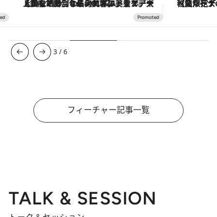
【銀座で出合う最旬美容】美髪ケアや上質な眠り…セルフケアのアップデートから、特別な名入れギフトまで。大人のための「ReFa GINZA」クルーズ
【夏限定ディナーコース】旬を迎
3
/
6
フィーチャー記事一覧
TALK & SESSION