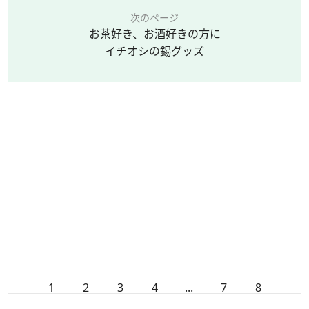
次のページ
お茶好き、お酒好きの方に
イチオシの錫グッズ
1
2
3
4
...
7
8