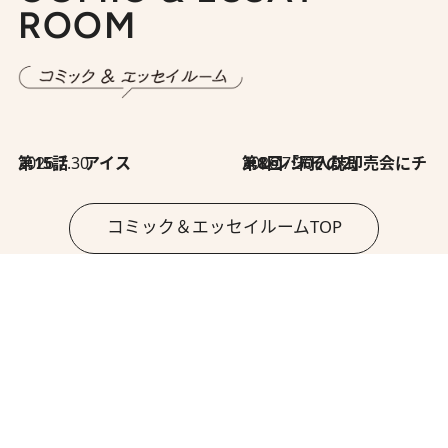
ROOM
2026.7.30
第15話 アイス
2026.7.30
第8回「同人誌即売会にチャレンジ その2」
コミック＆エッセイルームTOP