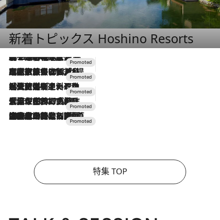
新着トピックス Hoshino Resorts
2026.8.7
【トンボの足水浴】ヒノキの香りに包まれて涼感マックス！約13℃の湧水かけ流しを避暑地「星野温泉 トンボの湯」で体験
2026.7.31
【ホテル帰省】という選択肢をOMOが提案。家族とほどよい距離を保つには「昼は実家、夜は気兼ねなくホテルで！」
2026.7.24
【夏限定ディナーコース】旬を迎える稚鮎や花ズッキーニなどをイタリア・トスカーナの郷土料理の手法で満喫！
2026.7.17
「土佐和ハーブかき氷」がOMO7高知に登場！生姜、山椒、大葉など目にも舌にも涼を呼ぶ郷土の味
2026.7.10
NEW OPEN！【界 草津】名湯の地に誕生。趣の異なる2種の温泉と上州ならではの会席・蕎麦割烹など美食を味わう究極の癒やし旅
特集 TOP