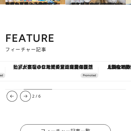
2020.12.22
日本から購入可能な台湾布グッズ！ レトロなタイル柄や可愛い小鳥柄も
旅＆お出かけ
2020.10.16
日本発送OK！ 台湾の大人気雑貨店 豆皿ほかベストバイアイテム10選♡
旅＆お出かけ
FEATURE
フィーチャー記事
「大事なのは地域の意識を変えること」。ロレックス賞受賞の自然保護活動家が実現させたナイジェリアの自然環境の復活
【銀座で出合う最旬美容】美髪ケアや上質な眠
2
/
6