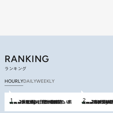
RANKING
ランキング
HOURLY
DAILY
WEEKLY
【大分・別府】「今一番おいしい食材を調理する」1日2組限定・ミシュラン2ツ星の日本料理店で、素材と四季を愉しむ極上の時間
2 Hours Ago
《みずみずしい桃が丸ごと》東京の“あの有名洋菓子シェフ”の下で修業したパティシエが腕を振るう、珠玉の夏限定パフェを堪能！【大分市】
2 Hours Ago