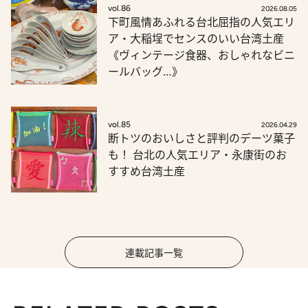
vol.86
2026.08.05
下町風情あふれる台北屈指の人気エリ
ア・大稲埕でセンスのいい台湾土産
《ヴィンテージ食器、おしゃれなビニ
ールバッグ…》
vol.85
2026.04.29
断トツのおいしさと評判のデーツ菓子
も！ 台北の人気エリア・永康街のお
すすめ台湾土産
連載記事一覧