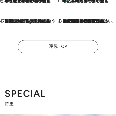
ビューティいいもの集め EDITORS' BEST
35℃超えの日の夜、枕にひと吹き！ BAUMのルームスプレーが、ひのきの香りで心まで解きほぐす
2 Hours Ago
CREA'S CHOICE
「眠る時刻をセットする」——眠りの前を整える、バルミューダの新しいアプローチ
2 Hours Ago
47都道府県の手みやげ ひんやりスイーツで夏を満喫
【岡山県】この夏絶対食べたい 冷やしておいしいおやつ3選 フルーツが主役のプリンやアイスが勢揃い
2 Hours Ago
そおだよおこの関西おいしい、おやつ紀行
2026.8.9
［大阪府箕面市］一皿一皿目の前で仕上げられる、料理を巧みに組み込んだアシェットデセールコース「ミチル アシェット デセール（Michiru assiette dessert）」
連載 TOP
SPECIAL
特集