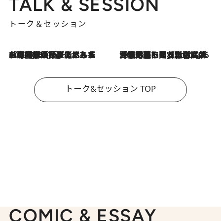
TALK & SESSION
トーク＆セッション
2026.8.3
「今後値上げがあるとすれば…」「リスクがあるのは今年の冬」エネルギー専門家が語る、ホルムズ海峡封鎖が家庭にもたらす“ある心配”
2026.8.3
「住宅建てられない…」「サーチャージ料の高値が続いている」ホルムズ海峡封鎖による影響はいつまで続く？《エネルギー専門家に聞く“どうなる日本の暮らし”》
トーク&セッション TOP
COMIC & ESSAY