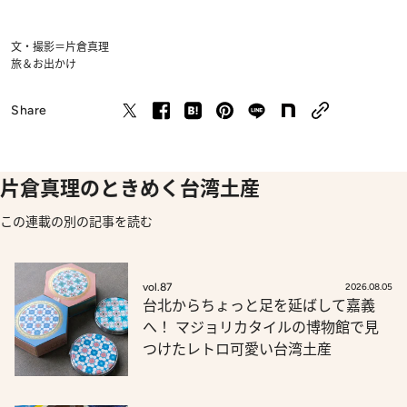
文・撮影＝片倉真理
旅＆お出かけ
Share
片倉真理のときめく台湾土産
この連載の別の記事を読む
vol.87
2026.08.05
台北からちょっと足を延ばして嘉義
へ！ マジョリカタイルの博物館で見
つけたレトロ可愛い台湾土産