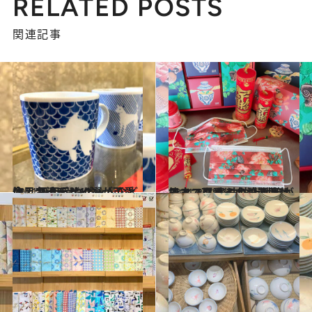
RELATED POSTS
関連記事
2021.1.17
今、台湾デザインが可愛い！ 日用品やゲームなど注目アイテム12選
旅＆お出かけ
2021.2.12
日本で買える台湾製高性能マスク 飛沫防止対策ができ、可愛くてお洒落
ライフスタイル