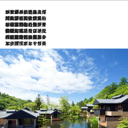
2026.8.8
リスボンの絶品スイーツ「パステル・デ・ナタ」とは？ポルトガル伝統の奥深い世界へ
2026.7.27
「私の祖国はポルトガル語です」国民的詩人フェルナンド・ペソアと、彼が愛した文学の街を歩く
2026.7.26
ポルトガル近海が育む極上の海の幸。キリリと冷えた白ワインと愉しむ、シーフード専門店の贅沢
2026.7.22
伝統の味をモダンに昇華。高感度な地元客が集う、リスボンの最旬ガストロノミー
2026.7.21
大航海時代の栄華から、震災、独裁、そして革命へ。ポルトガル・首都リスボンの石畳に刻まれた「歴史の光と影」
2026.7.13
エッセイ・ヤマザキマリ「慎ましくも美しき国 ポルトガル」