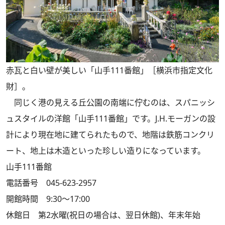
赤瓦と白い壁が美しい「山手111番館」［横浜市指定文化
財］。
同じく港の見える丘公園の南端に佇むのは、スパニッシ
ュスタイルの洋館「山手111番館」です。J.H.モーガンの設
計により現在地に建てられたもので、地階は鉄筋コンクリ
ート、地上は木造といった珍しい造りになっています。
山手111番館
電話番号 045-623-2957
開館時間 9:30～17:00
休館日 第2水曜(祝日の場合は、翌日休館)、年末年始