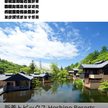
2026.7.26
ポルトガル近海が育む極上の海の幸。キリリと冷えた白ワインと愉しむ、シーフード専門店の贅沢
2026.7.22
伝統の味をモダンに昇華。高感度な地元客が集う、リスボンの最旬ガストロノミー
2026.7.21
大航海時代の栄華から、震災、独裁、そして革命へ。ポルトガル・首都リスボンの石畳に刻まれた「歴史の光と影」
2026.7.13
エッセイ・ヤマザキマリ「慎ましくも美しき国 ポルトガル」
新着トピックス Hoshino Resorts