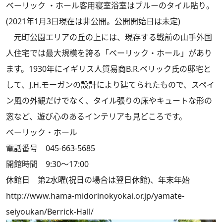
ベーリック ・ホール客用寝室浴室はブルーのタイル貼り。
(2021年1月3日現在は非公開。公開開始日は未定)
元町公園エリアの丘の上には、現存する戦前の山手外国
人住宅では最大規模を誇る「ベーリック・ホール」があり
ます。1930年にイギリス人貿易商B.R.ベリック氏の邸宅と
して、J.H.モーガンの設計により建てられたもので、スペイ
ン風の外観だけでなく、タイル張りの床やキュートな形の
窓など、遊び心のあるインテリアも見どころです。
ベーリック・ホール
電話番号 045-663-5685
開館時間 9:30～17:00
休館日 第2水曜(祝日の場合は翌日休館)、年末年始
http://www.hama-midorinokyokai.or.jp/yamate-
seiyoukan/Berrick-Hall/