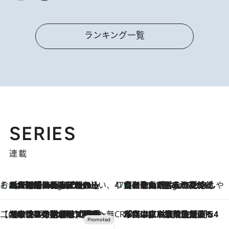
ランキング一覧
SERIES
連載
そおだよおこの関西おいしい、おやつ紀行
［大阪府箕面市］一皿一皿目の前で仕上げられる、料理を巧みに組み込んだアシェットデセールコース「ミチル アシェット デセール（Michiru assiette dessert）」
8 Hours Ago
47都道府県の手みやげ ひんやりスイーツで夏を満喫
【和歌山県】この夏絶対食べたい 冷やしておいしいおやつ3選 みかんがごろっと丸ごと入ったジュレ
8 Hours Ago
【CREA×星野リゾート】唯一無二。癒しと発見が待つ場所へ
2026.8.7
【トンボの足水浴】ヒノキの香りに包まれて涼感マックス！約13℃の湧水かけ流しを避暑地「星野温泉 トンボの湯」で体験
CREA'S CHOICE
2026.8.7
「立川にも歌舞伎があるんだよ」 片岡仁左衛門・市川中車ら豪華座組みで4年目の立川立飛歌舞伎へ