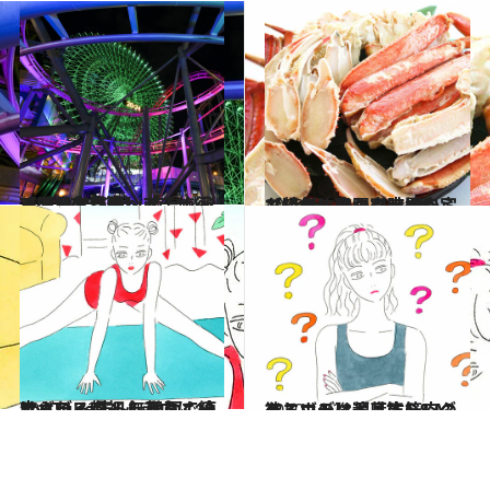
2020.11.25
【画像で見る】 夜景が彩る非日常空間へプチ旅行 ヨコハマ 5 hours Trip【夜景篇】
旅＆お出かけ
2020.12.18
【特集】全国の市場から おいしい取り寄せ 自宅で過ごす豊かな時間
グルメ
2020.12.23
YouTube筋トレ動画で痩せボディに！ 無理なく続けられる超初心者向け10本
ライフスタイル
2020.12.23
欲しいのは適度に筋肉のあるボディ！【筋トレダイエット】超基本Q&A
ライフスタイル