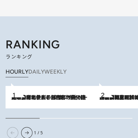
RANKING
ランキング
HOURLY
DAILY
WEEKLY
2026.8.3
《「文士の子ども被害者の会」発足！》阿川佐和子（72）が語る遠藤周作に北杜夫、劇作家・矢代静一の子どもたちの“文豪プライベート事件簿”
2026.8.8
「最後に見られてよかった」上野動物園の東園パンダ舎が解体前に特別公開。8月16日まで延長されたパネル展と共に辿る“半世紀”のパンダ飼育《解体工事の図面あり》
1 / 5