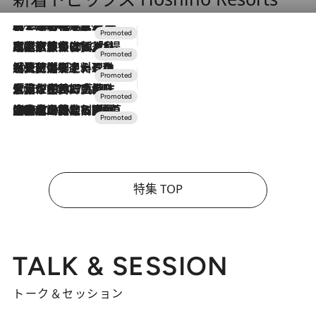
2026.8.7
【トンボの足水浴】ヒノキの香りに包まれて涼感マックス！約13℃の湧水かけ流しを避暑地「星野温泉 トンボの湯」で体験
2026.7.31
【ホテル帰省】という選択肢をOMOが提案。家族とほどよい距離を保つには「昼は実家、夜は気兼ねなくホテルで！」
2026.7.24
【夏限定ディナーコース】旬を迎える稚鮎や花ズッキーニなどをイタリア・トスカーナの郷土料理の手法で満喫！
2026.7.17
「土佐和ハーブかき氷」がOMO7高知に登場！生姜、山椒、大葉など目にも舌にも涼を呼ぶ郷土の味
2026.7.10
NEW OPEN！【界 草津】名湯の地に誕生。趣の異なる2種の温泉と上州ならではの会席・蕎麦割烹など美食を味わう究極の癒やし旅
特集 TOP
TALK & SESSION
トーク＆セッション