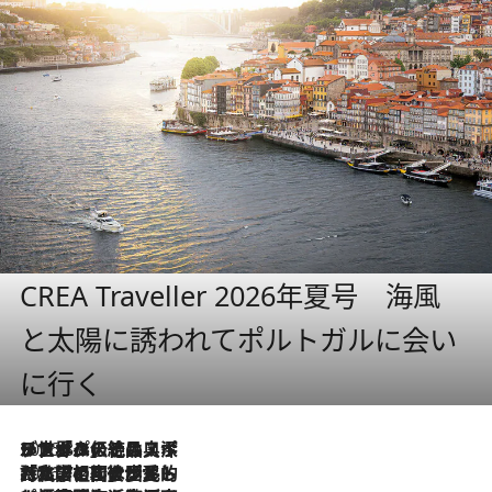
CREA Traveller 2026年夏号 海風
と太陽に誘われてポルトガルに会い
に行く
2026.8.8
リスボンの絶品スイーツ「パステル・デ・ナタ」とは？ポルトガル伝統の奥深い世界へ
2026.7.27
「私の祖国はポルトガル語です」国民的詩人フェルナンド・ペソアと、彼が愛した文学の街を歩く