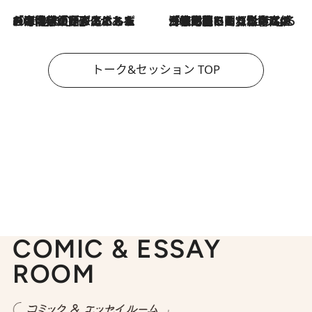
2026.8.3
「今後値上げがあるとすれば…」「リスクがあるのは今年の冬」エネルギー専門家が語る、ホルムズ海峡封鎖が家庭にもたらす“ある心配”
2026.8.3
「住宅建てられない…」「サーチャージ料の高値が続いている」ホルムズ海峡封鎖による影響はいつまで続く？《エネルギー専門家に聞く“どうなる日本の暮らし”》
トーク&セッション TOP
COMIC & ESSAY
ROOM