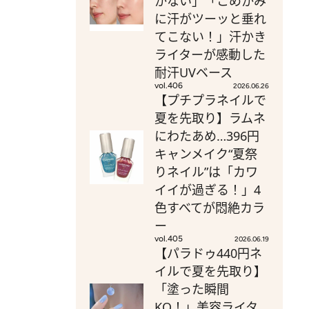
かない」「こめかみ
に汗がツーッと垂れ
てこない！」汗かき
ライターが感動した
耐汗UVベース
vol.406
2026.06.26
【プチプラネイルで
夏を先取り】ラムネ
にわたあめ…396円
キャンメイク“夏祭
りネイル”は「カワ
イイが過ぎる！」4
色すべてが悶絶カラ
ー
vol.405
2026.06.19
【パラドゥ440円ネ
イルで夏を先取り】
「塗った瞬間
KO！」美容ライタ