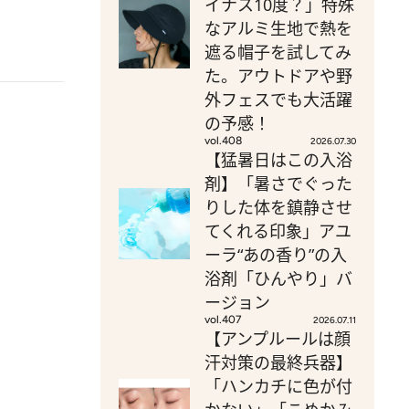
イナス10度？」特殊
なアルミ生地で熱を
遮る帽子を試してみ
た。アウトドアや野
外フェスでも大活躍
の予感！
vol.408
2026.07.30
【猛暑日はこの入浴
剤】「暑さでぐった
りした体を鎮静させ
てくれる印象」アユ
ーラ“あの香り”の入
浴剤「ひんやり」バ
ージョン
vol.407
2026.07.11
【アンプルールは顔
汗対策の最終兵器】
「ハンカチに色が付