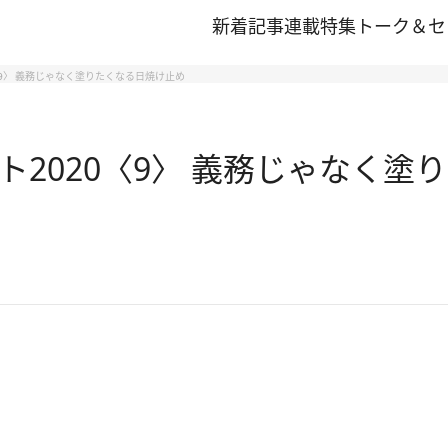
新着記事
連載
特集
トーク＆セ
9〉 義務じゃなく塗りたくなる日焼け止め
2020〈9〉 義務じゃなく塗