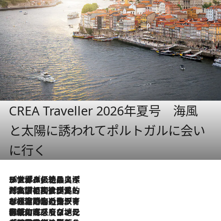
CREA Traveller 2026年夏号 海風
と太陽に誘われてポルトガルに会い
に行く
2026.8.8
リスボンの絶品スイーツ「パステル・デ・ナタ」とは？ポルトガル伝統の奥深い世界へ
2026.7.27
「私の祖国はポルトガル語です」国民的詩人フェルナンド・ペソアと、彼が愛した文学の街を歩く
2026.7.26
ポルトガル近海が育む極上の海の幸。キリリと冷えた白ワインと愉しむ、シーフード専門店の贅沢
2026.7.22
伝統の味をモダンに昇華。高感度な地元客が集う、リスボンの最旬ガストロノミー