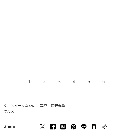
1
2
3
4
5
6
文＝スイーツなかの 写真＝深野未季
グルメ
Share