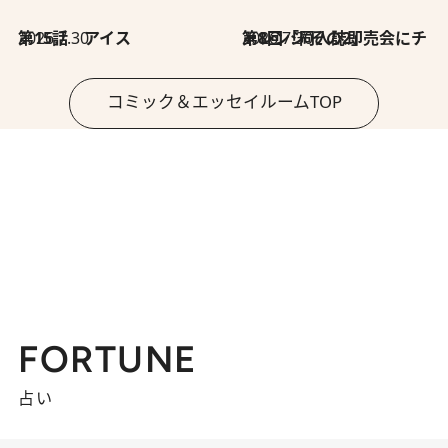
2026.7.30
第15話 アイス
2026.7.30
第8回「同人誌即売会にチャレンジ その2」
コミック＆エッセイルームTOP
FORTUNE
占い