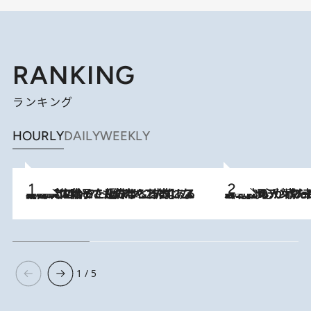
RANKING
ランキング
HOURLY
DAILY
WEEKLY
2026.8.5
【阿川佐和子さんの年とる力】なぜ70代で始めた趣味は“こんなに楽しい”のか？ ピアノ、俳句…スランプに陥っても続けられる“ある秘訣”とは
2026.8.8
《北欧の人々の幸福度が高いのは…》元デンマーク親善大使が出会った“心が満たされる暮らし”「いいかげんにヒュッゲしなさい！」
1 / 5