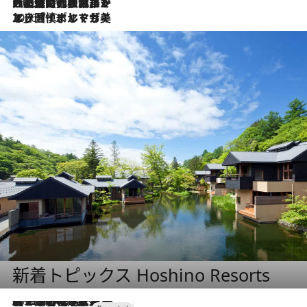
2026.7.21
大航海時代の栄華から、震災、独裁、そして革命へ。ポルトガル・首都リスボンの石畳に刻まれた「歴史の光と影」
2026.7.13
エッセイ・ヤマザキマリ「慎ましくも美しき国 ポルトガル」
新着トピックス Hoshino Resorts
2026.8.7
【トンボの足水浴】ヒノキの香りに包まれて涼感マックス！約13℃の湧水かけ流しを避暑地「星野温泉 トンボの湯」で体験