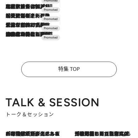
2026.7.31
【ホテル帰省】という選択肢をOMOが提案。家族とほどよい距離を保つには「昼は実家、夜は気兼ねなくホテルで！」
2026.7.24
【夏限定ディナーコース】旬を迎える稚鮎や花ズッキーニなどをイタリア・トスカーナの郷土料理の手法で満喫！
2026.7.17
「土佐和ハーブかき氷」がOMO7高知に登場！生姜、山椒、大葉など目にも舌にも涼を呼ぶ郷土の味
2026.7.10
NEW OPEN！【界 草津】名湯の地に誕生。趣の異なる2種の温泉と上州ならではの会席・蕎麦割烹など美食を味わう究極の癒やし旅
特集 TOP
TALK & SESSION
トーク＆セッション
2026.8.3
「今後値上げがあるとすれば…」「リスクがあるのは今年の冬」エネルギー専門家が語る、ホルムズ海峡封鎖が家庭にもたらす“ある心配”
2026.8.3
「住宅建てられない…」「サーチャージ料の高値が続いている」ホルムズ海峡封鎖による影響はいつまで続く？《エネルギー専門家に聞く“どうなる日本の暮らし”》