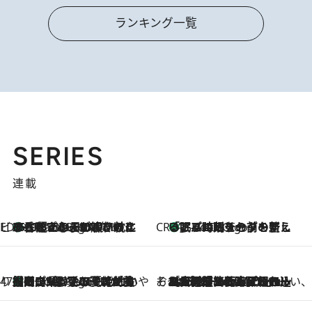
ランキング一覧
SERIES
連載
ビューティいいもの集め EDITORS' BEST
35℃超えの日の夜、枕にひと吹き！ BAUMのルームスプレーが、ひのきの香りで心まで解きほぐす
5 Hours Ago
CREA'S CHOICE
「眠る時刻をセットする」——眠りの前を整える、バルミューダの新しいアプローチ
5 Hours Ago
47都道府県の手みやげ ひんやりスイーツで夏を満喫
【岡山県】この夏絶対食べたい 冷やしておいしいおやつ3選 フルーツが主役のプリンやアイスが勢揃い
5 Hours Ago
そおだよおこの関西おいしい、おやつ紀行
2026.8.9
［大阪府箕面市］一皿一皿目の前で仕上げられる、料理を巧みに組み込んだアシェットデセールコース「ミチル アシェット デセール（Michiru assiette dessert）」