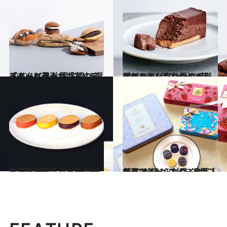
2020.10.23
スイーツ芸人が「次にくる！」と予測 個性溢れる「あんバターサンド」5選
グルメ
2020.9.6
最新お取り寄せ極旨チーズケーキ5品スイーツ芸人・スイーツなかのが厳選
グルメ
2020.7.18
人気店が続々とお取り寄せスタート♡ スイーツ芸人が速攻ポチッたスイーツ
グルメ
2020.7.16
毎月スイーツが届く“サブスク”が続々 スイーツ芸人が選ぶスベらない3選♡
グルメ