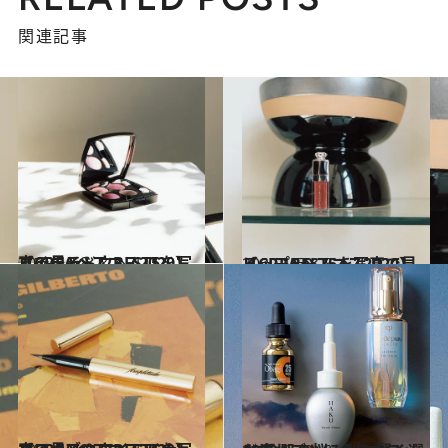
関連記事
2020.12.8
【CREAベスコス2020】アイシャドウBEST5を写真で見る
ビューティ＆ヘルス
2020.12.9
【CREAベスコス2020】リップBEST5を写真で見る
ビューティ＆ヘルス