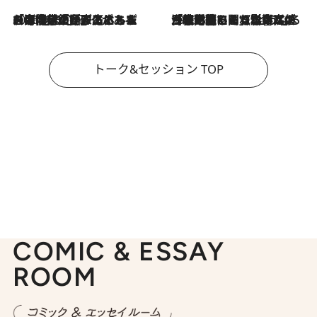
2026.8.3
「今後値上げがあるとすれば…」「リスクがあるのは今年の冬」エネルギー専門家が語る、ホルムズ海峡封鎖が家庭にもたらす“ある心配”
2026.8.3
「住宅建てられない…」「サーチャージ料の高値が続いている」ホルムズ海峡封鎖による影響はいつまで続く？《エネルギー専門家に聞く“どうなる日本の暮らし”》
トーク&セッション TOP
COMIC & ESSAY
ROOM