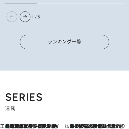
1 / 5
ランキング一覧
SERIES
連載
工藤まやのおもてなしハワイ
【ハワイ土産】ローカルの絶大な支持で復活！ 絶品の幻クッキー《元ファンの日本人女性が受け継いだ名店》
2026.8.6
ハワイ賢者 リサのお気に入りリスト
あの伝説の限定トートも！ リニューアルした「ディーン＆デルーカ ハワイ」で必須のお土産8選
2026.8.6