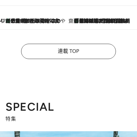
47都道府県の手みやげ ひんやりスイーツで夏を満喫
【三重県】この夏絶対食べたい 冷やしておいしいおやつ3選 お餅×アイスの新感覚スイーツ
2026.8.6
齋藤 薫 美容脳ルネサンス
「荷物が増えるほど旅ストレスは増す」美容ジャーナリストがたどり着いた最終結論。“化粧品を劇的に減らす”感動の凝縮美容とは
2026.8.6
連載 TOP
SPECIAL
特集