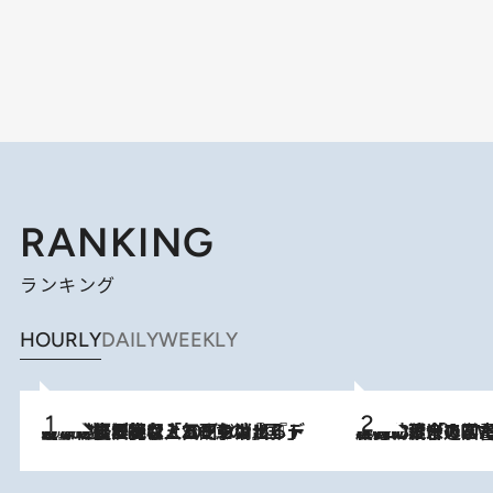
RANKING
ランキング
HOURLY
DAILY
WEEKLY
2026.8.5
【なぜ吉沢亮は「気配を消せる」のか？】興行収入208億の『国宝』を経て挑むミュージカル『ディア・エヴァン・ハンセン』。トップ俳優が舞台上でさらけ出した“孤独”とは
2026.8.3
慶應幼稚舎の図書室からテレビの世界に飛び込んだ阿川佐和子（72）、「N