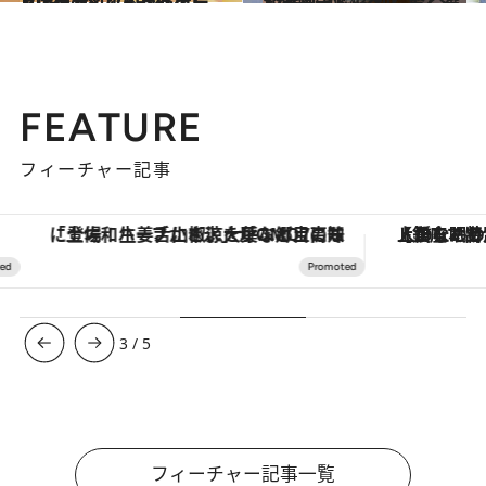
2020.12.8
【CREAベスコス2020】マスカラ＆アイライナー＆アイブロウBEST5を写真で見る
ビューティ＆ヘルス
2019.9.30
お疲れデトックスコスメ12選 肌の悩み別に賢く選んで
ビューティ＆ヘルス
FEATURE
フィーチャー記事
「土佐和ハーブかき氷」がOMO7高知に登場！生姜、山椒、大葉など目にも舌にも涼を呼ぶ郷土の味
【銀座で出合う最旬美容】美髪ケアや上質な眠
3
/
5
フィーチャー記事一覧