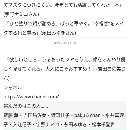
てマスクにつきにくい。今年とても活躍してくれた一本」
(宇野ナミコさん)
「ひと塗りで頬が艶めき、ぱっと華やぐ。“幸福感”をメイ
クする色と質感」(永田みゆきさん)
ADVERTISEMENT
「欲しいところにうるおったツヤを与え、顔をふんわり優
しく見せてくれる。大人にこそおすすめ！」(吉田昌佐美さ
ん)
シャネル
https://www.chanel.com/
選んだのはこの人……
齋藤 薫・吉田昌佐美・渡辺佳子・paku☆chan・水井真理
子・入江信子・宇野ナミコ・永田みゆき・松本千登世