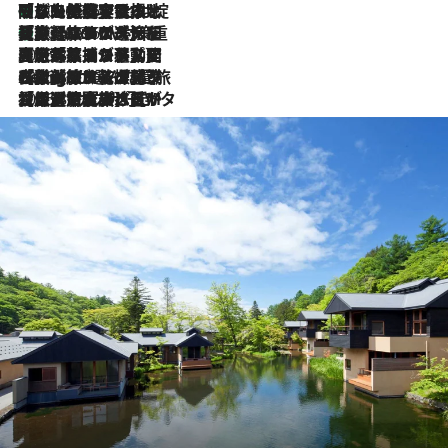
「旅先には金髪ウィッグを持参」日本と同じメイクでは損してる!? 美容ジャーナリストが提案する“掟破りの旅美容”とは
2026.8.6
【厳選旅コスメ】「身軽さ＆UV対策重視！」ヘアアーティストshucoが選んだ夏旅ベストコスメを発表【Mサイズジップ】
2026.8.6
2026.8.5
【厳選旅コスメ】国内をあちこち移動する河井菜摘が選んだ夏旅ベストコスメ発表！「リラックスアイテムはマスト」【Mサイズジップ】
2026.8.4
【厳選旅コスメ】「紫外線＆乾燥対策しながらメイク感も！」ヘア＆メイクGeorgeが選んだ夏旅ベストコスメを発表！【Mサイズジップ】
2026.8.3
【厳選旅コスメ】「保湿もタイパ重視！」“サウナ好き”タレント清水みさとが愛用する夏旅ベストコスメを発表！【Mサイズジップ】