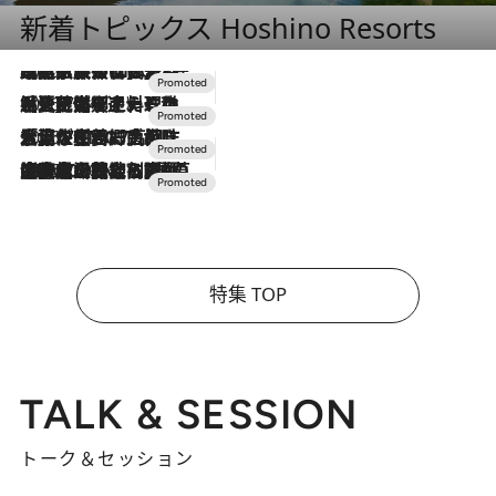
新着トピックス Hoshino Resorts
2026.7.31
【ホテル帰省】という選択肢をOMOが提案。家族とほどよい距離を保つには「昼は実家、夜は気兼ねなくホテルで！」
2026.7.24
【夏限定ディナーコース】旬を迎える稚鮎や花ズッキーニなどをイタリア・トスカーナの郷土料理の手法で満喫！
2026.7.17
「土佐和ハーブかき氷」がOMO7高知に登場！生姜、山椒、大葉など目にも舌にも涼を呼ぶ郷土の味
2026.7.10
NEW OPEN！【界 草津】名湯の地に誕生。趣の異なる2種の温泉と上州ならではの会席・蕎麦割烹など美食を味わう究極の癒やし旅
特集 TOP
TALK & SESSION
トーク＆セッション