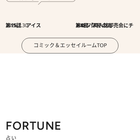
2026.7.30
第15話 アイス
2026.7.30
第8回「同人誌即売会にチャレンジ その2」
コミック＆エッセイルームTOP
FORTUNE
占い