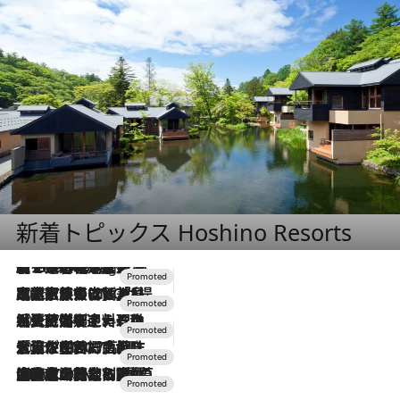
新着トピックス Hoshino Resorts
【トンボの足水浴】ヒノキの香りに包まれて涼感マックス！約13℃の湧水かけ流しを避暑地「星野温泉 トンボの湯」で体験
10 Hours Ago
2026.7.31
【ホテル帰省】という選択肢をOMOが提案。家族とほどよい距離を保つには「昼は実家、夜は気兼ねなくホテルで！」
2026.7.24
【夏限定ディナーコース】旬を迎える稚鮎や花ズッキーニなどをイタリア・トスカーナの郷土料理の手法で満喫！
2026.7.17
「土佐和ハーブかき氷」がOMO7高知に登場！生姜、山椒、大葉など目にも舌にも涼を呼ぶ郷土の味
2026.7.10
NEW OPEN！【界 草津】名湯の地に誕生。趣の異なる2種の温泉と上州ならではの会席・蕎麦割烹など美食を味わう究極の癒やし旅