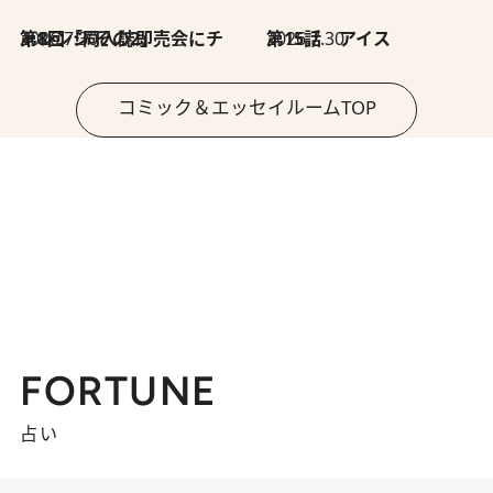
2026.7.30
第8回「同人誌即売会にチャレンジ その2」
2026.7.30
第15話 アイス
コミック＆エッセイルームTOP
FORTUNE
占い