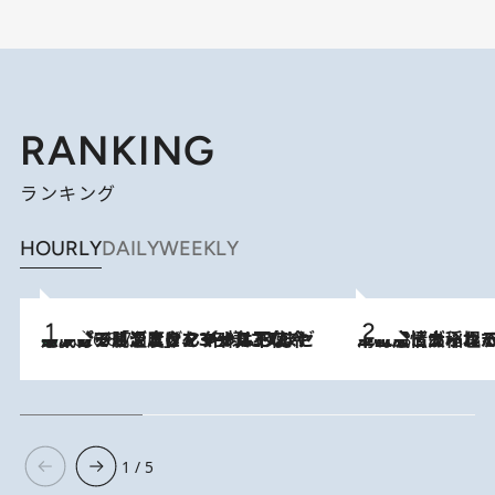
RANKING
ランキング
HOURLY
DAILY
WEEKLY
メントールやエタノールは不使用。ピジョンより、マイルドな冷感成分で肌温度をマイナス3℃まで下げる「ごきげんクール ひんやりアクアミスト」を3名様にプレゼント
2026.8.7
2026.8.5
下町風情あふれる台北屈指の人気エリア・大稲埕でセンスのいい台湾土産《ヴィン
1 / 5