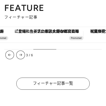
FEATURE
フィーチャー記事
「土佐和ハーブかき氷」がOMO7高知に登場！生姜、山椒、大葉など目にも舌にも涼を呼ぶ郷土の味
【夏限定ディナーコース】旬を迎
3
/
6
フィーチャー記事一覧