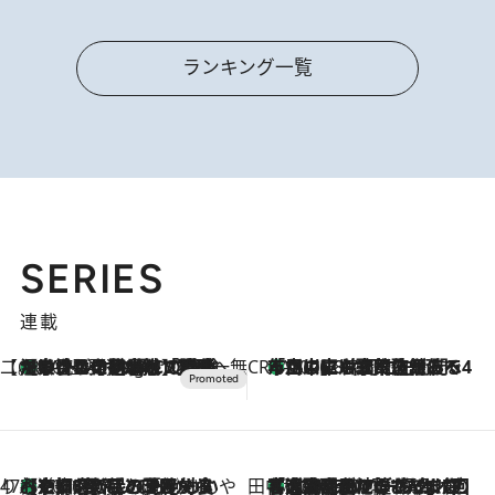
ランキング一覧
SERIES
連載
【CREA×星野リゾート】唯一無二。癒しと発見が待つ場所へ
【トンボの足水浴】ヒノキの香りに包まれて涼感マックス！約13℃の湧水かけ流しを避暑地「星野温泉 トンボの湯」で体験
10 Hours Ago
CREA'S CHOICE
「立川にも歌舞伎があるんだよ」 片岡仁左衛門・市川中車ら豪華座組みで4年目の立川立飛歌舞伎へ
2026.8.7
47都道府県の手みやげ ひんやりスイーツで夏を満喫
【京都府】この夏絶対食べたい 冷やしておいしいおやつ3選 ひと口目から心を掴む新緑のテリーヌ
2026.8.7
田中稲の勝手に再ブーム
「湘南乃風に憧れて」観客大盛上がりの“タオル回し”に、ラッパー顔負けの高速歌唱まで…さだまさし（74）のアグレッシブすぎる現在地
2026.8.7