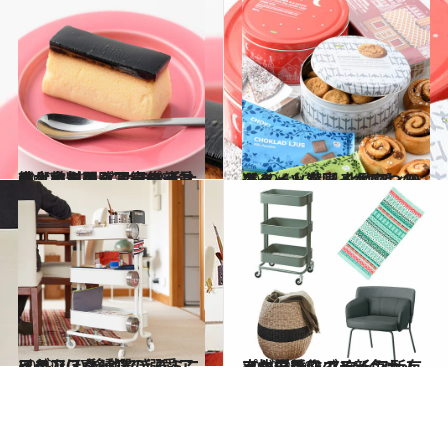
2020.11.25
輸入食料品＆スーパーマーケットの イケテル手土産【カタログ写真68点】まとめて閲覧♡編集部員も太鼓判！
グルメ
2020.11.27
キュートな【イケア】のスイーツ満喫 北欧フィーカタイムを彩るおやつ10選
グルメ
2019.1.27
イケアスタッフの溺愛アイテム(3) 移動できるミニワゴンほか13選
ライフスタイル
2020.2.20
イケア新作のラインナップが優秀♡ スタッフ所有率抜群のワゴン新色も！
ライフスタイル