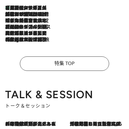
【厳選旅コスメ】「多機能アイテムがメイン！」旅好き美容エディターが選んだ夏旅ベストコスメを発表【Mサイズジップ】
2026.8.7
2026.8.6
「荷物が増えるほど旅ストレスは増す」美容ジャーナリストがたどり着いた最終結論。“化粧品を劇的に減らす”感動の凝縮美容とは
2026.8.6
「旅先には金髪ウィッグを持参」日本と同じメイクでは損してる!? 美容ジャーナリストが提案する“掟破りの旅美容”とは
2026.8.6
【厳選旅コスメ】「身軽さ＆UV対策重視！」ヘアアーティストshucoが選んだ夏旅ベストコスメを発表【Mサイズジップ】
2026.8.5
【厳選旅コスメ】国内をあちこち移動する河井菜摘が選んだ夏旅ベストコスメ発表！「リラックスアイテムはマスト」【Mサイズジップ】
2026.8.4
【厳選旅コスメ】「紫外線＆乾燥対策しながらメイク感も！」ヘア＆メイクGeorgeが選んだ夏旅ベストコスメを発表！【Mサイズジップ】
特集 TOP
TALK & SESSION
トーク＆セッション
2026.8.3
「今後値上げがあるとすれば…」「リスクがあるのは今年の冬」エネルギー専門家が語る、ホルムズ海峡封鎖が家庭にもたらす“ある心配”
2026.8.3
「住宅建てられない…」「サーチャージ料の高値が続いている」ホルムズ海峡封鎖による影響はいつまで続く？《エネルギー専門家に聞く“どうなる日本の暮らし”》