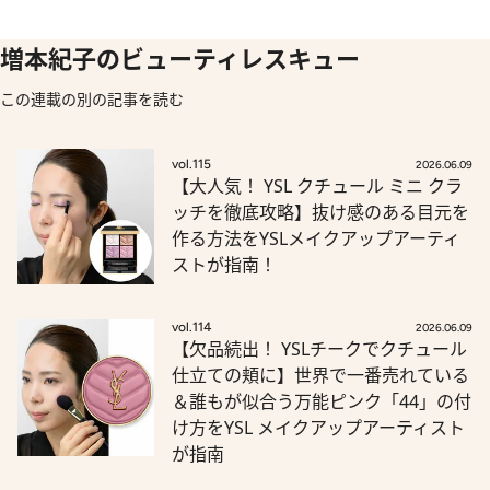
増本紀子のビューティレスキュー
この連載の別の記事を読む
vol.115
2026.06.09
【大人気！ YSL クチュール ミニ クラ
ッチを徹底攻略】抜け感のある目元を
作る方法をYSLメイクアップアーティ
ストが指南！
vol.114
2026.06.09
【欠品続出！ YSLチークでクチュール
仕立ての頬に】世界で一番売れている
＆誰もが似合う万能ピンク「44」の付
け方をYSL メイクアップアーティスト
が指南