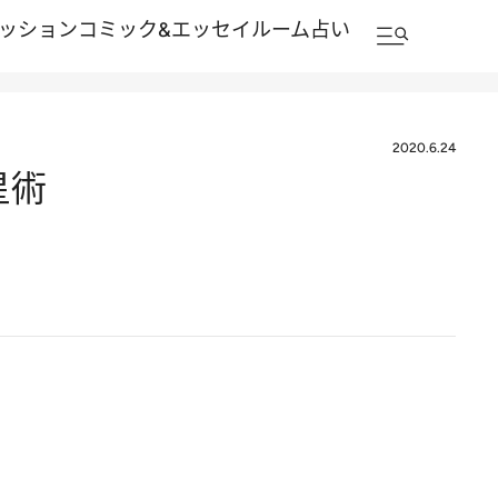
ッション
コミック&エッセイルーム
占い
2020.6.24
星術