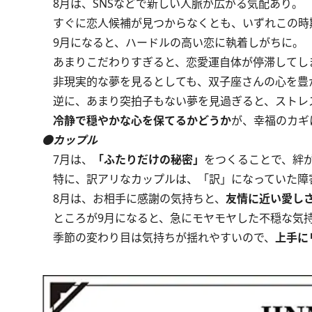
8月は、SNSなどで新しい人脈が広がる気配あり。
すぐに恋人候補が見つからなくとも、いずれこの時
9月になると、ハードルの高い恋に執着しがちに。
あまりこだわりすぎると、恋愛運自体が停滞してし
非現実的な夢を見るとしても、双子座さんの心を豊
逆に、あまり突拍子もない夢を見過ぎると、ストレ
冷静で穏やかな心を保てるかどうか
が、幸福のカギ
●カップル
7月は、
「ふたりだけの秘密」
をつくることで、絆
特に、訳アリなカップルは、「訳」になっていた障
8月は、お相手に感謝の気持ちと、
友情に近い愛し
ところが9月になると、急にモヤモヤした不穏な気持
季節の変わり目は気持ちが揺れやすいので、
上手に