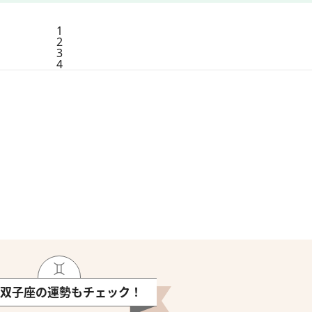
1
2
3
4
双子座の運勢もチェック！