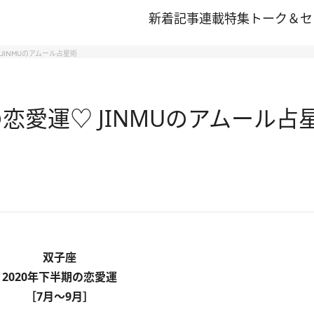
新着記事
連載
特集
トーク＆セ
JINMUのアムール占星術
恋愛運♡ JINMUのアムール占
双子座
2020年下半期の恋愛運
［7月～9月］