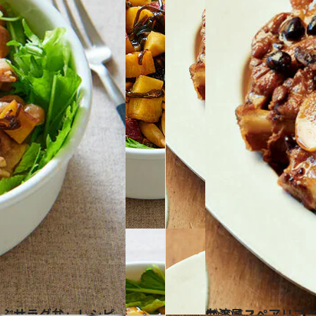
2020.5.3
台湾風スペアリブとおこわのレシピ 煮込んで炊いて屋台の味を自宅に！
グルメ