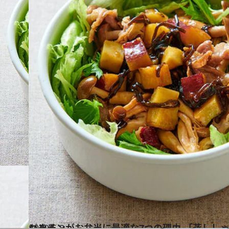
2020.5.8
レンチンがお弁当に最適な7つの理由 「蒸ししゃぶサラダ弁」レシピつき！
グルメ