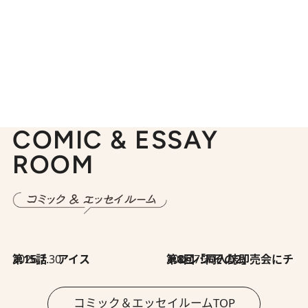
COMIC & ESSAY
ROOM
2026.7.30
第15話 アイス
2026.7.30
第8回「同人誌即売会にチャレンジ その2」
コミック＆エッセイルームTOP