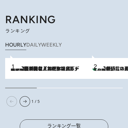
RANKING
ランキング
HOURLY
DAILY
WEEKLY
2026.8.5
【なぜ吉沢亮は「気配を消せる」のか？】興行収入208億の『国宝』を経て挑むミュージカル『ディア・エヴァン・ハンセン』。トップ俳優が舞台上でさらけ出した“孤独”とは
【三重県】この夏絶対食べたい 冷やしておいしいおやつ3選 お餅×ア
2026.8.6
1 / 5
ランキング一覧