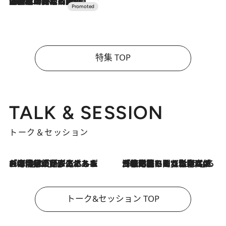
2026.7.10
NEW OPEN！【界 草津】名湯の地に誕生。趣の異なる2種の温泉と上州ならではの会席・蕎麦割烹など美食を味わう究極の癒やし旅
特集 TOP
TALK & SESSION
トーク＆セッション
2026.8.3
「今後値上げがあるとすれば…」「リスクがあるのは今年の冬」エネルギー専門家が語る、ホルムズ海峡封鎖が家庭にもたらす“ある心配”
2026.8.3
「住宅建てられない…」「サーチャージ料の高値が続いている」ホルムズ海峡封鎖による影響はいつまで続く？《エネルギー専門家に聞く“どうなる日本の暮らし”》
トーク&セッション TOP