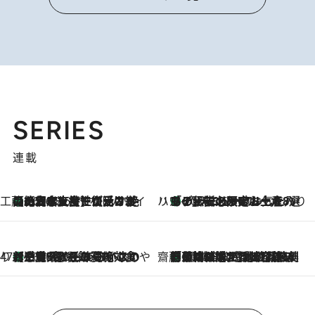
SERIES
連載
工藤まやのおもてなしハワイ
【ハワイ土産】ローカルの絶大な支持で復活！ 絶品の幻クッキー《元ファンの日本人女性が受け継いだ名店》
2026.8.6
ハワイ賢者 リサのお気に入りリスト
あの伝説の限定トートも！ リニューアルした「ディーン＆デルーカ ハワイ」で必須のお土産8選
2026.8.6
47都道府県の手みやげ ひんやりスイーツで夏を満喫
【三重県】この夏絶対食べたい 冷やしておいしいおやつ3選 お餅×アイスの新感覚スイーツ
2026.8.6
齋藤 薫 美容脳ルネサンス
「荷物が増えるほど旅ストレスは増す」美容ジャーナリストがたどり着いた最終結論。“化粧品を劇的に減らす”感動の凝縮美容とは
2026.8.6