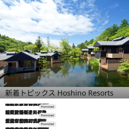
新着トピックス Hoshino Resorts
2026.7.31
【ホテル帰省】という選択肢をOMOが提案。家族とほどよい距離を保つには「昼は実家、夜は気兼ねなくホテルで！」
2026.7.24
【夏限定ディナーコース】旬を迎える稚鮎や花ズッキーニなどをイタリア・トスカーナの郷土料理の手法で満喫！
2026.7.17
「土佐和ハーブかき氷」がOMO7高知に登場！生姜、山椒、大葉など目にも舌にも涼を呼ぶ郷土の味