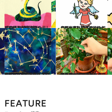
2020.3.19
［巳(へび)年］3/24～4/22運勢 神様が道を示してくれる大好運期！
占い
2020.4.13
【乙女座】12星座占い 4月後半運勢 知人からの紹介が大当たりの可能性大
占い
2020.4.1
紫微斗数占いで読む「4月の空気」 世界を悩ますコロナ禍をどの国が救う？
ライフスタイル
2020.1.30
台湾発！ 干支別2020年の運勢 葉っぱ占いで有名な張先生が特別鑑定
旅＆お出かけ
FEATURE