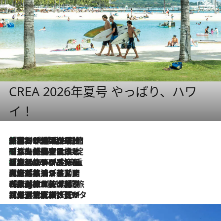
CREA 2026年夏号 やっぱり、ハワ
イ！
「荷物が増えるほど旅ストレスは増す」美容ジャーナリストがたどり着いた最終結論。“化粧品を劇的に減らす”感動の凝縮美容とは
2026.8.6
「旅先には金髪ウィッグを持参」日本と同じメイクでは損してる!? 美容ジャーナリストが提案する“掟破りの旅美容”とは
2026.8.6
【厳選旅コスメ】「身軽さ＆UV対策重視！」ヘアアーティストshucoが選んだ夏旅ベストコスメを発表【Mサイズジップ】
2026.8.6
2026.8.5
【厳選旅コスメ】国内をあちこち移動する河井菜摘が選んだ夏旅ベストコスメ発表！「リラックスアイテムはマスト」【Mサイズジップ】
2026.8.4
【厳選旅コスメ】「紫外線＆乾燥対策しながらメイク感も！」ヘア＆メイクGeorgeが選んだ夏旅ベストコスメを発表！【Mサイズジップ】
2026.8.3
【厳選旅コスメ】「保湿もタイパ重視！」“サウナ好き”タレント清水みさとが愛用する夏旅ベストコスメを発表！【Mサイズジップ】