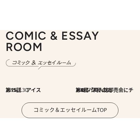
COMIC & ESSAY
ROOM
2026.7.30
第15話 アイス
2026.7.30
第8回「同人誌即売会にチャレンジ その2」
コミック＆エッセイルームTOP