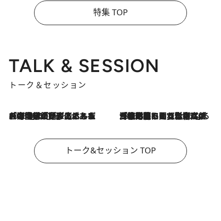
特集 TOP
TALK & SESSION
トーク＆セッション
2026.8.3
「今後値上げがあるとすれば…」「リスクがあるのは今年の冬」エネルギー専門家が語る、ホルムズ海峡封鎖が家庭にもたらす“ある心配”
2026.8.3
「住宅建てられない…」「サーチャージ料の高値が続いている」ホルムズ海峡封鎖による影響はいつまで続く？《エネルギー専門家に聞く“どうなる日本の暮らし”》
トーク&セッション TOP