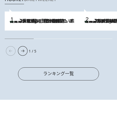
【大分・別府】「今一番おいしい食材を調理する」1日2組限定・ミシュラン2ツ星の日本料理店で、素材と四季を愉しむ極上の時間
2 Hours Ago
《みずみずしい桃が丸ごと》東京の“あの有名洋菓子シェフ”の下で修業したパティシエが腕を振るう、珠玉の夏限定パフェを堪能！【大分市】
2 Hours Ago
1 / 5
ランキング一覧