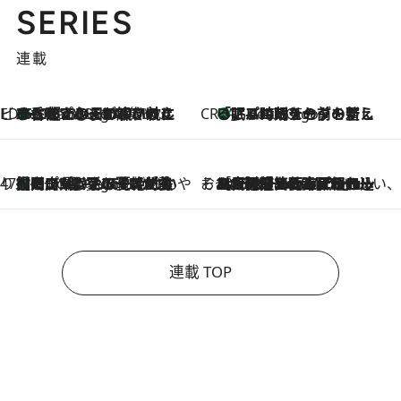
SERIES
連載
ビューティいいもの集め EDITORS' BEST
35℃超えの日の夜、枕にひと吹き！ BAUMのルームスプレーが、ひのきの香りで心まで解きほぐす
2 Hours Ago
CREA'S CHOICE
「眠る時刻をセットする」——眠りの前を整える、バルミューダの新しいアプローチ
2 Hours Ago
47都道府県の手みやげ ひんやりスイーツで夏を満喫
【岡山県】この夏絶対食べたい 冷やしておいしいおやつ3選 フルーツが主役のプリンやアイスが勢揃い
2 Hours Ago
そおだよおこの関西おいしい、おやつ紀行
2026.8.9
［大阪府箕面市］一皿一皿目の前で仕上げられる、料理を巧みに組み込んだアシェットデセールコース「ミチル アシェット デセール（Michiru assiette dessert）」
連載 TOP