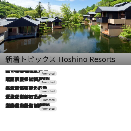
新着トピックス Hoshino Resorts
2026.8.7
【トンボの足水浴】ヒノキの香りに包まれて涼感マックス！約13℃の湧水かけ流しを避暑地「星野温泉 トンボの湯」で体験
2026.7.31
【ホテル帰省】という選択肢をOMOが提案。家族とほどよい距離を保つには「昼は実家、夜は気兼ねなくホテルで！」
2026.7.24
【夏限定ディナーコース】旬を迎える稚鮎や花ズッキーニなどをイタリア・トスカーナの郷土料理の手法で満喫！
2026.7.17
「土佐和ハーブかき氷」がOMO7高知に登場！生姜、山椒、大葉など目にも舌にも涼を呼ぶ郷土の味
2026.7.10
NEW OPEN！【界 草津】名湯の地に誕生。趣の異なる2種の温泉と上州ならではの会席・蕎麦割烹など美食を味わう究極の癒やし旅