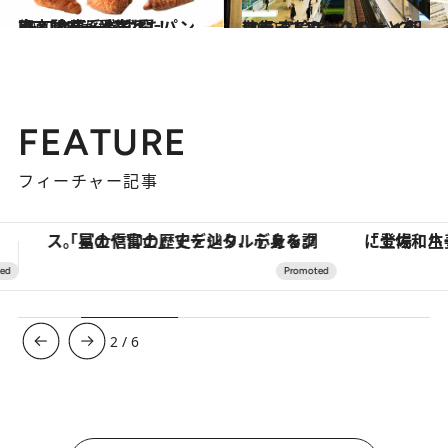
2020.4.3
東京駅で一番売れたパンは？ 食事系＆甘系 BEST18を一挙公開！
旅＆お出かけ
2020.3.21
リモートワークのあと夜散歩 高輪ゲートウェイ駅に行ってみた
ライフスタイル
FEATURE
フィーチャー記事
「土佐和ハーブかき氷」がOMO7高知に登場！生姜、山椒、大葉など目にも舌にも涼を呼ぶ郷土の味
【夏限定ディナーコース】旬を迎
3
/
6