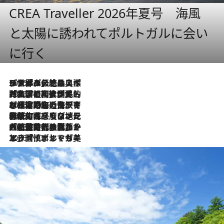
CREA Traveller 2026年夏号 海風
と太陽に誘われてポルトガルに会い
に行く
2026.8.8
リスボンの絶品スイーツ「パステル・デ・ナタ」とは？ポルトガル伝統の奥深い世界へ
2026.7.27
「私の祖国はポルトガル語です」国民的詩人フェルナンド・ペソアと、彼が愛した文学の街を歩く
2026.7.26
ポルトガル近海が育む極上の海の幸。キリリと冷えた白ワインと愉しむ、シーフード専門店の贅沢
2026.7.22
伝統の味をモダンに昇華。高感度な地元客が集う、リスボンの最旬ガストロノミー
2026.7.21
大航海時代の栄華から、震災、独裁、そして革命へ。ポルトガル・首都リスボンの石畳に刻まれた「歴史の光と影」
2026.7.13
エッセイ・ヤマザキマリ「慎ましくも美しき国 ポルトガル」