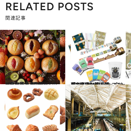
RELATED POSTS
関連記事
2020.4.5
【銀座】大注目の大人のジャムパン 春の新メニュー全12種類が勢揃い
グルメ
2020.1.23
お土産に！ 東京駅「TRAINIART」の ユニークで可愛い鉄道グッズ10選
旅＆お出かけ