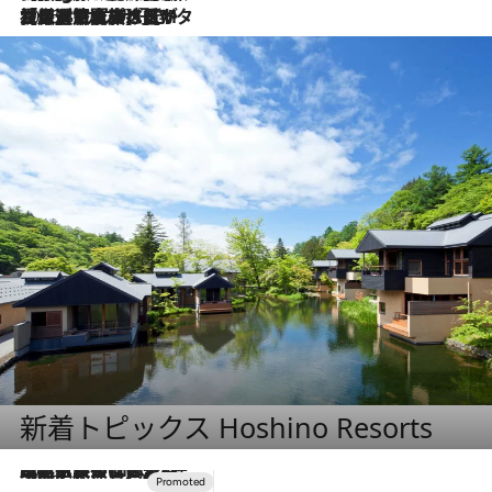
2026.8.3
【厳選旅コスメ】「保湿もタイパ重視！」“サウナ好き”タレント清水みさとが愛用する夏旅ベストコスメを発表！【Mサイズジップ】
新着トピックス Hoshino Resorts
2026.7.31
【ホテル帰省】という選択肢をOMOが提案。家族とほどよい距離を保つには「昼は実家、夜は気兼ねなくホテルで！」