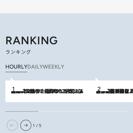
RANKING
ランキング
HOURLY
DAILY
WEEKLY
2026.8.5
【阿川佐和子さんの年とる力】なぜ70代で始めた趣味は“こんなに楽しい”のか？ ピアノ、俳句…スランプに陥っても続けられる“ある秘訣”とは
2026.8.5
【なぜ吉沢亮は「気配を消せる」のか？】興行収入208億の『国宝』を経て挑むミュージカル『ディア・エヴァン・ハンセン』。トップ俳優が舞台上でさらけ出した“孤独”とは
1 / 5