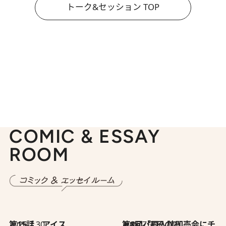
トーク&セッション TOP
COMIC & ESSAY
ROOM
2026.7.30
第15話 アイス
2026.7.30
第8回「同人誌即売会にチャレンジ その2」