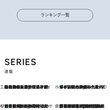
ランキング一覧
SERIES
連載
工藤まやのおもてなしハワイ
【ハワイ土産】ローカルの絶大な支持で復活！ 絶品の幻クッキー《元ファンの日本人女性が受け継いだ名店》
5 Hours Ago
ハワイ賢者 リサのお気に入りリスト
あの伝説の限定トートも！ リニューアルした「ディーン＆デルーカ ハワイ」で必須のお土産8選
5 Hours Ago
47都道府県の手みやげ ひんやりスイーツで夏を満喫
【三重県】この夏絶対食べたい 冷やしておいしいおやつ3選 お餅×アイスの新感覚スイーツ
5 Hours Ago
齋藤 薫 美容脳ルネサンス
「荷物が増えるほど旅ストレスは増す」美容ジャーナリストがたどり着いた最終結論。“化粧品を劇的に減らす”感動の凝縮美容とは
5 Hours Ago