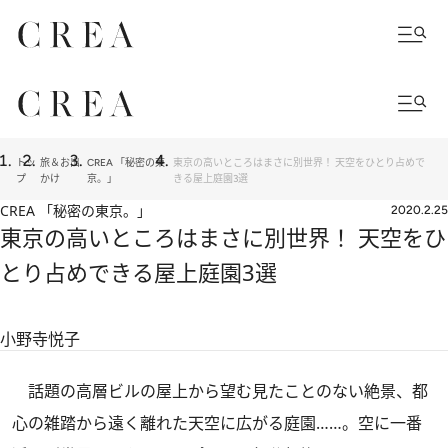
トッ
旅＆お出
CREA 「秘密の東
東京の高いところはまさに別世界！ 天空をひとり占めで
プ
かけ
京。」
きる屋上庭園3選
CREA 「秘密の東京。」
2020.2.25
東京の高いところはまさに別世界！ 天空をひ
とり占めできる屋上庭園3選
小野寺悦子
話題の高層ビルの屋上から望む見たことのない絶景、都
心の雑踏から遠く離れた天空に広がる庭園……。空に一番