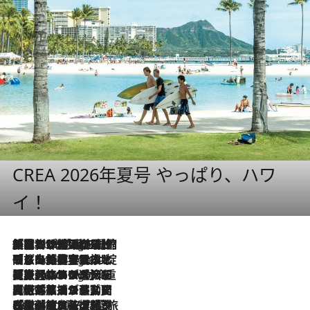
CREA 2026年夏号 やっぱり、ハワ
イ！
「荷物が増えるほど旅ストレスは増す」美容ジャーナリストがたどり着いた最終結論。“化粧品を劇的に減らす”感動の凝縮美容とは
5 Hours Ago
「旅先には金髪ウィッグを持参」日本と同じメイクでは損してる!? 美容ジャーナリストが提案する“掟破りの旅美容”とは
5 Hours Ago
【厳選旅コスメ】「身軽さ＆UV対策重視！」ヘアアーティストshucoが選んだ夏旅ベストコスメを発表【Mサイズジップ】
5 Hours Ago
2026.8.5
【厳選旅コスメ】国内をあちこち移動する河井菜摘が選んだ夏旅ベストコスメ発表！「リラックスアイテムはマスト」【Mサイズジップ】
2026.8.4
【厳選旅コスメ】「紫外線＆乾燥対策しながらメイク感も！」ヘア＆メイクGeorgeが選んだ夏旅ベストコスメを発表！【Mサイズジップ】