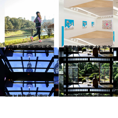
2020.1.30
【動画あり】脂肪を燃やす走り方 プロが教える冬ランのコツ6つ
ライフスタイル
2020.1.25
現代アートを率いる2大ギャラリー 《六本木》有名作家の作品群へ
旅＆お出かけ
2020.1.19
スカイツリーの天空レストランで まばゆい夜景とともに美食を
旅＆お出かけ
2020.1.16
大正浪漫あふれる葛飾の山本亭で 和洋折衷美に囲まれ一服いただく
旅＆お出かけ