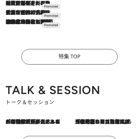
2026.7.24
【夏限定ディナーコース】旬を迎える稚鮎や花ズッキーニなどをイタリア・トスカーナの郷土料理の手法で満喫！
2026.7.17
「土佐和ハーブかき氷」がOMO7高知に登場！生姜、山椒、大葉など目にも舌にも涼を呼ぶ郷土の味
2026.7.10
NEW OPEN！【界 草津】名湯の地に誕生。趣の異なる2種の温泉と上州ならではの会席・蕎麦割烹など美食を味わう究極の癒やし旅
特集 TOP
TALK & SESSION
トーク＆セッション
2026.8.3
「今後値上げがあるとすれば…」「リスクがあるのは今年の冬」エネルギー専門家が語る、ホルムズ海峡封鎖が家庭にもたらす“ある心配”
2026.8.3
「住宅建てられない…」「サーチャージ料の高値が続いている」ホルムズ海峡封鎖による影響はいつまで続く？《エネルギー専門家に聞く“どうなる日本の暮らし”》