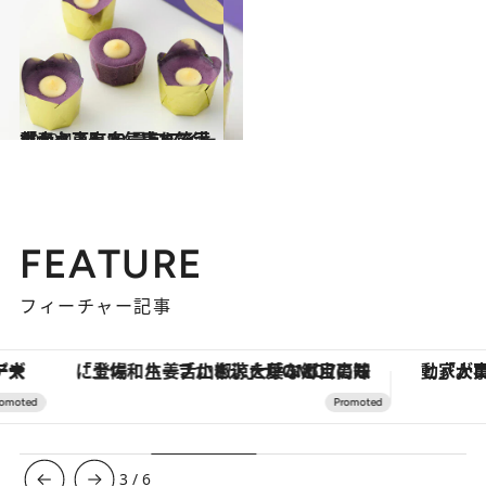
2019.4.14
「大丸東京店」売れ筋手土産ベスト10 最旬スイーツから下町人気店まで満載
グルメ
FEATURE
フィーチャー記事
「土佐和ハーブかき氷」がOMO7高知に登場！生姜、山椒、大葉など目にも舌にも涼を呼ぶ郷土の味
3
/
6