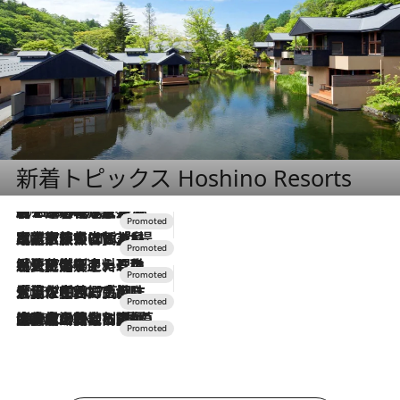
新着トピックス Hoshino Resorts
2026.8.7
【トンボの足水浴】ヒノキの香りに包まれて涼感マックス！約13℃の湧水かけ流しを避暑地「星野温泉 トンボの湯」で体験
2026.7.31
【ホテル帰省】という選択肢をOMOが提案。家族とほどよい距離を保つには「昼は実家、夜は気兼ねなくホテルで！」
2026.7.24
【夏限定ディナーコース】旬を迎える稚鮎や花ズッキーニなどをイタリア・トスカーナの郷土料理の手法で満喫！
2026.7.17
「土佐和ハーブかき氷」がOMO7高知に登場！生姜、山椒、大葉など目にも舌にも涼を呼ぶ郷土の味
2026.7.10
NEW OPEN！【界 草津】名湯の地に誕生。趣の異なる2種の温泉と上州ならではの会席・蕎麦割烹など美食を味わう究極の癒やし旅