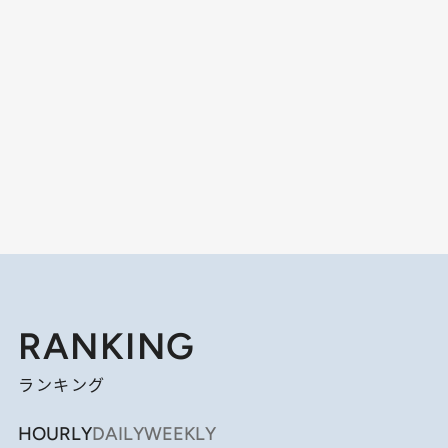
RANKING
ランキング
HOURLY
DAILY
WEEKLY