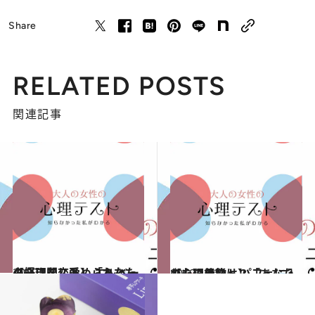
Share
RELATED POSTS
関連記事
2020.1.1
【心理テスト】「あなたの好きな恋愛」 エレベーターに閉じ込められたら？
占い
2019.12.22
【心理テスト】「あなたの心の状態」 パフェに入れたい果物は？
占い