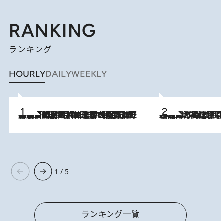
RANKING
ランキング
HOURLY
DAILY
WEEKLY
「最後に見られてよかった」上野動物園の東園パンダ舎が解体前に特別公開。8月16日まで延長されたパネル展と共に辿る“半世紀”のパンダ飼育《解体工事の図面あり》
2026.8.8
2026.8.7
「湘南乃風に憧れて」観客大盛上がりの“タオル回し”に、ラッパー顔負けの高速歌唱まで…さだまさし（74）のアグレッシブすぎる現在地
1 / 5
ランキング一覧