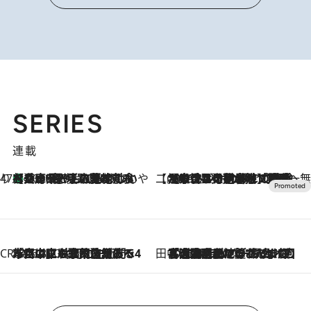
SERIES
連載
47都道府県の手みやげ ひんやりスイーツで夏を満喫
【兵庫県】この夏絶対食べたい 冷やしておいしいおやつ3選 淡路島の恵みをジェラートに集約
2026.8.8
【CREA×星野リゾート】唯一無二。癒しと発見が待つ場所へ
2026.8.7
【トンボの足水浴】ヒノキの香りに包まれて涼感マックス！約13℃の湧水かけ流しを避暑地「星野温泉 トンボの湯」で体験
CREA'S CHOICE
2026.8.7
「立川にも歌舞伎があるんだよ」 片岡仁左衛門・市川中車ら豪華座組みで4年目の立川立飛歌舞伎へ
田中稲の勝手に再ブーム
2026.8.7
「湘南乃風に憧れて」観客大盛上がりの“タオル回し”に、ラッパー顔負けの高速歌唱まで…さだまさし（74）のアグレッシブすぎる現在地