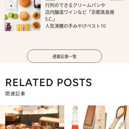
行列のできるクリームパンや
店内醸造ワインなど「京都髙島屋
S.C.」
人気沸騰の手みやげベスト10
連載記事一覧
RELATED POSTS
関連記事