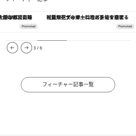
【夏限定ディナーコース】旬を迎える稚鮎や花ズッキーニなどをイタリア・トスカーナの郷土料理の手法で満喫！
ヴァシュロン・コンスタンタン
3
/
6
フィーチャー記事一覧