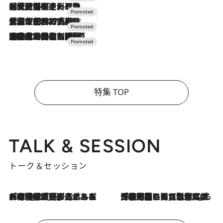
2026.7.24
【夏限定ディナーコース】旬を迎える稚鮎や花ズッキーニなどをイタリア・トスカーナの郷土料理の手法で満喫！
2026.7.17
「土佐和ハーブかき氷」がOMO7高知に登場！生姜、山椒、大葉など目にも舌にも涼を呼ぶ郷土の味
2026.7.10
NEW OPEN！【界 草津】名湯の地に誕生。趣の異なる2種の温泉と上州ならではの会席・蕎麦割烹など美食を味わう究極の癒やし旅
特集 TOP
TALK & SESSION
トーク＆セッション
2026.8.3
「今後値上げがあるとすれば…」「リスクがあるのは今年の冬」エネルギー専門家が語る、ホルムズ海峡封鎖が家庭にもたらす“ある心配”
2026.8.3
「住宅建てられない…」「サーチャージ料の高値が続いている」ホルムズ海峡封鎖による影響はいつまで続く？《エネルギー専門家に聞く“どうなる日本の暮らし”》