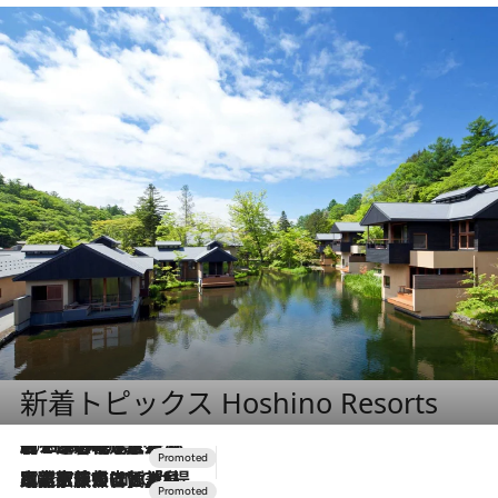
新着トピックス Hoshino Resorts
2026.8.7
【トンボの足水浴】ヒノキの香りに包まれて涼感マックス！約13℃の湧水かけ流しを避暑地「星野温泉 トンボの湯」で体験
2026.7.31
【ホテル帰省】という選択肢をOMOが提案。家族とほどよい距離を保つには「昼は実家、夜は気兼ねなくホテルで！」