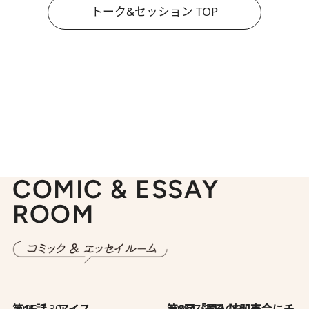
トーク&セッション TOP
COMIC & ESSAY
ROOM
2026.7.30
第15話 アイス
2026.7.30
第8回「同人誌即売会にチャレンジ その2」