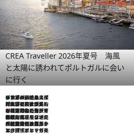
CREA Traveller 2026年夏号 海風
と太陽に誘われてポルトガルに会い
に行く
リスボンの絶品スイーツ「パステル・デ・ナタ」とは？ポルトガル伝統の奥深い世界へ
2026.8.8
2026.7.27
「私の祖国はポルトガル語です」国民的詩人フェルナンド・ペソアと、彼が愛した文学の街を歩く
2026.7.26
ポルトガル近海が育む極上の海の幸。キリリと冷えた白ワインと愉しむ、シーフード専門店の贅沢
2026.7.22
伝統の味をモダンに昇華。高感度な地元客が集う、リスボンの最旬ガストロノミー
2026.7.21
大航海時代の栄華から、震災、独裁、そして革命へ。ポルトガル・首都リスボンの石畳に刻まれた「歴史の光と影」
2026.7.13
エッセイ・ヤマザキマリ「慎ましくも美しき国 ポルトガル」