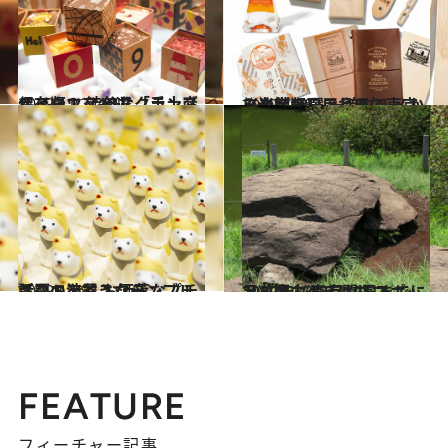
2019.11.24
保存版！ 渋谷スクランブルスクエア 旬な「手土産スイーツ」10選
ライフスタイル
2019.12.8
〈決定版〉これぞ！東京みやげ10選 一流グルメから老舗の日用品まで
旅＆お出かけ
2019.12.8
話題の渋谷スクランブルスクエアで お洒落なプチギフトを買うなら
グルメ
2019.11.30
2020年《東京開運スポット》案内 12月19日までに足を運ぶべきはココ
ライフスタイル
FEATURE
フィーチャー記事