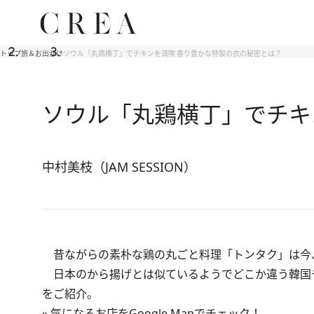
トップ
旅＆お出かけ
ソウル「丸鶏横丁」でチキンを満喫 香り豊かな特製の衣の秘密とは？
ソウル「丸鶏横丁」でチキ
中村美枝（JAM SESSION）
昔ながらの素朴な鶏の丸ごと料理「トンタク」は今
日本のから揚げとは似ているようでどこか違う韓国チ
をご紹介。
»
気になるお店をGoogle Mapでチェック！