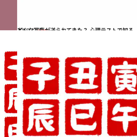
2019.3.16
どんな写真が送られてきた？ 心理テストで知る
占い