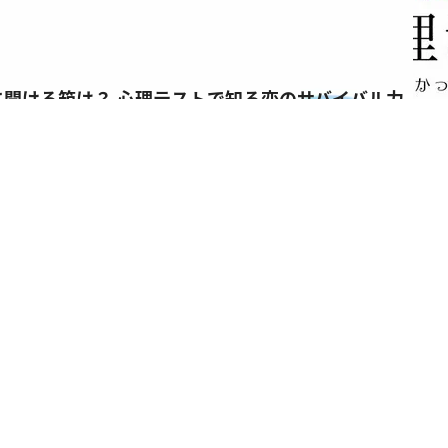
に開ける箱は？ 心理テストで知る恋のサバイバル力