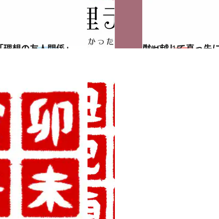
「理想の友人関係」
2019.3.15
引っ越して真っ先
占い