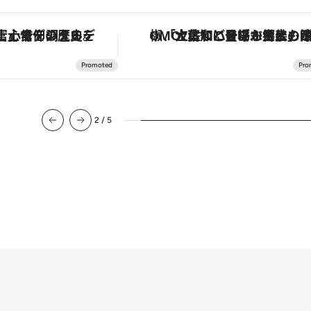
「土佐和ハーブかき氷」がOMO7高知に登場！生姜、山椒、大葉など目にも舌にも涼を呼ぶ郷土の味
【夏限定ディナーコース】旬を迎える稚鮎や花ズッキーニなどをイタリア・トスカーナの郷土料理の手法で満喫
3
/
5