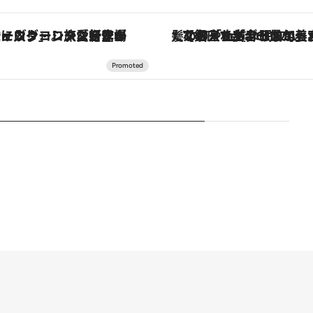
【銀座で出合う最旬美容】美髪ケアや上質な眠り…セルフケアのアップデートから、特別な名入れギフトまで。大人のための「ReFa GINZA」クルーズ
「星のや富士」でデジタルデトックス。冨士信仰の歴史を