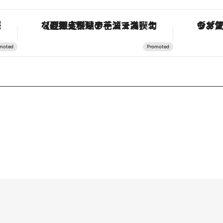
！
ヴァシュロン・コンスタンタン「オーヴァーシーズ・オートマティック」。旅愛好家のお気に入りコレクションから、ジェンダーレスな新作が登場