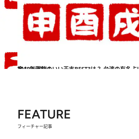
2019.1.30
2019年運勢のいい干支BEST3は？ 台湾の有名占い師・呉彰裕先生が鑑定
旅＆お出かけ
FEATURE
フィーチャー記事