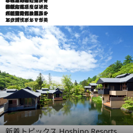
2026.7.26
ポルトガル近海が育む極上の海の幸。キリリと冷えた白ワインと愉しむ、シーフード専門店の贅沢
2026.7.22
伝統の味をモダンに昇華。高感度な地元客が集う、リスボンの最旬ガストロノミー
2026.7.21
大航海時代の栄華から、震災、独裁、そして革命へ。ポルトガル・首都リスボンの石畳に刻まれた「歴史の光と影」
2026.7.13
エッセイ・ヤマザキマリ「慎ましくも美しき国 ポルトガル」
新着トピックス Hoshino Resorts