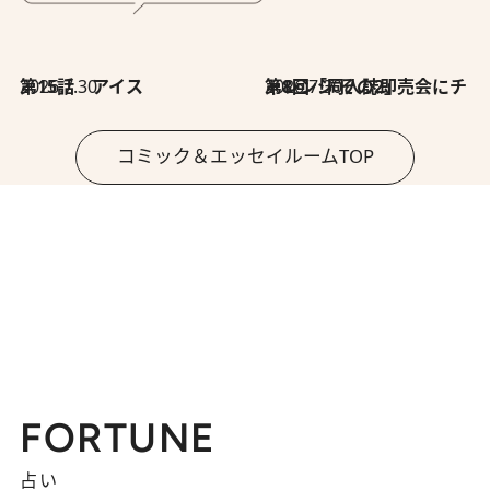
2026.7.30
第15話 アイス
2026.7.30
第8回「同人誌即売会にチャレンジ その2」
コミック＆エッセイルームTOP
FORTUNE
占い