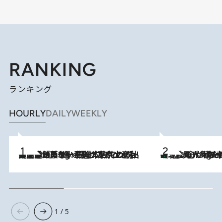
RANKING
ランキング
HOURLY
DAILY
WEEKLY
【間違いのない王道・東京土産】資生堂パーラー 銀座本店でのみ出会える銘菓5選《極上プディング・濃厚チーズケーキ・ボンボンショコラほか》
3 Hours Ago
《北欧の人々の幸福度が高いのは…》元デンマーク親善大使が出会った“心が満たされる暮らし”「いいかげんにヒュッゲしなさい！」
3 Hours Ago
1 / 5