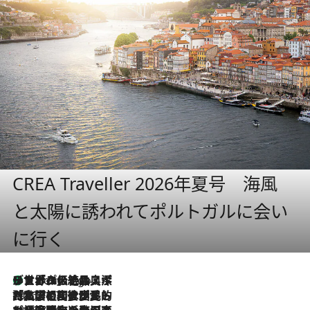
CREA Traveller 2026年夏号 海風
と太陽に誘われてポルトガルに会い
に行く
リスボンの絶品スイーツ「パステル・デ・ナタ」とは？ポルトガル伝統の奥深い世界へ
3 Hours Ago
2026.7.27
「私の祖国はポルトガル語です」国民的詩人フェルナンド・ペソアと、彼が愛した文学の街を歩く