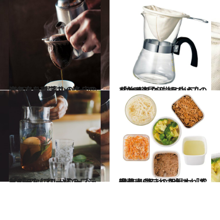
2015.12.28
ネルドリップコーヒーの淹れ方を 南青山の名店のマスターに学ぶ
グルメ
2016.1.3
「おうちネルドリップ」を始めるなら まずはこの4つの道具を揃えよう！
グルメ
2018.12.16
おもてなしの一杯のレシピ 「アップルハニーブランデー」
グルメ
2016.4.15
冷蔵庫にこれさえあれば安心！ 驚きの即戦力「常備菜」6品レシピ
グルメ