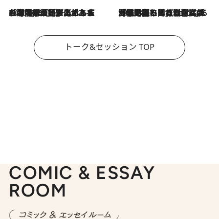
2026.8.3
「今後値上げがあるとすれば…」「リスクがあるのは今年の冬」エネルギー専門家が語る、ホルムズ海峡封鎖が家庭にもたらす“ある心配”
2026.8.3
「住宅建てられない…」「サーチャージ料の高値が続いている」ホルムズ海峡封鎖による影響はいつまで続く？《エネルギー専門家に聞く“どうなる日本の暮らし”》
トーク&セッション TOP
COMIC & ESSAY
ROOM