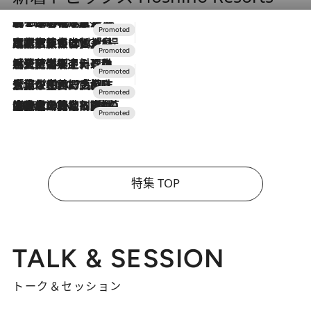
2026.8.7
【トンボの足水浴】ヒノキの香りに包まれて涼感マックス！約13℃の湧水かけ流しを避暑地「星野温泉 トンボの湯」で体験
2026.7.31
【ホテル帰省】という選択肢をOMOが提案。家族とほどよい距離を保つには「昼は実家、夜は気兼ねなくホテルで！」
2026.7.24
【夏限定ディナーコース】旬を迎える稚鮎や花ズッキーニなどをイタリア・トスカーナの郷土料理の手法で満喫！
2026.7.17
「土佐和ハーブかき氷」がOMO7高知に登場！生姜、山椒、大葉など目にも舌にも涼を呼ぶ郷土の味
2026.7.10
NEW OPEN！【界 草津】名湯の地に誕生。趣の異なる2種の温泉と上州ならではの会席・蕎麦割烹など美食を味わう究極の癒やし旅
特集 TOP
TALK & SESSION
トーク＆セッション