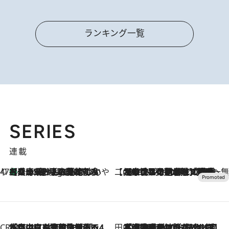
ランキング一覧
SERIES
連載
47都道府県の手みやげ ひんやりスイーツで夏を満喫
【兵庫県】この夏絶対食べたい 冷やしておいしいおやつ3選 淡路島の恵みをジェラートに集約
3 Hours Ago
【CREA×星野リゾート】唯一無二。癒しと発見が待つ場所へ
2026.8.7
【トンボの足水浴】ヒノキの香りに包まれて涼感マックス！約13℃の湧水かけ流しを避暑地「星野温泉 トンボの湯」で体験
CREA'S CHOICE
2026.8.7
「立川にも歌舞伎があるんだよ」 片岡仁左衛門・市川中車ら豪華座組みで4年目の立川立飛歌舞伎へ
田中稲の勝手に再ブーム
2026.8.7
「湘南乃風に憧れて」観客大盛上がりの“タオル回し”に、ラッパー顔負けの高速歌唱まで…さだまさし（74）のアグレッシブすぎる現在地