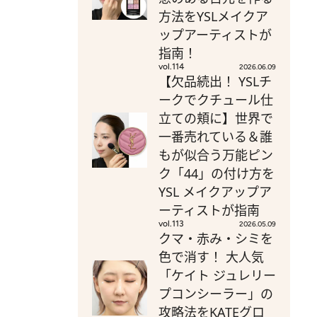
方法をYSLメイクア
ップアーティストが
指南！
vol.114
2026.06.09
【欠品続出！ YSLチ
ークでクチュール仕
立ての頬に】世界で
一番売れている＆誰
もが似合う万能ピン
ク「44」の付け方を
YSL メイクアップア
ーティストが指南
vol.113
2026.05.09
クマ・赤み・シミを
色で消す！ 大人気
「ケイト ジュレリー
プコンシーラー」の
攻略法をKATEグロ