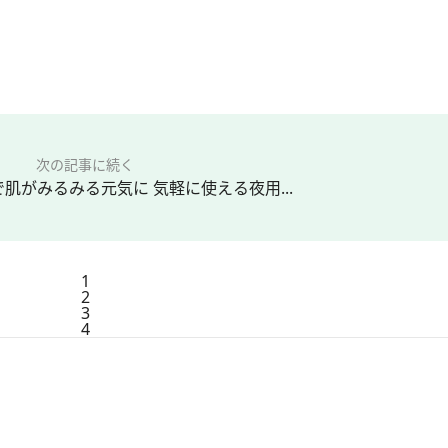
次の記事に続く
肌がみるみる元気に 気軽に使える夜用...
1
2
3
4