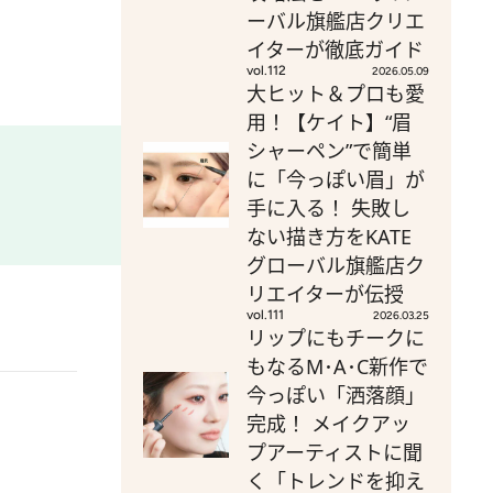
ーバル旗艦店クリエ
イターが徹底ガイド
vol.112
2026.05.09
大ヒット＆プロも愛
用！【ケイト】“眉
シャーペン”で簡単
に「今っぽい眉」が
手に入る！ 失敗し
ない描き方をKATE
グローバル旗艦店ク
リエイターが伝授
vol.111
2026.03.25
リップにもチークに
もなるM･A･C新作で
今っぽい「洒落顔」
完成！ メイクアッ
プアーティストに聞
く「トレンドを抑え