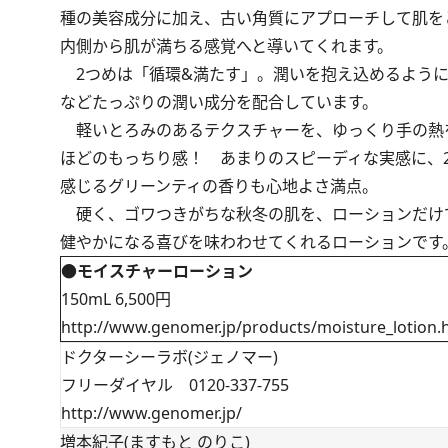
種の美容成分に加え、古い角質にアプローチして肌を
内側から肌が満ちる感覚へと導いてくれます。
2つめは「循環&満たす」。潤いを抱え込めるように
などたっぷりの潤い成分を配合しています。
軽いとろみのあるテクスチャーを、ゆっくり手の熱
ほどのもっちり感！ あまりのスピーディな実感に、
感じるグリーンティの香りも心地よさ満点。
硬く、ゴワつきがちな秋冬の肌を、ローションだけ
健やかになる喜びを味わわせてくれるローションです
●モイスチャーローション
150mL 6,500円
http://www.genomer.jp/products/moisture_lotion.
ドクターシーラボ(ジェノマー)
フリーダイヤル 0120-337-755
http://www.genomer.jp/
増本紀子(ますもと のりこ)