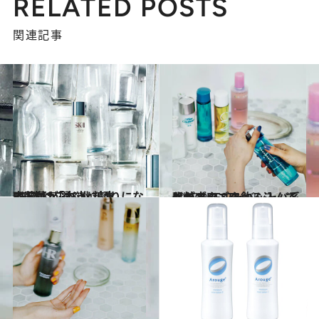
RELATED POSTS
関連記事
2017.3.7
齋藤薫が選ぶ化粧水BEST12「本当に頼りになる1本はこれ！」
ビューティ＆ヘルス
2017.9.7
肌がゴクゴク飲み込んでくれる！ シャバシャバ系化粧水BEST5
ビューティ＆ヘルス