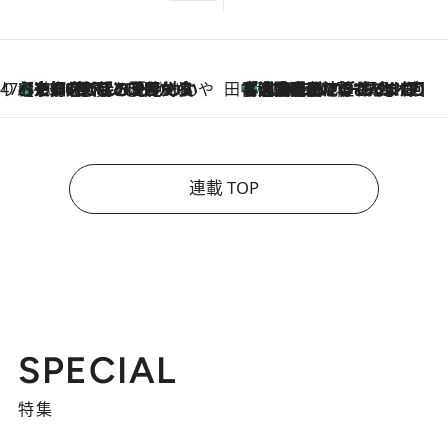
47都道府県の手みやげ ひんやりスイーツで夏を満喫
【京都府】この夏絶対食べたい 冷やしておいしいおやつ3選 ひと口目から心を掴む新緑のテリーヌ
2026.8.7
田中稲の勝手に再ブーム
「湘南乃風に憧れて」観客大盛上がりの“タオル回し”に、ラッパー顔負けの高速歌唱まで…さだまさし（74）のアグレッシブすぎる現在地
2026.8.7
連載 TOP
SPECIAL
特集