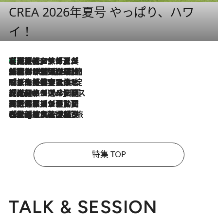
CREA 2026年夏号 やっぱり、ハワ
イ！
【厳選旅コスメ】「多機能アイテムがメイン！」旅好き美容エディターが選んだ夏旅ベストコスメを発表【Mサイズジップ】
2026.8.7
2026.8.6
「荷物が増えるほど旅ストレスは増す」美容ジャーナリストがたどり着いた最終結論。“化粧品を劇的に減らす”感動の凝縮美容とは
2026.8.6
「旅先には金髪ウィッグを持参」日本と同じメイクでは損してる!? 美容ジャーナリストが提案する“掟破りの旅美容”とは
2026.8.6
【厳選旅コスメ】「身軽さ＆UV対策重視！」ヘアアーティストshucoが選んだ夏旅ベストコスメを発表【Mサイズジップ】
2026.8.5
【厳選旅コスメ】国内をあちこち移動する河井菜摘が選んだ夏旅ベストコスメ発表！「リラックスアイテムはマスト」【Mサイズジップ】
2026.8.4
【厳選旅コスメ】「紫外線＆乾燥対策しながらメイク感も！」ヘア＆メイクGeorgeが選んだ夏旅ベストコスメを発表！【Mサイズジップ】
特集 TOP
TALK & SESSION