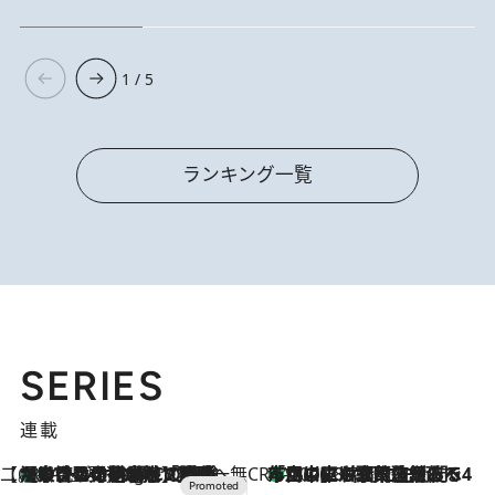
1 / 5
ランキング一覧
SERIES
連載
【CREA×星野リゾート】唯一無二。癒しと発見が待つ場所へ
【トンボの足水浴】ヒノキの香りに包まれて涼感マックス！約13℃の湧水かけ流しを避暑地「星野温泉 トンボの湯」で体験
11 Hours Ago
CREA'S CHOICE
「立川にも歌舞伎があるんだよ」 片岡仁左衛門・市川中車ら豪華座組みで4年目の立川立飛歌舞伎へ
2026.8.7