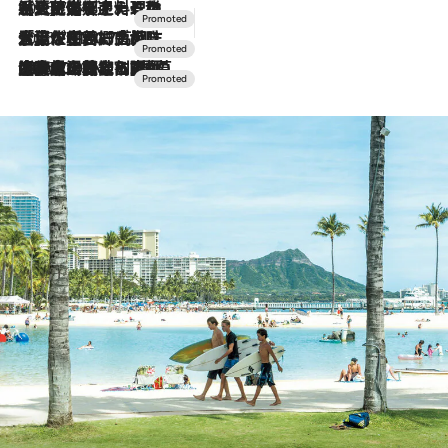
2026.7.24
【夏限定ディナーコース】旬を迎える稚鮎や花ズッキーニなどをイタリア・トスカーナの郷土料理の手法で満喫！
2026.7.17
「土佐和ハーブかき氷」がOMO7高知に登場！生姜、山椒、大葉など目にも舌にも涼を呼ぶ郷土の味
2026.7.10
NEW OPEN！【界 草津】名湯の地に誕生。趣の異なる2種の温泉と上州ならではの会席・蕎麦割烹など美食を味わう究極の癒やし旅