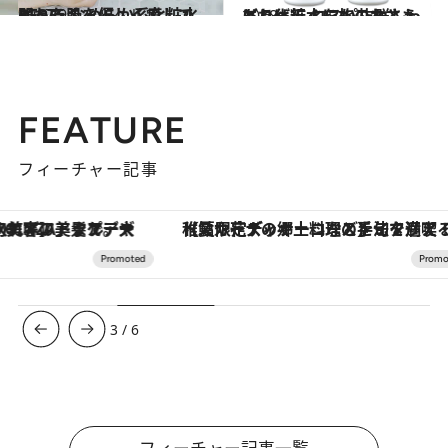
2017.9.9
弱った肌を優しく癒してくれる なめらか系化粧水BEST5
ビューティ＆ヘルス
2018.5.6
どこへ行くにもこれさえあれば！ コスパ抜群しっとり化粧水を旅のおともに
ビューティ＆ヘルス
FEATURE
フィーチャー記事
【夏限定ディナーコース】旬を迎える稚鮎や花ズッキーニなどをイタリア・トスカーナの郷土料理の手法で満喫！
3
/
6