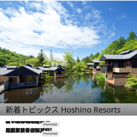
新着トピックス Hoshino Resorts
【トンボの足水浴】ヒノキの香りに包まれて涼感マックス！約13℃の湧水かけ流しを避暑地「星野温泉 トンボの湯」で体験
11 Hours Ago
2026.7.31
【ホテル帰省】という選択肢をOMOが提案。家族とほどよい距離を保つには「昼は実家、夜は気兼ねなくホテルで！」