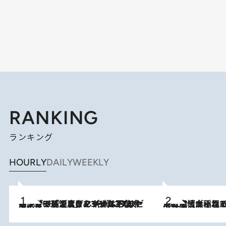
RANKING
ランキング
HOURLY
DAILY
WEEKLY
メントールやエタノールは不使用。ピジョンより、マイルドな冷感成分で肌温度をマイナス3℃まで下げる「ごきげんクール ひんやりアクアミスト」を3名様にプレゼント
2026.8.7
2026.8.5
下町風情あふれる台北屈指の人気エリア・大稲埕でセンスのいい台湾土産《ヴィン