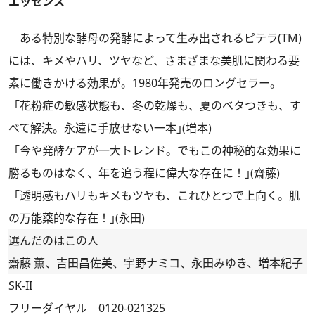
エッセンス
ある特別な酵母の発酵によって生み出されるピテラ(TM)
には、キメやハリ、ツヤなど、さまざまな美肌に関わる要
素に働きかける効果が。1980年発売のロングセラー。
「花粉症の敏感状態も、冬の乾燥も、夏のベタつきも、す
べて解決。永遠に手放せない一本｣(増本)
「今や発酵ケアが一大トレンド。でもこの神秘的な効果に
勝るものはなく、年を追う程に偉大な存在に！｣(齋藤)
「透明感もハリもキメもツヤも、これひとつで上向く。肌
の万能薬的な存在！｣(永田)
選んだのはこの人
齋藤 薫、吉田昌佐美、宇野ナミコ、永田みゆき、増本紀子
SK-II
フリーダイヤル 0120-021325