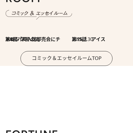
2026.7.30
第8回「同人誌即売会にチャレンジ その2」
2026.7.30
第15話 アイス
コミック＆エッセイルームTOP