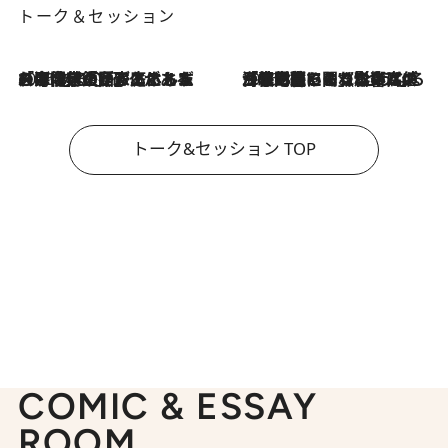
トーク＆セッション
2026.8.3
「今後値上げがあるとすれば…」「リスクがあるのは今年の冬」エネルギー専門家が語る、ホルムズ海峡封鎖が家庭にもたらす“ある心配”
2026.8.3
「住宅建てられない…」「サーチャージ料の高値が続いている」ホルムズ海峡封鎖による影響はいつまで続く？《エネルギー専門家に聞く“どうなる日本の暮らし”》
トーク&セッション TOP
COMIC & ESSAY
ROOM