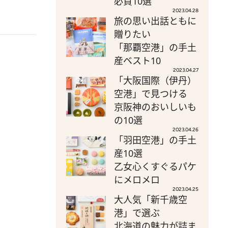
必買10選
2023.04.28
旅の思い出話ともに
贈りたい
「那覇空港」の手土
産ベスト10
2023.04.27
「大阪国際（伊丹）
空港」で見つける
京阪神のおいしいも
の10選
2023.04.26
「羽田空港」の手土
産10選
乙女心くすぐるパケ
にメロメロ
2023.04.25
大人気「新千歳空
港」で選ぶ
北海道の魅力が詰ま