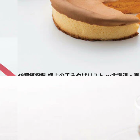
2017.11.13
47都道府県 極上の手みやげリスト ～北海道・東北
グルメ