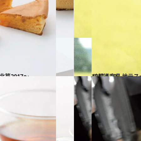
篇2017～
2017.1.19
47都道府県 地元
グルメ