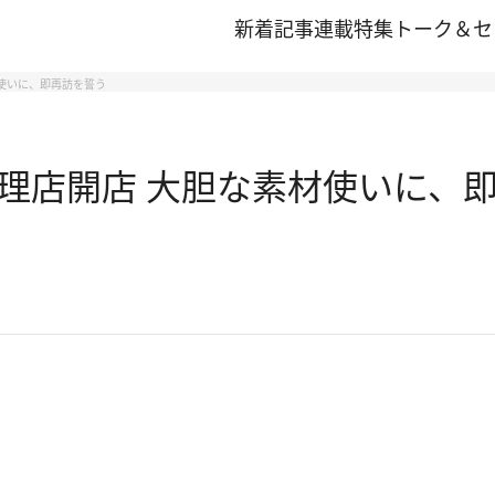
新着記事
連載
特集
トーク＆セ
使いに、即再訪を誓う
理店開店 大胆な素材使いに、