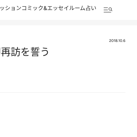
ッション
コミック&エッセイルーム
占い
2018.10.6
即再訪を誓う