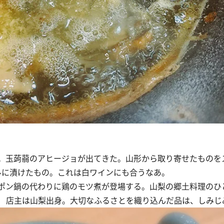
。玉蒟蒻のアヒージョが出てきた。山形から取り寄せたものを
ルに漬けたもの。これは白ワインにも合うなあ。
ッポン鍋の代わりに鶏のモツ煮が登場する。山梨の郷土料理のひ
 店主は山梨出身。大切なふるさとを織り込んだ品は、しみじ