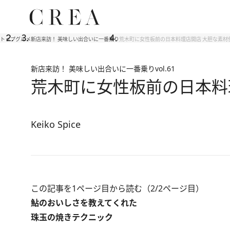
トップ
グルメ
新店来訪！ 美味しい出合いに一番乗り
荒木町に女性板前の日本料理店開店 大胆な素材
新店来訪！ 美味しい出合いに一番乗り
vol.61
荒木町に女性板前の日本料
Keiko Spice
この記事を1ページ目から読む（2/2ページ目）
鮎のおいしさを教えてくれた
珠玉の焼きテクニック