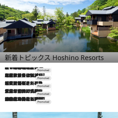
新着トピックス Hoshino Resorts
【トンボの足水浴】ヒノキの香りに包まれて涼感マックス！約13℃の湧水かけ流しを避暑地「星野温泉 トンボの湯」で体験
2026.8.7
2026.7.31
【ホテル帰省】という選択肢をOMOが提案。家族とほどよい距離を保つには「昼は実家、夜は気兼ねなくホテルで！」
2026.7.24
【夏限定ディナーコース】旬を迎える稚鮎や花ズッキーニなどをイタリア・トスカーナの郷土料理の手法で満喫！
2026.7.17
「土佐和ハーブかき氷」がOMO7高知に登場！生姜、山椒、大葉など目にも舌にも涼を呼ぶ郷土の味
2026.7.10
NEW OPEN！【界 草津】名湯の地に誕生。趣の異なる2種の温泉と上州ならではの会席・蕎麦割烹など美食を味わう究極の癒やし旅