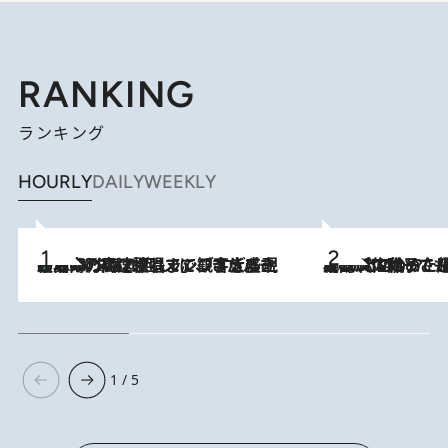
RANKING
ランキング
HOURLY
DAILY
WEEKLY
「湘南乃風に憧れて」観客大盛上がりの“タオル回し”に、ラッパー顔負けの高速歌唱まで…さだまさし（74）のアグレッシブすぎる現在地
2026.8.7
2026.8.5
【阿川佐和子さんの年とる力】なぜ70代で始めた趣味は“こんなに楽しい”のか？ ピアノ、俳句…スランプに陥っても続けられる“ある秘訣”とは
1 / 5