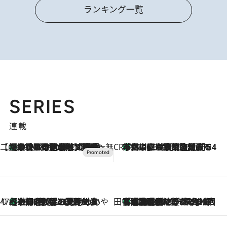
ランキング一覧
SERIES
連載
【CREA×星野リゾート】唯一無二。癒しと発見が待つ場所へ
【トンボの足水浴】ヒノキの香りに包まれて涼感マックス！約13℃の湧水かけ流しを避暑地「星野温泉 トンボの湯」で体験
2026.8.7
CREA'S CHOICE
「立川にも歌舞伎があるんだよ」 片岡仁左衛門・市川中車ら豪華座組みで4年目の立川立飛歌舞伎へ
2026.8.7
47都道府県の手みやげ ひんやりスイーツで夏を満喫
【京都府】この夏絶対食べたい 冷やしておいしいおやつ3選 ひと口目から心を掴む新緑のテリーヌ
2026.8.7
田中稲の勝手に再ブーム
「湘南乃風に憧れて」観客大盛上がりの“タオル回し”に、ラッパー顔負けの高速歌唱まで…さだまさし（74）のアグレッシブすぎる現在地
2026.8.7