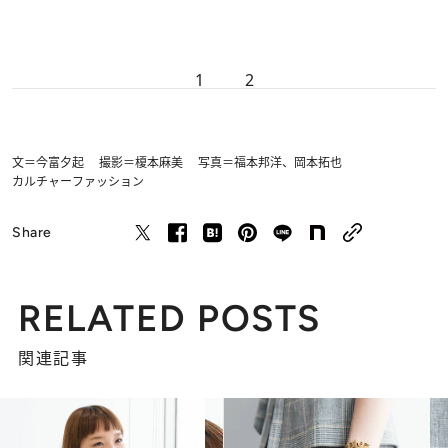
1
2
文＝今富夕起 撮影＝榎本麻美 写真＝福本邦洋、岡本拓也
カルチャー
ファッション
Share
RELATED POSTS
関連記事