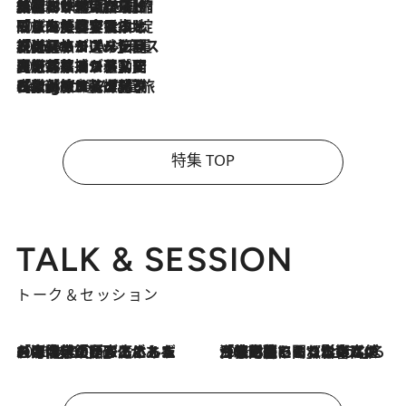
2026.8.6
「荷物が増えるほど旅ストレスは増す」美容ジャーナリストがたどり着いた最終結論。“化粧品を劇的に減らす”感動の凝縮美容とは
2026.8.6
「旅先には金髪ウィッグを持参」日本と同じメイクでは損してる!? 美容ジャーナリストが提案する“掟破りの旅美容”とは
2026.8.6
【厳選旅コスメ】「身軽さ＆UV対策重視！」ヘアアーティストshucoが選んだ夏旅ベストコスメを発表【Mサイズジップ】
2026.8.5
【厳選旅コスメ】国内をあちこち移動する河井菜摘が選んだ夏旅ベストコスメ発表！「リラックスアイテムはマスト」【Mサイズジップ】
2026.8.4
【厳選旅コスメ】「紫外線＆乾燥対策しながらメイク感も！」ヘア＆メイクGeorgeが選んだ夏旅ベストコスメを発表！【Mサイズジップ】
特集 TOP
TALK & SESSION
トーク＆セッション
2026.8.3
「今後値上げがあるとすれば…」「リスクがあるのは今年の冬」エネルギー専門家が語る、ホルムズ海峡封鎖が家庭にもたらす“ある心配”
2026.8.3
「住宅建てられない…」「サーチャージ料の高値が続いている」ホルムズ海峡封鎖による影響はいつまで続く？《エネルギー専門家に聞く“どうなる日本の暮らし”》