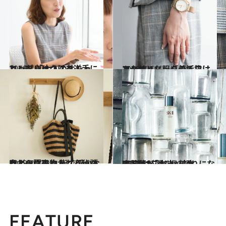
2018.7.17
コンプレックスを逆手にとって 「大人のオシャレ」を身につける！
カルチャー
2018.7.24
コンサバな服を着る日は アクセとバッグの垢抜けルール
カルチャー
2018.7.23
麦わら帽子やかごバッグなどの夏小物 街で浮かないように取り入れる秘訣は？
ライフスタイル
2017.3.7
齋藤薫が選ぶ化粧水BEST12「本当に頼りになる1本はこれ！」
ビューティ＆ヘルス
FEATURE