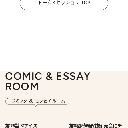
トーク&セッション TOP
COMIC & ESSAY
ROOM
2026.7.30
第15話 アイス
2026.7.30
第8回「同人誌即売会にチャレンジ その2」