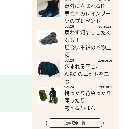
vol.27
2013.03.23
意外に喜ばれる!?
男性へのレインブー
ツのプレゼント
vol.26
2013.02.21
思わず頬ずりしたく
なる！
風合い重視の巻物二
種
vol.25
2013.02.09
包まれる幸せ。
A.P.C.のニットを二
つ
vol.24
2013.01.12
持ったり背負ったり
座ったり
考えるかばん
連載記事一覧