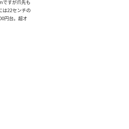
mですが爪先も
は22センチの
00円台。超オ