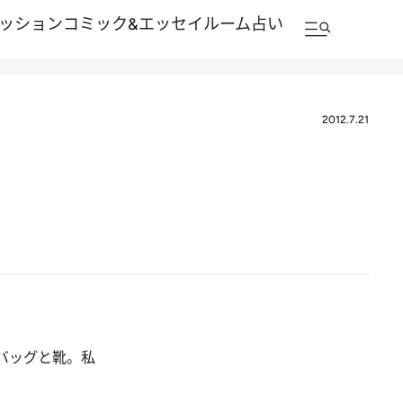
ッション
コミック&エッセイルーム
占い
2012.7.21
バッグと靴。私