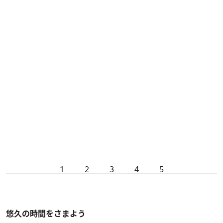
1
2
3
4
5
悠久の時間をさまよう