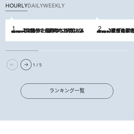
HOURLY
DAILY
WEEKLY
2026.8.5
【阿川佐和子さんの年とる力】なぜ70代で始めた趣味は“こんなに楽しい”のか？ ピアノ、俳句…スランプに陥っても続けられる“ある秘訣”とは
2026.8.3
慶應幼稚舎の図書室からテレビの世界に飛び込んだ阿川佐和子（72）、「N
1 / 5
ランキング一覧