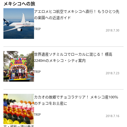
メキシコへの旅
アエロメヒコ航空でメキシコへ直行！ もうひとつ先
の楽園への近道ガイド
TRIP
2018.7.30
世界遺産ソチミルコでローカルに混じる！ 標高
2240mのメキシコ・シティ案内
TRIP
2018.7.23
カカオの故郷でチョコラテリア！ メキシコ産100％
のチョコをお土産に
TRIP
2018.7.16
文・撮影＝請川典子