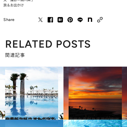
旅＆お出かけ
Share
RELATED POSTS
関連記事
2018.6.18
メキシコ・ロスカボスで一番新しい！ オールインクルーシブホテルの快楽
旅＆お出かけ
2018.6.11
日常に疲れたら思い切ってメキシコへ！ ロスカボスの大自然に癒される旅を
旅＆お出かけ