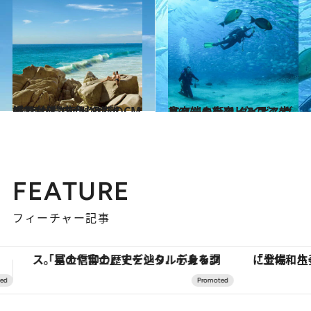
2015.1.3
ポカリスエットのあのCMの舞台は “恋人”と“離婚”とが背中合わせ
旅＆お出かけ
2017.6.17
バハ・カリフォルニア半島突端の街で ダイビングとアートを楽しみ尽くす
旅＆お出かけ
FEATURE
フィーチャー記事
「土佐和ハーブかき氷」がOMO7高知に登場！生姜、山椒、大葉など目にも舌にも涼を呼ぶ郷土の味
ヴァシュロン・コンスタンタン