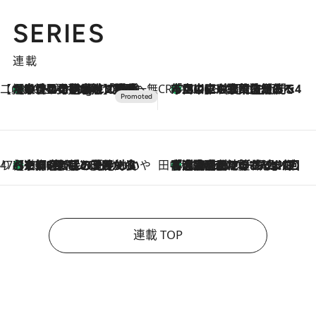
SERIES
連載
【CREA×星野リゾート】唯一無二。癒しと発見が待つ場所へ
【トンボの足水浴】ヒノキの香りに包まれて涼感マックス！約13℃の湧水かけ流しを避暑地「星野温泉 トンボの湯」で体験
10 Hours Ago
CREA'S CHOICE
「立川にも歌舞伎があるんだよ」 片岡仁左衛門・市川中車ら豪華座組みで4年目の立川立飛歌舞伎へ
2026.8.7
47都道府県の手みやげ ひんやりスイーツで夏を満喫
【京都府】この夏絶対食べたい 冷やしておいしいおやつ3選 ひと口目から心を掴む新緑のテリーヌ
2026.8.7
田中稲の勝手に再ブーム
「湘南乃風に憧れて」観客大盛上がりの“タオル回し”に、ラッパー顔負けの高速歌唱まで…さだまさし（74）のアグレッシブすぎる現在地
2026.8.7
連載 TOP