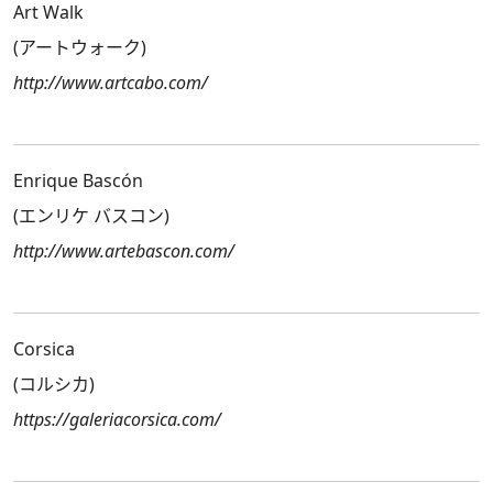
Art Walk
(アートウォーク)
http://www.artcabo.com/
Enrique Bascón
(エンリケ バスコン)
http://www.artebascon.com/
Corsica
(コルシカ)
https://galeriacorsica.com/