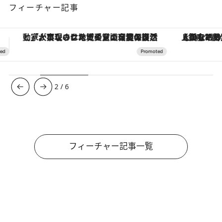
フィーチャー記事
【銀座で出合う最旬美容】美髪ケアや上質な眠り…セルフケアのアップデートから、特別な名入れギフトまで。大人のための「ReFa GINZA」クルーズ
3
/
6
フィーチャー記事一覧