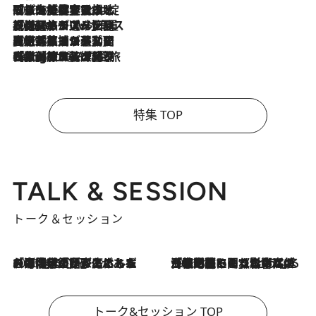
2026.8.6
「旅先には金髪ウィッグを持参」日本と同じメイクでは損してる!? 美容ジャーナリストが提案する“掟破りの旅美容”とは
2026.8.6
【厳選旅コスメ】「身軽さ＆UV対策重視！」ヘアアーティストshucoが選んだ夏旅ベストコスメを発表【Mサイズジップ】
2026.8.5
【厳選旅コスメ】国内をあちこち移動する河井菜摘が選んだ夏旅ベストコスメ発表！「リラックスアイテムはマスト」【Mサイズジップ】
2026.8.4
【厳選旅コスメ】「紫外線＆乾燥対策しながらメイク感も！」ヘア＆メイクGeorgeが選んだ夏旅ベストコスメを発表！【Mサイズジップ】
特集 TOP
TALK & SESSION
トーク＆セッション
2026.8.3
「今後値上げがあるとすれば…」「リスクがあるのは今年の冬」エネルギー専門家が語る、ホルムズ海峡封鎖が家庭にもたらす“ある心配”
2026.8.3
「住宅建てられない…」「サーチャージ料の高値が続いている」ホルムズ海峡封鎖による影響はいつまで続く？《エネルギー専門家に聞く“どうなる日本の暮らし”》
トーク&セッション TOP