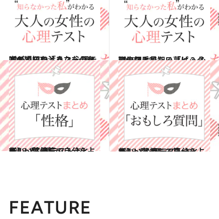
2017.12.30
喉が渇いたときコーラをどのくらい注ぐ？ 心理テストで知る「あなたのセンス」
占い
2017.12.8
誕生日に見たい夢は？ 心理テストで知る「ピッタリの相手」
占い
2018.1.3
新しい気持ちで自分を占う！ 【心理テストまとめ】～性格篇～
占い
2018.1.4
新しい気持ちで自分を占う！ 【心理テストまとめ】～おもしろ篇～
占い
FEATURE