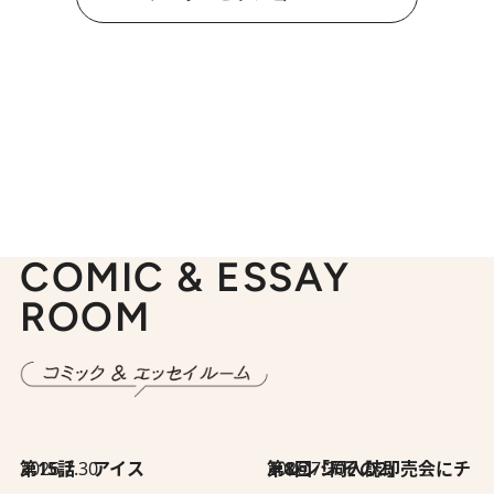
COMIC & ESSAY
ROOM
2026.7.30
第15話 アイス
2026.7.30
第8回「同人誌即売会にチャレンジ その2」