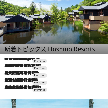
新着トピックス Hoshino Resorts
【トンボの足水浴】ヒノキの香りに包まれて涼感マックス！約13℃の湧水かけ流しを避暑地「星野温泉 トンボの湯」で体験
4 Hours Ago
2026.7.31
【ホテル帰省】という選択肢をOMOが提案。家族とほどよい距離を保つには「昼は実家、夜は気兼ねなくホテルで！」
2026.7.24
【夏限定ディナーコース】旬を迎える稚鮎や花ズッキーニなどをイタリア・トスカーナの郷土料理の手法で満喫！
2026.7.17
「土佐和ハーブかき氷」がOMO7高知に登場！生姜、山椒、大葉など目にも舌にも涼を呼ぶ郷土の味
2026.7.10
NEW OPEN！【界 草津】名湯の地に誕生。趣の異なる2種の温泉と上州ならではの会席・蕎麦割烹など美食を味わう究極の癒やし旅