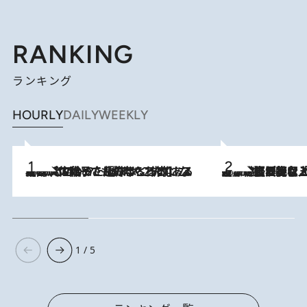
RANKING
ランキング
HOURLY
DAILY
WEEKLY
2026.8.5
【阿川佐和子さんの年とる力】なぜ70代で始めた趣味は“こんなに楽しい”のか？ ピアノ、俳句…スランプに陥っても続けられる“ある秘訣”とは
2026.8.5
【なぜ吉沢亮は「気配を消せる」のか？】興行収入208億の『国宝』を経て挑むミュージカル『ディア・エヴァン・ハンセン』。トップ俳優が舞台上でさらけ出した“孤独”とは
1 / 5