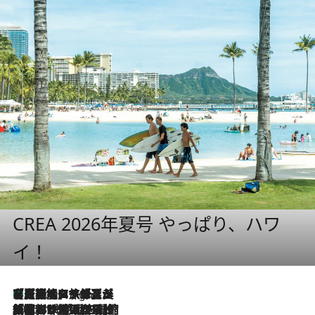
CREA 2026年夏号 やっぱり、ハワ
イ！
【厳選旅コスメ】「多機能アイテムがメイン！」旅好き美容エディターが選んだ夏旅ベストコスメを発表【Mサイズジップ】
6 Hours Ago
2026.8.6
「荷物が増えるほど旅ストレスは増す」美容ジャーナリストがたどり着いた最終結論。“化粧品を劇的に減らす”感動の凝縮美容とは