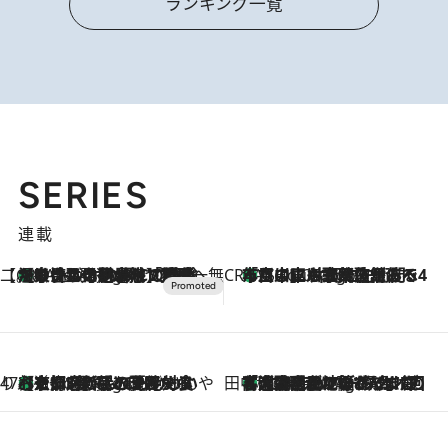
ランキング一覧
SERIES
連載
【CREA×星野リゾート】唯一無二。癒しと発見が待つ場所へ
【トンボの足水浴】ヒノキの香りに包まれて涼感マックス！約13℃の湧水かけ流しを避暑地「星野温泉 トンボの湯」で体験
4 Hours Ago
CREA'S CHOICE
「立川にも歌舞伎があるんだよ」 片岡仁左衛門・市川中車ら豪華座組みで4年目の立川立飛歌舞伎へ
6 Hours Ago
47都道府県の手みやげ ひんやりスイーツで夏を満喫
【京都府】この夏絶対食べたい 冷やしておいしいおやつ3選 ひと口目から心を掴む新緑のテリーヌ
6 Hours Ago
田中稲の勝手に再ブーム
「湘南乃風に憧れて」観客大盛上がりの“タオル回し”に、ラッパー顔負けの高速歌唱まで…さだまさし（74）のアグレッシブすぎる現在地
11 Hours Ago