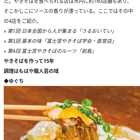
だ。やきそばを食べられる店は市内に約160店舗もあり、
そこかしこにソースの香りが漂っている。ここではその中
の4店をご紹介。
»
第1回 日本全国から人が集まる「うるおいてい」
»
第3回 基本の味「富士宮やきそば学会・直営店」
»
第4回 富士宮やきそばのルーツ「前島」
やきそばを作って15年
調理はもはや職人芸の域
◆ゆぐち