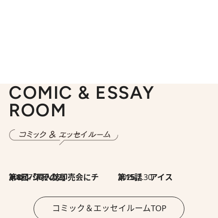
COMIC & ESSAY
ROOM
2026.7.30
第8回「同人誌即売会にチャレンジ その2」
2026.7.30
第15話 アイス
コミック＆エッセイルームTOP