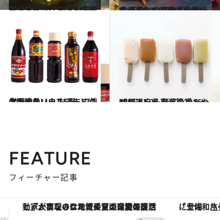
2017.7.31
富士宮「うるおいてい」のやきそばは もちもち細麺と具材のバランスが抜群
グルメ
2016.4.30
食べるたびに味のバランスが進化！ 広尾「鉄板焼き 髙見」の豚焼きそば
グルメ
2016.8.5
大阪人のソウルフードに欠かせない！ おうちで使える絶品ソース5選
グルメ
2016.11.28
47都道府県 魅惑の手みやげリスト ～東海篇2016～
グルメ
FEATURE
フィーチャー記事
「土佐和ハーブかき氷」がOMO7高知に登場！生姜、山椒、大葉など目にも舌にも涼を呼ぶ郷土の味
【銀座で出合う最旬美容】美髪ケアや上質な眠