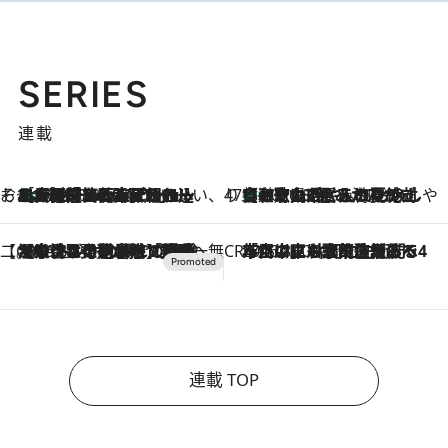
SERIES
連載
そおだよおこの関西おいしい、おやつ紀行
［大阪府箕面市］一皿一皿目の前で仕上げられる、料理を巧みに組み込んだアシェットデセールコース「ミチル アシェット デセール（Michiru assiette dessert）」
2026.8.9
47都道府県の手みやげ ひんやりスイーツで夏を満喫
【和歌山県】この夏絶対食べたい 冷やしておいしいおやつ3選 みかんがごろっと丸ごと入ったジュレ
2026.8.9
【CREA×星野リゾート】唯一無二。癒しと発見が待つ場所へ
2026.8.7
【トンボの足水浴】ヒノキの香りに包まれて涼感マックス！約13℃の湧水かけ流しを避暑地「星野温泉 トンボの湯」で体験
CREA'S CHOICE
2026.8.7
「立川にも歌舞伎があるんだよ」 片岡仁左衛門・市川中車ら豪華座組みで4年目の立川立飛歌舞伎へ
連載 TOP