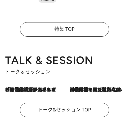
特集 TOP
TALK & SESSION
トーク＆セッション
2026.8.3
「今後値上げがあるとすれば…」「リスクがあるのは今年の冬」エネルギー専門家が語る、ホルムズ海峡封鎖が家庭にもたらす“ある心配”
2026.8.3
「住宅建てられない…」「サーチャージ料の高値が続いている」ホルムズ海峡封鎖による影響はいつまで続く？《エネルギー専門家に聞く“どうなる日本の暮らし”》
トーク&セッション TOP