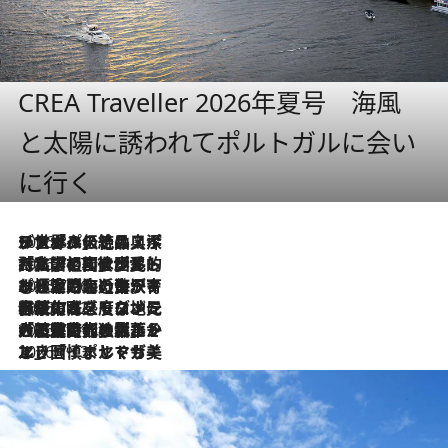
CREA Traveller 2026年夏号 海風
と太陽に誘われてポルトガルに会い
に行く
2026.8.8
リスボンの絶品スイーツ「パステル・デ・ナタ」とは？ポルトガル伝統の奥深い世界へ
2026.7.27
「私の祖国はポルトガル語です」国民的詩人フェルナンド・ペソアと、彼が愛した文学の街を歩く
2026.7.26
ポルトガル近海が育む極上の海の幸。キリリと冷えた白ワインと愉しむ、シーフード専門店の贅沢
2026.7.22
伝統の味をモダンに昇華。高感度な地元客が集う、リスボンの最旬ガストロノミー
2026.7.21
大航海時代の栄華から、震災、独裁、そして革命へ。ポルトガル・首都リスボンの石畳に刻まれた「歴史の光と影」
2026.7.13
エッセイ・ヤマザキマリ「慎ましくも美しき国 ポルトガル」