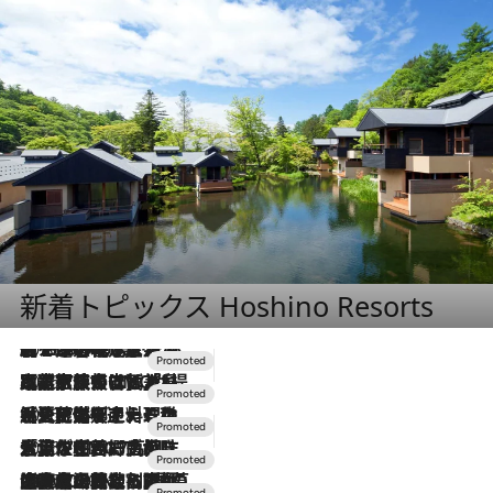
新着トピックス Hoshino Resorts
2026.8.7
【トンボの足水浴】ヒノキの香りに包まれて涼感マックス！約13℃の湧水かけ流しを避暑地「星野温泉 トンボの湯」で体験
2026.7.31
【ホテル帰省】という選択肢をOMOが提案。家族とほどよい距離を保つには「昼は実家、夜は気兼ねなくホテルで！」
2026.7.24
【夏限定ディナーコース】旬を迎える稚鮎や花ズッキーニなどをイタリア・トスカーナの郷土料理の手法で満喫！
2026.7.17
「土佐和ハーブかき氷」がOMO7高知に登場！生姜、山椒、大葉など目にも舌にも涼を呼ぶ郷土の味
2026.7.10
NEW OPEN！【界 草津】名湯の地に誕生。趣の異なる2種の温泉と上州ならではの会席・蕎麦割烹など美食を味わう究極の癒やし旅