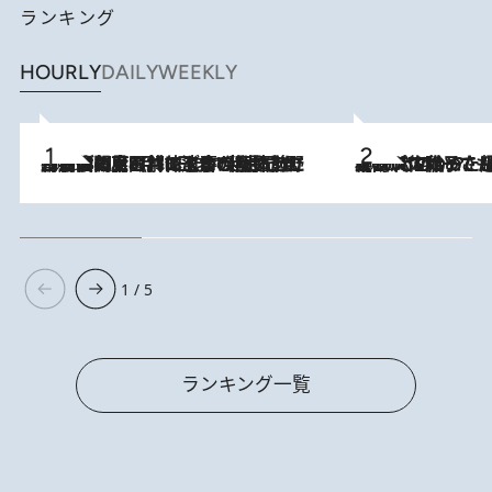
ランキング
HOURLY
DAILY
WEEKLY
2026.8.8
「最後に見られてよかった」上野動物園の東園パンダ舎が解体前に特別公開。8月16日まで延長されたパネル展と共に辿る“半世紀”のパンダ飼育《解体工事の図面あり》
2026.8.5
【阿川佐和子さんの年とる力】なぜ70代で始めた趣味は“こんなに楽しい”のか？ ピアノ、俳句…スランプに陥っても続けられる“ある秘訣”とは
1 / 5
ランキング一覧