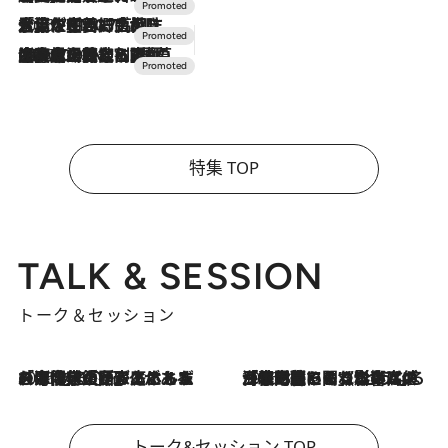
2026.7.17
「土佐和ハーブかき氷」がOMO7高知に登場！生姜、山椒、大葉など目にも舌にも涼を呼ぶ郷土の味
2026.7.10
NEW OPEN！【界 草津】名湯の地に誕生。趣の異なる2種の温泉と上州ならではの会席・蕎麦割烹など美食を味わう究極の癒やし旅
特集 TOP
TALK & SESSION
トーク＆セッション
2026.8.3
「今後値上げがあるとすれば…」「リスクがあるのは今年の冬」エネルギー専門家が語る、ホルムズ海峡封鎖が家庭にもたらす“ある心配”
2026.8.3
「住宅建てられない…」「サーチャージ料の高値が続いている」ホルムズ海峡封鎖による影響はいつまで続く？《エネルギー専門家に聞く“どうなる日本の暮らし”》
トーク&セッション TOP