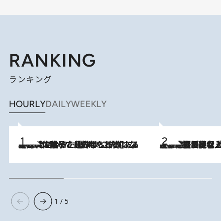
RANKING
ランキング
HOURLY
DAILY
WEEKLY
2026.8.5
【阿川佐和子さんの年とる力】なぜ70代で始めた趣味は“こんなに楽しい”のか？ ピアノ、俳句…スランプに陥っても続けられる“ある秘訣”とは
2026.8.5
【なぜ吉沢亮は「気配を消せる」のか？】興行収入208億の『国宝』を経て挑むミュージカル『ディア・エヴァン・ハンセン』。トップ俳優が舞台上でさらけ出した“孤独”とは
1 / 5