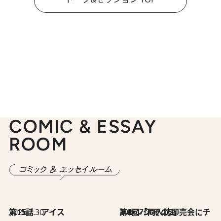
COMIC & ESSAY
ROOM
2026.7.30
第15話 アイス
2026.7.30
第8回「同人誌即売会にチャレンジ その2」