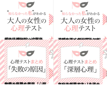
2017.5.6
最後に残したい絵葉書は？ 心理テストで知る「人生の決断」
占い
2017.3.31
透明人間になって驚かせるなら？ 心理テストで知る「恋人への不満」
占い
2015.12.30
恋愛・結婚・仕事……あなたの失敗の原因【心理テストまとめ7】
占い
2015.8.21
あなたが知らない本当の自分を発見する【心理テストまとめ10】
占い