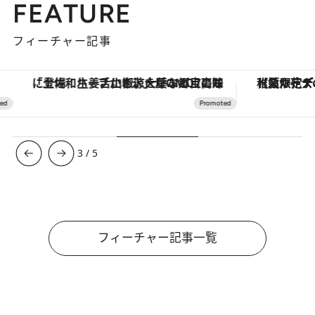
FEATURE
フィーチャー記事
「土佐和ハーブかき氷」がOMO7高知に登場！生姜、山椒、大葉など目にも舌にも涼を呼ぶ郷土の味
【夏限定ディナーコース】旬を迎
3
/
5
フィーチャー記事一覧