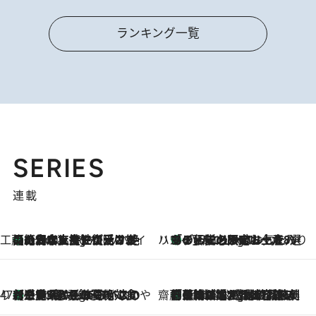
ランキング一覧
SERIES
連載
工藤まやのおもてなしハワイ
【ハワイ土産】ローカルの絶大な支持で復活！ 絶品の幻クッキー《元ファンの日本人女性が受け継いだ名店》
5 Hours Ago
ハワイ賢者 リサのお気に入りリスト
あの伝説の限定トートも！ リニューアルした「ディーン＆デルーカ ハワイ」で必須のお土産8選
5 Hours Ago
47都道府県の手みやげ ひんやりスイーツで夏を満喫
【三重県】この夏絶対食べたい 冷やしておいしいおやつ3選 お餅×アイスの新感覚スイーツ
5 Hours Ago
齋藤 薫 美容脳ルネサンス
「荷物が増えるほど旅ストレスは増す」美容ジャーナリストがたどり着いた最終結論。“化粧品を劇的に減らす”感動の凝縮美容とは
5 Hours Ago