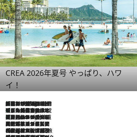
CREA 2026年夏号 やっぱり、ハワ
イ！
「荷物が増えるほど旅ストレスは増す」美容ジャーナリストがたどり着いた最終結論。“化粧品を劇的に減らす”感動の凝縮美容とは
5 Hours Ago
「旅先には金髪ウィッグを持参」日本と同じメイクでは損してる!? 美容ジャーナリストが提案する“掟破りの旅美容”とは
5 Hours Ago
【厳選旅コスメ】「身軽さ＆UV対策重視！」ヘアアーティストshucoが選んだ夏旅ベストコスメを発表【Mサイズジップ】
5 Hours Ago
2026.8.5
【厳選旅コスメ】国内をあちこち移動する河井菜摘が選んだ夏旅ベストコスメ発表！「リラックスアイテムはマスト」【Mサイズジップ】
2026.8.4
【厳選旅コスメ】「紫外線＆乾燥対策しながらメイク感も！」ヘア＆メイクGeorgeが選んだ夏旅ベストコスメを発表！【Mサイズジップ】