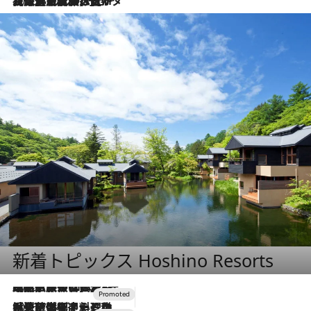
2026.8.3
【厳選旅コスメ】「保湿もタイパ重視！」“サウナ好き”タレント清水みさとが愛用する夏旅ベストコスメを発表！【Mサイズジップ】
新着トピックス Hoshino Resorts
2026.7.31
【ホテル帰省】という選択肢をOMOが提案。家族とほどよい距離を保つには「昼は実家、夜は気兼ねなくホテルで！」
2026.7.24
【夏限定ディナーコース】旬を迎える稚鮎や花ズッキーニなどをイタリア・トスカーナの郷土料理の手法で満喫！