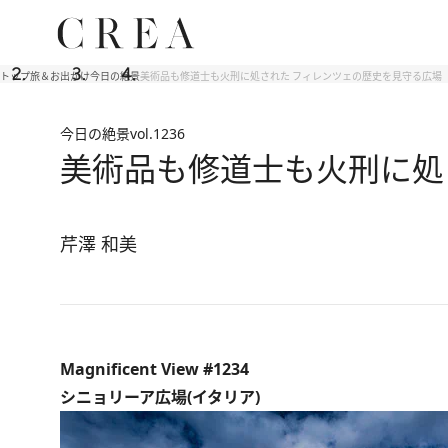
トップ
旅＆お出かけ
今日の絶景
美術品も修道士も火刑に処された フィレンツェの歴史を見守る広場
今日の絶景
vol.1236
美術品も修道士も火刑に処
芹澤 和美
Magnificent View #1234
シニョリーア広場(イタリア)