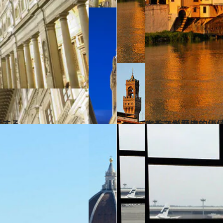
感する
2015.5.5
ナチスが歴史的価
旅＆お出かけ