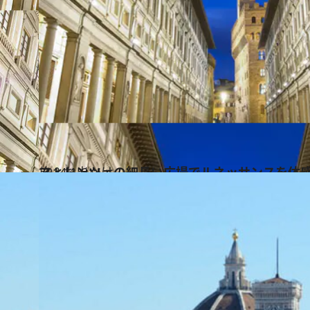
2014.1.6
フィレンツェの細長い広場でルネッサンスを体
旅＆お出かけ