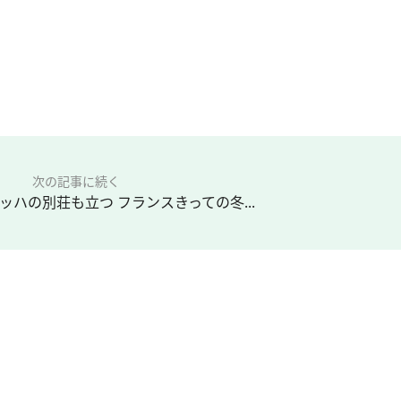
次の記事に続く
ッハの別荘も立つ フランスきっての冬...