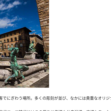
客でにぎわう場所。多くの彫刻が並び、なかには貴重なオリジ