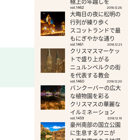
極上の年越しを
vol.1462
2018.12.26
大晦日の夜に松明の
行列が練り歩く
スコットランドで最
もにぎやかな通り
vol.1461
2018.12.23
クリスマスマーケッ
トで盛り上がる
ニュルンベルクの街
を代表する教会
vol.1460
2018.12.20
バンクーバーの広大
な植物園を彩る
クリスマスの華麗な
イルミネーション
vol.1459
2018.12.19
豪州南部の国立公園
に生息するワニが