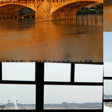
値に敬意を表し 破壊を取りやめたヴェッキオ橋