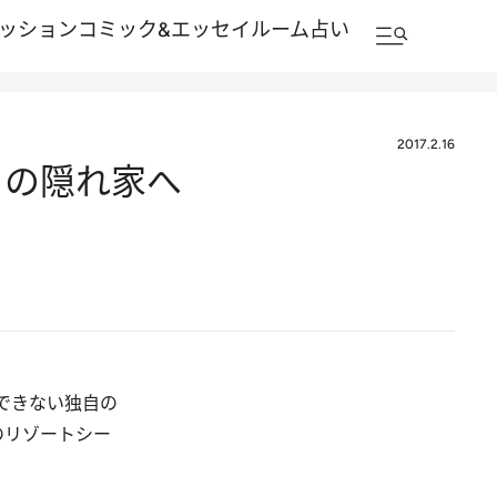
ッション
コミック&エッセイルーム
占い
2017.2.16
」の隠れ家へ
できない独自の
のリゾートシー