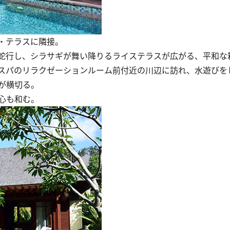
・テラスに隣接。
蛇行し、シラサギが舞い降りるライステラスが広がる、平和な
スパのリラクゼーションルーム前付近の川辺に訪れ、水遊びを
が横切る。
心も和む。