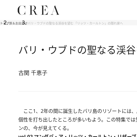
トップ
旅＆お出かけ
バリ・ウブドの聖なる渓谷を望む 「リッツ・カールトン」の隠れ家へ
バリ・ウブドの聖なる渓谷
古関 千恵子
ここ1、2年の間に誕生したバリ島のリゾートには、
個性を打ち出したところが多いもよう。この特集では
ンの、今が見えてくる。
vol.02 マンダパ・ア・リッツ・カールトン・リザーブ