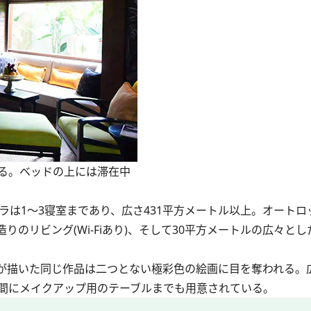
る。ベッドの上には滞在中
は1～3寝室まであり、広さ431平方メートル以上。オートロ
のリビング(Wi-Fiあり)、そして30平方メートルの広々と
が描いた同じ作品は二つとない極彩色の絵画に目を奪われる。
間にメイクアップ用のテーブルまでも用意されている。