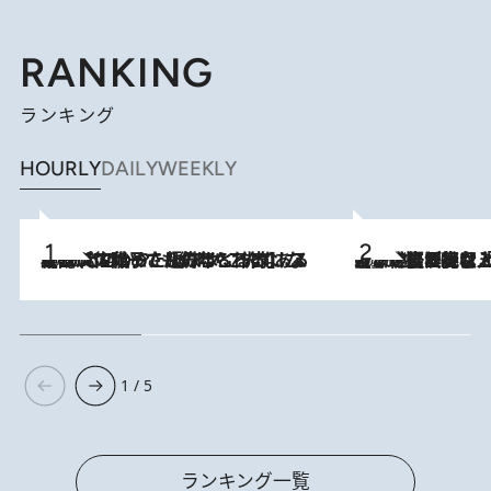
RANKING
ランキング
HOURLY
DAILY
WEEKLY
2026.8.5
【阿川佐和子さんの年とる力】なぜ70代で始めた趣味は“こんなに楽しい”のか？ ピアノ、俳句…スランプに陥っても続けられる“ある秘訣”とは
2026.8.5
【なぜ吉沢亮は「気配を消せる」のか？】興行収入208億の『国宝』を経て挑むミュージカル『ディア・エヴァン・ハンセン』。トップ俳優が舞台上でさらけ出した“孤独”とは
1 / 5
ランキング一覧