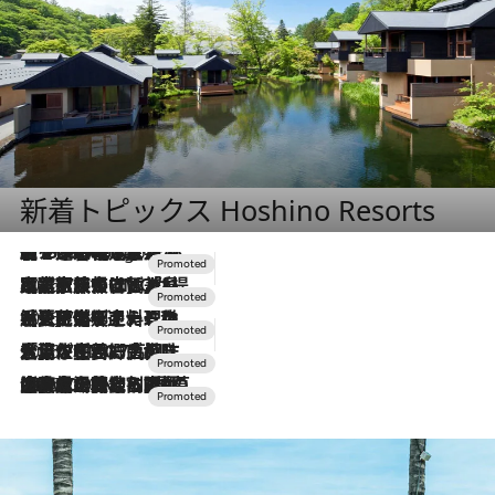
新着トピックス Hoshino Resorts
【トンボの足水浴】ヒノキの香りに包まれて涼感マックス！約13℃の湧水かけ流しを避暑地「星野温泉 トンボの湯」で体験
6 Hours Ago
2026.7.31
【ホテル帰省】という選択肢をOMOが提案。家族とほどよい距離を保つには「昼は実家、夜は気兼ねなくホテルで！」
2026.7.24
【夏限定ディナーコース】旬を迎える稚鮎や花ズッキーニなどをイタリア・トスカーナの郷土料理の手法で満喫！
2026.7.17
「土佐和ハーブかき氷」がOMO7高知に登場！生姜、山椒、大葉など目にも舌にも涼を呼ぶ郷土の味
2026.7.10
NEW OPEN！【界 草津】名湯の地に誕生。趣の異なる2種の温泉と上州ならではの会席・蕎麦割烹など美食を味わう究極の癒やし旅