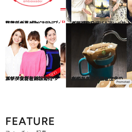
2016.5.9
私たちが第4期eCREAアンバサダー！ ＜メンバープロフィール＞
ライフスタイル
2016.4.27
＜第4期＞eCREAアンバサダー活動日誌
ライフスタイル
2015.8.9
アレンジ自在の新発売ヘルシー食材を eCREAアンバサダーがお試し！
ライフスタイル
2016.10.25
大切な人の笑顔に出会いたい！スターバックスのウインターギフト
グルメ
FEATURE