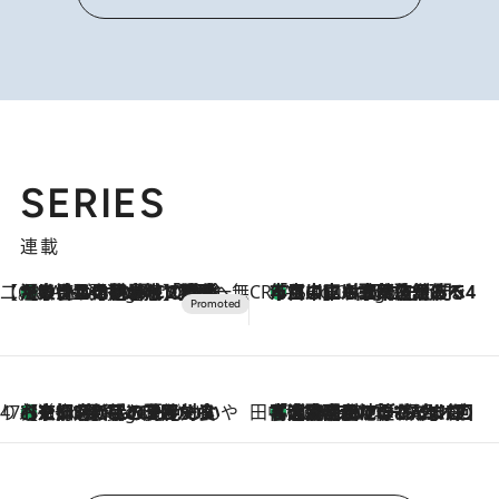
SERIES
連載
【CREA×星野リゾート】唯一無二。癒しと発見が待つ場所へ
【トンボの足水浴】ヒノキの香りに包まれて涼感マックス！約13℃の湧水かけ流しを避暑地「星野温泉 トンボの湯」で体験
6 Hours Ago
CREA'S CHOICE
「立川にも歌舞伎があるんだよ」 片岡仁左衛門・市川中車ら豪華座組みで4年目の立川立飛歌舞伎へ
8 Hours Ago
47都道府県の手みやげ ひんやりスイーツで夏を満喫
【京都府】この夏絶対食べたい 冷やしておいしいおやつ3選 ひと口目から心を掴む新緑のテリーヌ
8 Hours Ago
田中稲の勝手に再ブーム
「湘南乃風に憧れて」観客大盛上がりの“タオル回し”に、ラッパー顔負けの高速歌唱まで…さだまさし（74）のアグレッシブすぎる現在地
2026.8.7