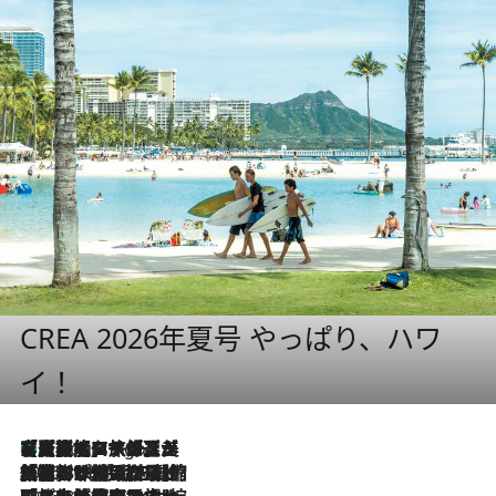
CREA 2026年夏号 やっぱり、ハワ
イ！
【厳選旅コスメ】「多機能アイテムがメイン！」旅好き美容エディターが選んだ夏旅ベストコスメを発表【Mサイズジップ】
8 Hours Ago
2026.8.6
「荷物が増えるほど旅ストレスは増す」美容ジャーナリストがたどり着いた最終結論。“化粧品を劇的に減らす”感動の凝縮美容とは