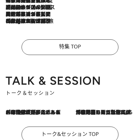
2026.8.6
「旅先には金髪ウィッグを持参」日本と同じメイクでは損してる!? 美容ジャーナリストが提案する“掟破りの旅美容”とは
2026.8.6
【厳選旅コスメ】「身軽さ＆UV対策重視！」ヘアアーティストshucoが選んだ夏旅ベストコスメを発表【Mサイズジップ】
2026.8.5
【厳選旅コスメ】国内をあちこち移動する河井菜摘が選んだ夏旅ベストコスメ発表！「リラックスアイテムはマスト」【Mサイズジップ】
2026.8.4
【厳選旅コスメ】「紫外線＆乾燥対策しながらメイク感も！」ヘア＆メイクGeorgeが選んだ夏旅ベストコスメを発表！【Mサイズジップ】
特集 TOP
TALK & SESSION
トーク＆セッション
2026.8.3
「今後値上げがあるとすれば…」「リスクがあるのは今年の冬」エネルギー専門家が語る、ホルムズ海峡封鎖が家庭にもたらす“ある心配”
2026.8.3
「住宅建てられない…」「サーチャージ料の高値が続いている」ホルムズ海峡封鎖による影響はいつまで続く？《エネルギー専門家に聞く“どうなる日本の暮らし”》
トーク&セッション TOP