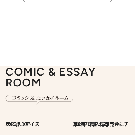
COMIC & ESSAY
ROOM
2026.7.30
第15話 アイス
2026.7.30
第8回「同人誌即売会にチャレンジ その2」