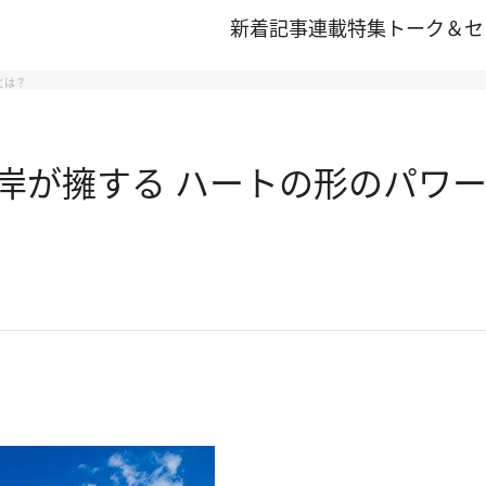
新着記事
連載
特集
トーク＆セ
とは？
岸が擁する ハートの形のパワ