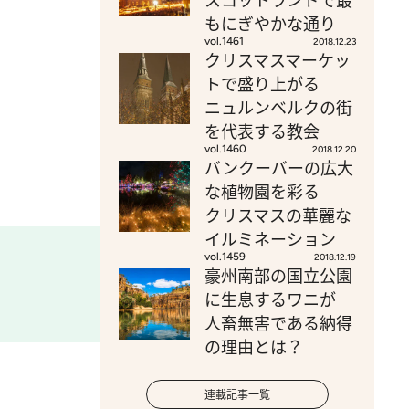
スコットランドで最
もにぎやかな通り
vol.1461
2018.12.23
クリスマスマーケッ
トで盛り上がる
ニュルンベルクの街
を代表する教会
vol.1460
2018.12.20
バンクーバーの広大
な植物園を彩る
クリスマスの華麗な
イルミネーション
vol.1459
2018.12.19
豪州南部の国立公園
に生息するワニが
人畜無害である納得
の理由とは？
連載記事一覧