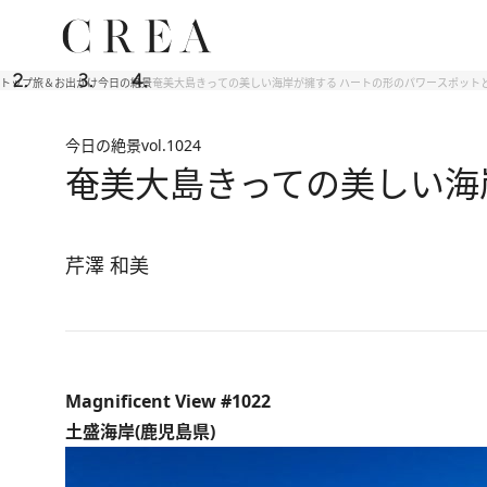
トップ
旅＆お出かけ
今日の絶景
奄美大島きっての美しい海岸が擁する ハートの形のパワースポット
今日の絶景
vol.1024
奄美大島きっての美しい海
芹澤 和美
Magnificent View #1022
土盛海岸(鹿児島県)