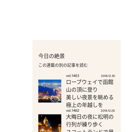
今日の絶景
この連載の別の記事を読む
vol.1463
2018.12.30
ロープウェイで函館
山の頂に登り
美しい夜景を眺める
極上の年越しを
vol.1462
2018.12.26
大晦日の夜に松明の
行列が練り歩く