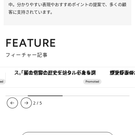
中。分かりやすい表現やおすすめポイントの提案で、多くの顧
客に支持されています。
FEATURE
フィーチャー記事
史を辿り、心身を調える。
ヴァシュロン・コンスタンタン「オーヴァーシーズ・オートマティック」。旅愛好家のお気に入りコレクションから、ジェンダーレスな新作が登場
【銀座で出合う最旬美容】美髪ケアや
3
/
5