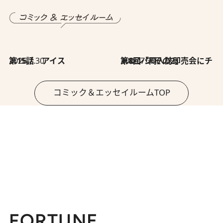
2026.7.30
第15話 アイス
2026.7.30
第8回「同人誌即売会にチャレンジ その2」
コミック＆エッセイルームTOP
FORTUNE