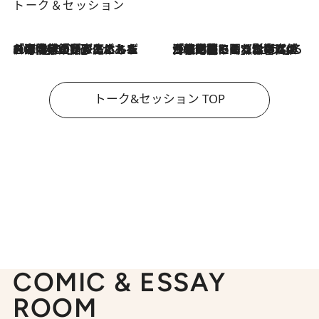
トーク＆セッション
2026.8.3
「今後値上げがあるとすれば…」「リスクがあるのは今年の冬」エネルギー専門家が語る、ホルムズ海峡封鎖が家庭にもたらす“ある心配”
2026.8.3
「住宅建てられない…」「サーチャージ料の高値が続いている」ホルムズ海峡封鎖による影響はいつまで続く？《エネルギー専門家に聞く“どうなる日本の暮らし”》
トーク&セッション TOP
COMIC & ESSAY
ROOM