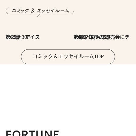
2026.7.30
第15話 アイス
2026.7.30
第8回「同人誌即売会にチャレンジ その2」
コミック＆エッセイルームTOP
FORTUNE