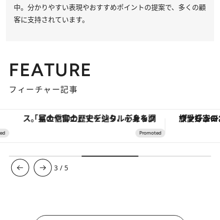
中。分かりやすい表現やおすすめポイントの提案で、多くの顧
客に支持されています。
FEATURE
フィーチャー記事
「星のや富士」でデジタルデトックス。冨士信仰の歴史を辿り、心身を調える。
ヴァシュロン・コンスタンタン
3
/
5