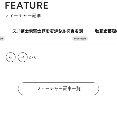
FEATURE
フィーチャー記事
「大事なのは地域の意識を変えること」。ロレックス賞受賞の自然保護活動家が実現させたナイジェリアの自然環境の復活
【夏限定ディナーコース】旬を迎
3
/
6
フィーチャー記事一覧