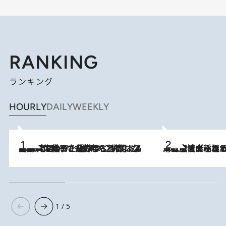
RANKING
ランキング
HOURLY
DAILY
WEEKLY
2026.8.5
【阿川佐和子さんの年とる力】なぜ70代で始めた趣味は“こんなに楽しい”のか？ ピアノ、俳句…スランプに陥っても続けられる“ある秘訣”とは
2026.8.5
下町風情あふれる台北屈指の人気エリア・大稲埕でセンスのいい台湾土産《ヴィン
1 / 5