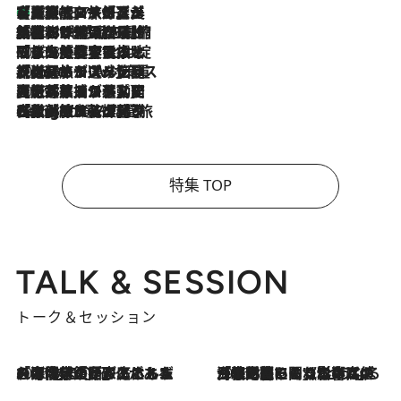
【厳選旅コスメ】「多機能アイテムがメイン！」旅好き美容エディターが選んだ夏旅ベストコスメを発表【Mサイズジップ】
2026.8.7
2026.8.6
「荷物が増えるほど旅ストレスは増す」美容ジャーナリストがたどり着いた最終結論。“化粧品を劇的に減らす”感動の凝縮美容とは
2026.8.6
「旅先には金髪ウィッグを持参」日本と同じメイクでは損してる!? 美容ジャーナリストが提案する“掟破りの旅美容”とは
2026.8.6
【厳選旅コスメ】「身軽さ＆UV対策重視！」ヘアアーティストshucoが選んだ夏旅ベストコスメを発表【Mサイズジップ】
2026.8.5
【厳選旅コスメ】国内をあちこち移動する河井菜摘が選んだ夏旅ベストコスメ発表！「リラックスアイテムはマスト」【Mサイズジップ】
2026.8.4
【厳選旅コスメ】「紫外線＆乾燥対策しながらメイク感も！」ヘア＆メイクGeorgeが選んだ夏旅ベストコスメを発表！【Mサイズジップ】
特集 TOP
TALK & SESSION
トーク＆セッション
2026.8.3
「今後値上げがあるとすれば…」「リスクがあるのは今年の冬」エネルギー専門家が語る、ホルムズ海峡封鎖が家庭にもたらす“ある心配”
2026.8.3
「住宅建てられない…」「サーチャージ料の高値が続いている」ホルムズ海峡封鎖による影響はいつまで続く？《エネルギー専門家に聞く“どうなる日本の暮らし”》