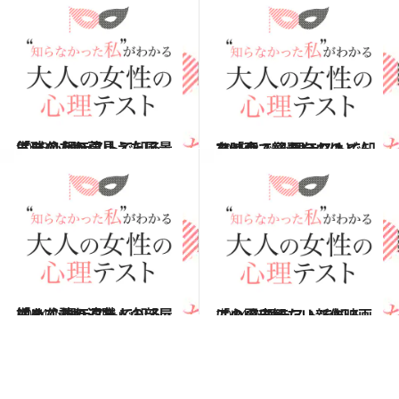
2015.4.25
気球の上から見えた風景は？ 心理テストで知る「あなたの夢」
占い
2015.2.15
ひとりで観たいのはどんな映画？ 心理テストで知る「今、必要なもの」
占い
2014.12.6
初めて訪れる友人の部屋は？ 心理テストで知る「あなたの適職」
占い
2014.7.26
この夏に観たい新作映画は？ 心理テストで知る「心の支え」
占い