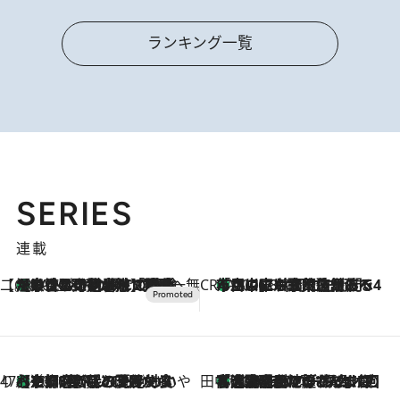
ランキング一覧
SERIES
連載
【CREA×星野リゾート】唯一無二。癒しと発見が待つ場所へ
【トンボの足水浴】ヒノキの香りに包まれて涼感マックス！約13℃の湧水かけ流しを避暑地「星野温泉 トンボの湯」で体験
2026.8.7
CREA'S CHOICE
「立川にも歌舞伎があるんだよ」 片岡仁左衛門・市川中車ら豪華座組みで4年目の立川立飛歌舞伎へ
2026.8.7
47都道府県の手みやげ ひんやりスイーツで夏を満喫
【京都府】この夏絶対食べたい 冷やしておいしいおやつ3選 ひと口目から心を掴む新緑のテリーヌ
2026.8.7
田中稲の勝手に再ブーム
「湘南乃風に憧れて」観客大盛上がりの“タオル回し”に、ラッパー顔負けの高速歌唱まで…さだまさし（74）のアグレッシブすぎる現在地
2026.8.7