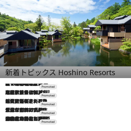
新着トピックス Hoshino Resorts
【トンボの足水浴】ヒノキの香りに包まれて涼感マックス！約13℃の湧水かけ流しを避暑地「星野温泉 トンボの湯」で体験
2026.8.7
2026.7.31
【ホテル帰省】という選択肢をOMOが提案。家族とほどよい距離を保つには「昼は実家、夜は気兼ねなくホテルで！」
2026.7.24
【夏限定ディナーコース】旬を迎える稚鮎や花ズッキーニなどをイタリア・トスカーナの郷土料理の手法で満喫！
2026.7.17
「土佐和ハーブかき氷」がOMO7高知に登場！生姜、山椒、大葉など目にも舌にも涼を呼ぶ郷土の味
2026.7.10
NEW OPEN！【界 草津】名湯の地に誕生。趣の異なる2種の温泉と上州ならではの会席・蕎麦割烹など美食を味わう究極の癒やし旅