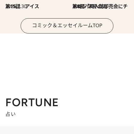
2026.7.30
第15話 アイス
2026.7.30
第8回「同人誌即売会にチャレンジ その2」
コミック＆エッセイルームTOP
FORTUNE
占い