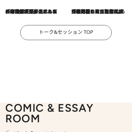
2026.8.3
「今後値上げがあるとすれば…」「リスクがあるのは今年の冬」エネルギー専門家が語る、ホルムズ海峡封鎖が家庭にもたらす“ある心配”
2026.8.3
「住宅建てられない…」「サーチャージ料の高値が続いている」ホルムズ海峡封鎖による影響はいつまで続く？《エネルギー専門家に聞く“どうなる日本の暮らし”》
トーク&セッション TOP
COMIC & ESSAY
ROOM