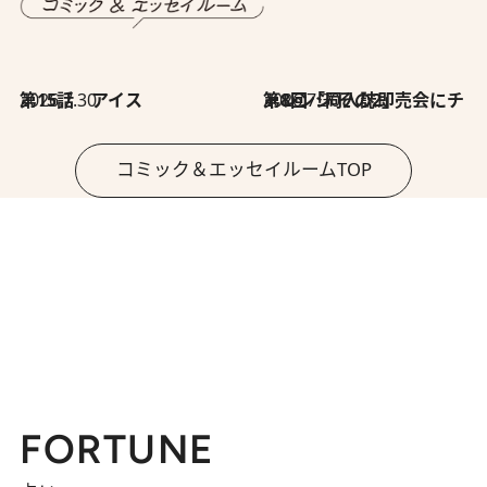
2026.7.30
第15話 アイス
2026.7.30
第8回「同人誌即売会にチャレンジ その2」
コミック＆エッセイルームTOP
FORTUNE