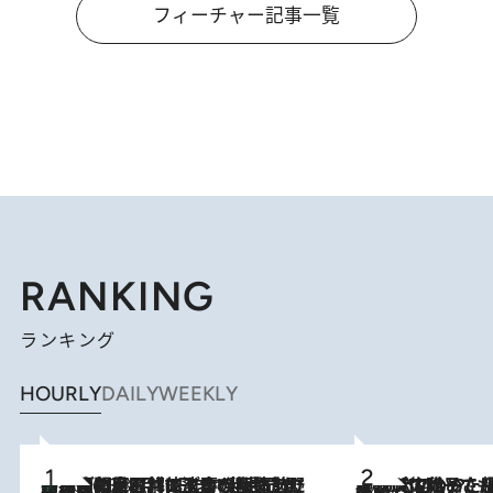
フィーチャー記事一覧
RANKING
ランキング
HOURLY
DAILY
WEEKLY
「最後に見られてよかった」上野動物園の東園パンダ舎が解体前に特別公開。8月16日まで延長されたパネル展と共に辿る“半世紀”のパンダ飼育《解体工事の図面あり》
2026.8.8
2026.8.5
【阿川佐和子さんの年とる力】なぜ70代で始めた趣味は“こんなに楽しい”のか？ ピアノ、俳句…スランプに陥っても続けられる“ある秘訣”とは