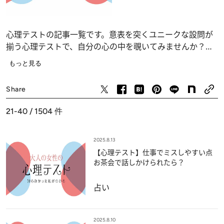
心理テストの記事一覧です。意表を突くユニークな設問が
揃う心理テストで、自分の心の中を覗いてみませんか？
恋愛、仕事、人間関係の深層心理……、自分でも気づかな
もっと見る
かったあなたの“本当の気持ち”が浮かび上がります。
占い
Share
21-40 / 1504
件
2025.8.13
【心理テスト】仕事でミスしやすい点
お茶会で話しかけられたら？
占い
2025.8.10