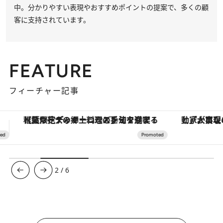
中。分かりやすい表現やおすすめポイントの提案で、多くの顧
客に支持されています。
FEATURE
フィーチャー記事
「大事なのは地域の意識を変えること」。ロレックス賞受賞の自然保護活動家が実現させたナイジェリアの自然環境の復活
ヴァシュロン・コンスタンタン
3
/
6