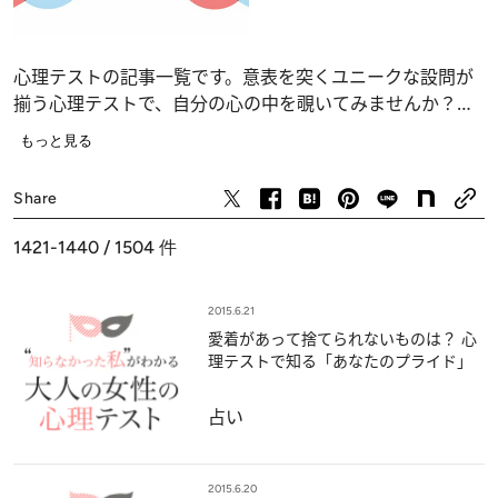
心理テストの記事一覧です。意表を突くユニークな設問が
揃う心理テストで、自分の心の中を覗いてみませんか？
恋愛、仕事、人間関係の深層心理……、自分でも気づかな
もっと見る
かったあなたの“本当の気持ち”が浮かび上がります。
占い
Share
1421-1440 / 1504
件
2015.6.21
愛着があって捨てられないものは？ 心
理テストで知る「あなたのプライド」
占い
2015.6.20