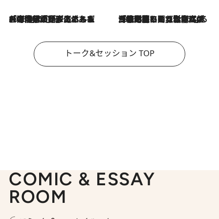
2026.8.3
「今後値上げがあるとすれば…」「リスクがあるのは今年の冬」エネルギー専門家が語る、ホルムズ海峡封鎖が家庭にもたらす“ある心配”
2026.8.3
「住宅建てられない…」「サーチャージ料の高値が続いている」ホルムズ海峡封鎖による影響はいつまで続く？《エネルギー専門家に聞く“どうなる日本の暮らし”》
トーク&セッション TOP
COMIC & ESSAY
ROOM