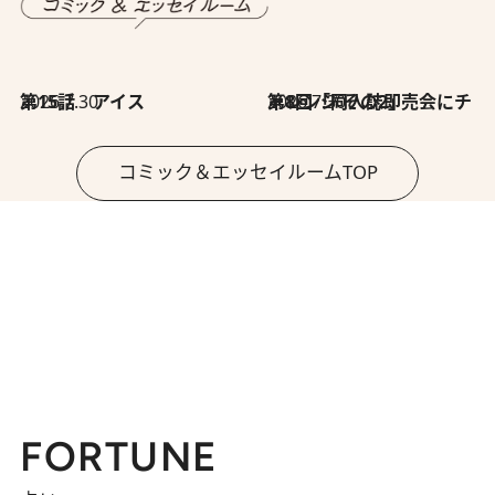
2026.7.30
第15話 アイス
2026.7.30
第8回「同人誌即売会にチャレンジ その2」
コミック＆エッセイルームTOP
FORTUNE