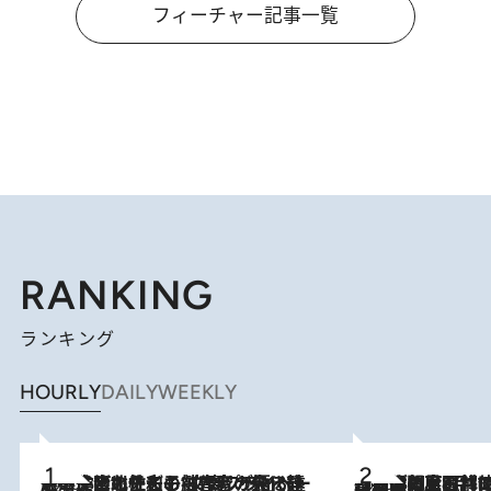
フィーチャー記事一覧
RANKING
ランキング
HOURLY
DAILY
WEEKLY
2026.8.3
《「文士の子ども被害者の会」発足！》阿川佐和子（72）が語る遠藤周作に北杜夫、劇作家・矢代静一の子どもたちの“文豪プライベート事件簿”
2026.8.8
「最後に見られてよかった」上野動物園の東園パンダ舎が解体前に特別公開。8月16日まで延長されたパネル展と共に辿る“半世紀”のパンダ飼育《解体工事の図面あり》