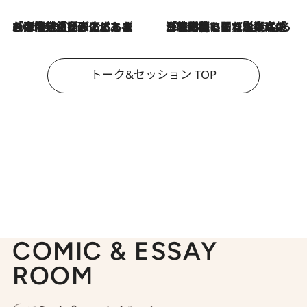
2026.8.3
「今後値上げがあるとすれば…」「リスクがあるのは今年の冬」エネルギー専門家が語る、ホルムズ海峡封鎖が家庭にもたらす“ある心配”
2026.8.3
「住宅建てられない…」「サーチャージ料の高値が続いている」ホルムズ海峡封鎖による影響はいつまで続く？《エネルギー専門家に聞く“どうなる日本の暮らし”》
トーク&セッション TOP
COMIC & ESSAY
ROOM