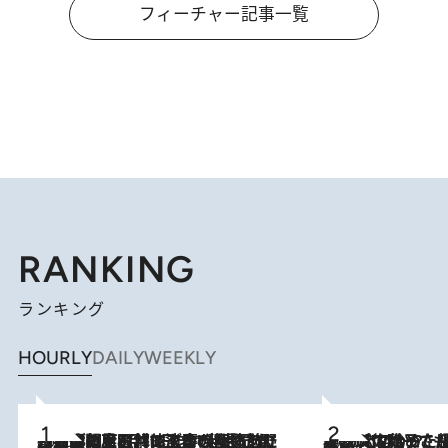
フィーチャー記事一覧
RANKING
ランキング
HOURLY
DAILY
WEEKLY
2026.8.8
「最後に見られてよかった」上野動物園の東園パンダ舎が解体前に特別公開。8月16日まで延長されたパネル展と共に辿る“半世紀”のパンダ飼育《解体工事の図面あり》
2026.8.5
【阿川佐和子さんの年とる力】なぜ70代で始めた趣味は“こんなに楽しい”のか？ ピアノ、俳句…スランプに陥っても続けられる“ある秘訣”とは