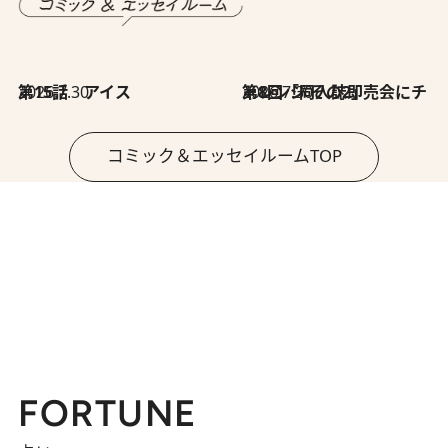
2026.7.30
第15話 アイス
2026.7.30
第8回「同人誌即売会にチャレンジ その2」
コミック＆エッセイルームTOP
FORTUNE