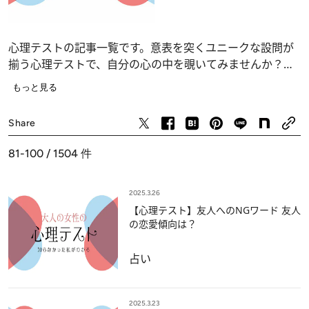
心理テストの記事一覧です。意表を突くユニークな設問が
揃う心理テストで、自分の心の中を覗いてみませんか？
恋愛、仕事、人間関係の深層心理……、自分でも気づかな
もっと見る
かったあなたの“本当の気持ち”が浮かび上がります。
占い
Share
81-100 / 1504
件
2025.3.26
【心理テスト】友人へのNGワード 友人
の恋愛傾向は？
占い
2025.3.23