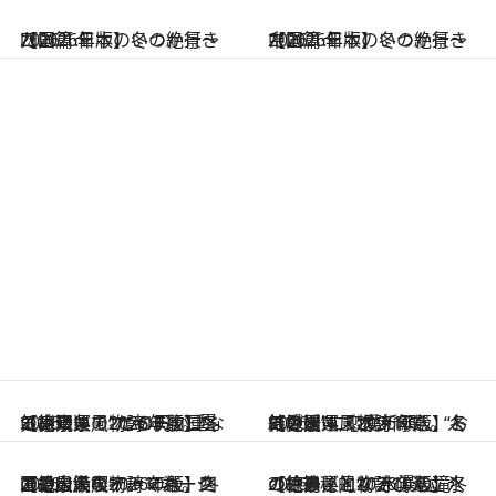
2026.1.1
【2026年版】いつか行きたい！ 日本の冬の絶景～四国篇～
2026.1.1
【2026年版】いつか行きたい！ 日本の冬の絶景～中国篇～
2026.1.1
【高知県・2026年版】冬の絶景・風物詩10選。蜃気楼現象で2つの円が重なる、幸運の“だるま夕日”
2026.1.1
【愛媛県・2026年版】冬の絶景・風物詩10選。人気の開運スポットで、“お結び玉”に恋愛祈願
2026.1.1
【香川県・2026年版】冬の絶景・風物詩10選。四国最大級のテーマパークで、広大なイルミネーションを満喫
2026.1.1
【徳島県・2026年版】冬の絶景・風物詩10選。氷の柱のごとくそびえ立つ、神秘的な“氷瀑の滝”