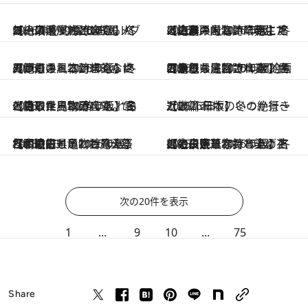
2026.1.1
【山口県・2026年版】冬の絶景・風物詩10選。パワースポットとしても人気！ 神秘的な“コバルトブルーの池”の雪化粧
2026.1.1
【広島県・2026年版】冬の絶景・風物詩10選。冷え込みの厳しい早朝にだけ、瀬戸内海沖に発生する海霧
2026.1.1
【岡山県・2026年版】冬の絶景・風物詩10選。いくつものミニかまくらに火が灯される幻想的な世界
2026.1.1
【島根県・2026年版】冬の絶景・風物詩10選。世界からも注目される“絵画のような庭園”の幻想的な雪景色
2026.1.1
【鳥取県・2026年版】冬の絶景・風物詩10選。雪化粧した鳥取砂丘で、“白と青の世界”に酔いしれる
2025.12.31
【2026年版】いつか行きたい！ 日本の冬の絶景～近畿篇～
2025.12.31
【和歌山県・2026年版】冬の絶景・風物詩10選。日本最古といわれる火祭り、滝にも竜にも見える松明の灯
2025.12.31
【奈良県・2026年版】冬の絶景・風物詩10選。古都の夜空を赤々と染め上げる、豪華な打ち上げ花火と山焼き
次の20件を表示
1
...
9
10
...
75
Share