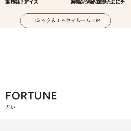
2026.7.30
第15話 アイス
2026.7.30
第8回「同人誌即売会にチャレンジ その2」
コミック＆エッセイルームTOP
FORTUNE
占い