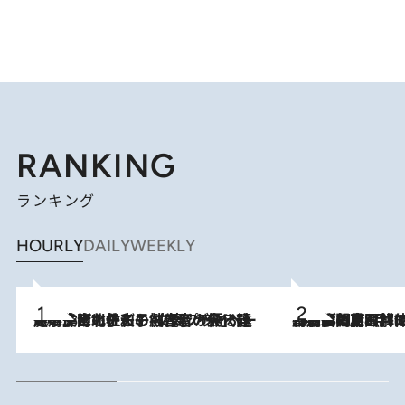
RANKING
ランキング
HOURLY
DAILY
WEEKLY
2026.8.3
《「文士の子ども被害者の会」発足！》阿川佐和子（72）が語る遠藤周作に北杜夫、劇作家・矢代静一の子どもたちの“文豪プライベート事件簿”
2026.8.8
「最後に見られてよかった」上野動物園の東園パンダ舎が解体前に特別公開。8月16日まで延長されたパネル展と共に辿る“半世紀”のパンダ飼育《解体工事の図面あり》