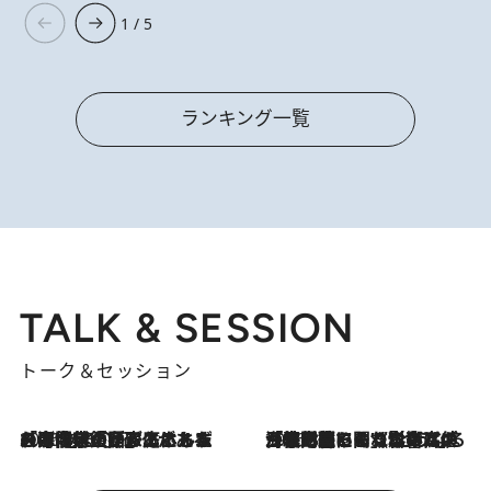
1 / 5
ランキング一覧
TALK & SESSION
トーク＆セッション
2026.8.3
「今後値上げがあるとすれば…」「リスクがあるのは今年の冬」エネルギー専門家が語る、ホルムズ海峡封鎖が家庭にもたらす“ある心配”
2026.8.3
「住宅建てられない…」「サーチャージ料の高値が続いている」ホルムズ海峡封鎖による影響はいつまで続く？《エネルギー専門家に聞く“どうなる日本の暮らし”》