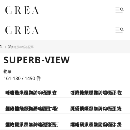
トップ
絶景の新着記事
SUPERB-VIEW
絶景
161-180 / 1490
件
2026.1.2
【宮崎県・2026年版】冬の絶景・風物詩10選。宮崎の冬の風物詩・大根やぐら、大迫力のライトアップも
2026.1.2
【大分県・2026年版】冬の絶景・風物詩10選。牧ノ戸峠の樹氷で埋め尽くされた銀世界
2026.1.2
【熊本県・2026年版】冬の絶景・風物詩10選。早朝に池からあがる霧と“安産の神”を祀る神社がつくる幻想的な世界
2026.1.2
【長崎県・2026年版】冬の絶景・風物詩10選。三大中華街ならではの風物詩「長崎ランタンフェスティバル」
2026.1.2
【佐賀県・2026年版】冬の絶景・風物詩9選。伊万里湾に浮かぶ48の島が、霧に包まれる神秘的な光景
2026.1.2
【福岡県・2026年版】冬の絶景・風物詩10選。日本新三大夜景と星空の共演は、まるで宝石箱のよう