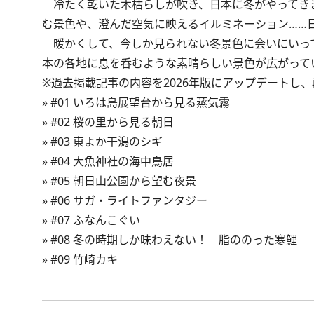
冷たく乾いた木枯らしが吹き、日本に冬がやってき
む景色や、澄んだ空気に映えるイルミネーション……
暖かくして、今しか見られない冬景色に会いにいっ
本の各地に息を呑むような素晴らしい景色が広がって
※過去掲載記事の内容を2026年版にアップデートし
»
#01 いろは島展望台から見る蒸気霧
»
#02 桜の里から見る朝日
»
#03 東よか干潟のシギ
»
#04 大魚神社の海中鳥居
»
#05 朝日山公園から望む夜景
»
#06 サガ・ライトファンタジー
»
#07 ふなんこぐい
»
#08 冬の時期しか味わえない！ 脂ののった寒鯉
»
#09 竹崎カキ