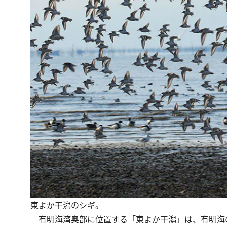
東よか干潟のシギ。
有明海湾奥部に位置する「東よか干潟」は、有明海