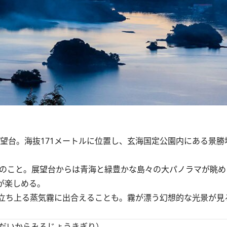
望台。海抜171メートルに位置し、玄海国定公園内にある景勝
のこと。展望台からは青海と緑豊かな島々の大パノラマが眺め
が楽しめる。
立ち上る蒸気霧に出合えることも。霧が漂う幻想的な光景が見
だいからみるじょうきぎり）