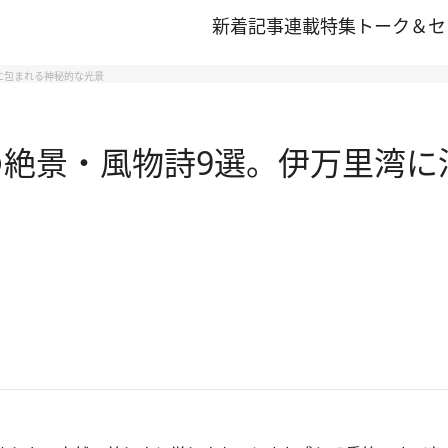
新着記事
連載
特集
トーク＆セ
霧に包まれる神秘的な光景
の絶景・風物詩9選。伊万里湾に