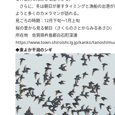
さらに、冬は朝日が差すタイミングと漁船の出港が
ようと多くのカメラマンが訪れる。
見ごろの時期：12月下旬～1月上旬
桜の里から見る朝日（さくらのさとからみるあさひ）
所在地 佐賀県杵島郡白石町深浦
https://www.town.shiroishi.lg.jp/kanko/tanoshimu
◆東よか干潟のシギ