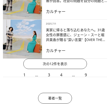
香が回答。社会の問題を自分の問題と
取り違える“危うさ”とは？【OVER THE
SUNのお悩み相談室】
カルチャー
2025.7.11
実家に帰ると落ち込むあなたへ。31歳
女性の罪悪感に、ジェーン・スーと堀
井美香が贈る‟深い言葉”【OVER THE
SUNのお悩み相談室】
カルチャー
次の12件を表示
1
...
3
4
...
9
著者一覧