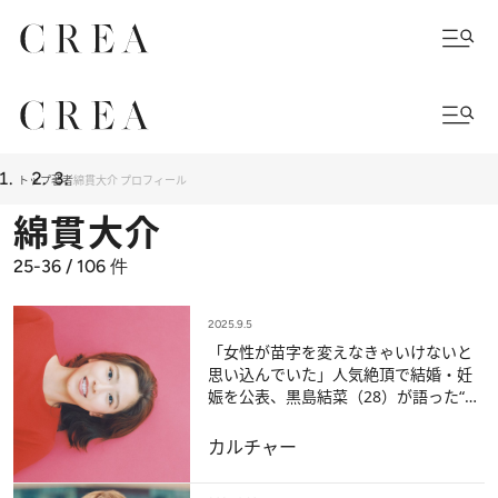
トップ
著者
綿貫大介 プロフィール
綿貫大介
25-36 / 106
件
2025.9.5
「女性が苗字を変えなきゃいけないと
思い込んでいた」人気絶頂で結婚・妊
娠を公表、黒島結菜（28）が語った“選
択の理由”
カルチャー