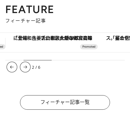
FEATURE
フィーチャー記事
「星のや富士」でデジタルデトックス。冨士信仰の歴史を辿り、心身を調える。
ヴァシュロン・コンスタンタン
3
/
6
フィーチャー記事一覧