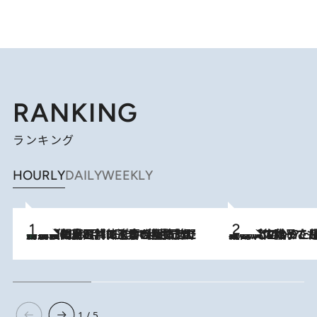
RANKING
ランキング
HOURLY
DAILY
WEEKLY
「最後に見られてよかった」上野動物園の東園パンダ舎が解体前に特別公開。8月16日まで延長されたパネル展と共に辿る“半世紀”のパンダ飼育《解体工事の図面あり》
2026.8.8
2026.8.5
【阿川佐和子さんの年とる力】なぜ70代で始めた趣味は“こんなに楽しい”のか？ ピアノ、俳句…スランプに陥っても続けられる“ある秘訣”とは
1 / 5