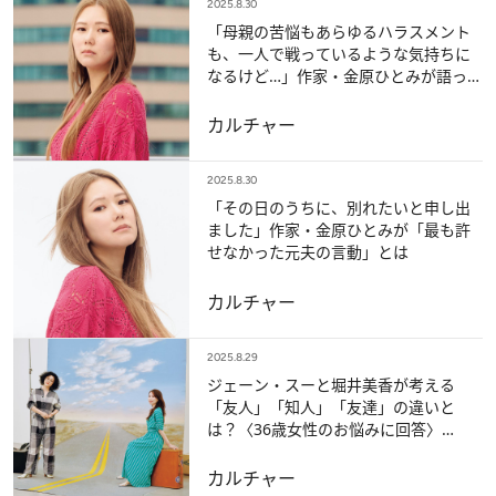
2025.8.30
「母親の苦悩もあらゆるハラスメント
も、一人で戦っているような気持ちに
なるけど…」作家・金原ひとみが語っ
た“苦しみとの向き合い方”
カルチャー
2025.8.30
「その日のうちに、別れたいと申し出
ました」作家・金原ひとみが「最も許
せなかった元夫の言動」とは
カルチャー
2025.8.29
ジェーン・スーと堀井美香が考える
「友人」「知人」「友達」の違いと
は？〈36歳女性のお悩みに回答〉
【OVER THE SUNのお悩み相談室】
カルチャー