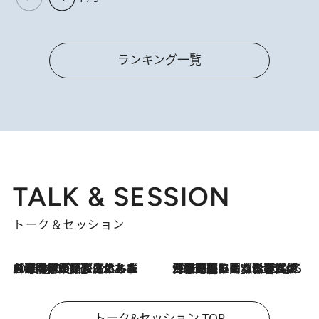
ランキング一覧
TALK & SESSION
トーク＆セッション
2026.8.3
「今後値上げがあるとすれば…」「リスクがあるのは今年の冬」エネルギー専門家が語る、ホルムズ海峡封鎖が家庭にもたらす“ある心配”
2026.8.3
「住宅建てられない…」「サーチャージ料の高値が続いている」ホルムズ海峡封鎖による影響はいつまで続く？《エネルギー専門家に聞く“どうなる日本の暮らし”》
トーク&セッション TOP