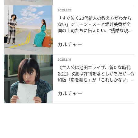
2025.8.22
「すぐ泣く20代新人の教え方がわから
ない」ジェーン・スーと堀井美香が全
国の上司たちに伝えたい、“残酷な現
実”とは？【OVER THE SUNのお悩み相
談室】
カルチャー
2025.8.19
《主人公は池田エライザ、新たな時代
設定》改変は評判を落としがちだが…令
和版『舟を編む』が「これしかない」
と思えた納得のワケ
カルチャー