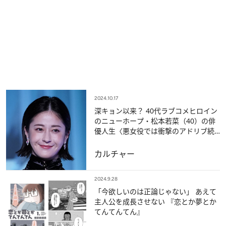
2024.10.17
深キョン以来？ 40代ラブコメヒロイン
のニューホープ・松本若菜（40）の俳
優人生〈悪女役では衝撃のアドリブ続
出〉
カルチャー
2024.9.28
「今欲しいのは正論じゃない」 あえて
主人公を成長させない 『恋とか夢とか
てんてんてん』