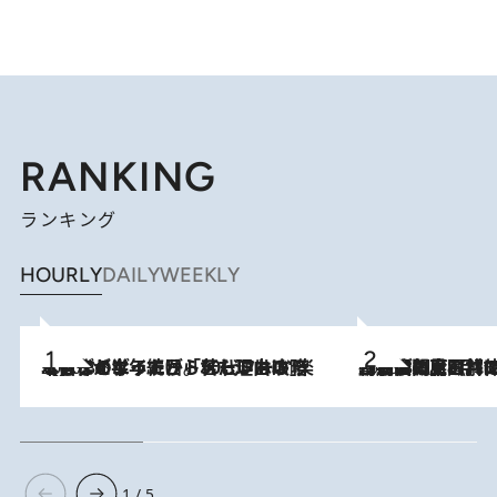
RANKING
ランキング
HOURLY
DAILY
WEEKLY
2026.8.3
【自作のダイエットノートは攻略本】ダイエットが「苦しいもの」ではなくなった日。50代フードライターが半年続けられた理由は“楽しむこと”
2026.8.8
「最後に見られてよかった」上野動物園の東園パンダ舎が解体前に特別公開。8月16日まで延長されたパネル展と共に辿る“半世紀”のパンダ飼育《解体工事の図面あり》
1 / 5