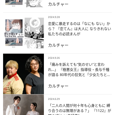
カルチャー
2024.9.28
恋愛に暴走するのは「なにも ない」か
ら？ 『恋てん』は大人に なりきれない
私たちの必読まんが
カルチャー
2024.9.26
「痛みを訴えても“気のせい”と言わ
れ…」 『極悪女王』指導役・長与千種
が語る 80年代の狂気と「少女たちとの
絆」
カルチャー
2024.6.29
「二人の人間が何十年も心身ともに 縛
り合うのは無理がある？」 『1122』が