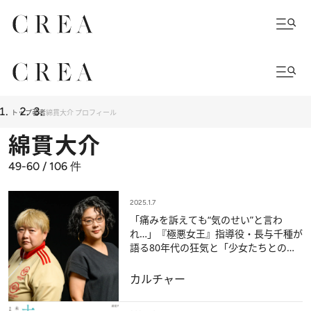
トップ
著者
綿貫大介 プロフィール
綿貫大介
49-60 / 106
件
2025.1.7
「痛みを訴えても“気のせい”と言わ
れ…」『極悪女王』指導役・長与千種が
語る80年代の狂気と「少女たちとの
絆」――2024年BEST記事
カルチャー