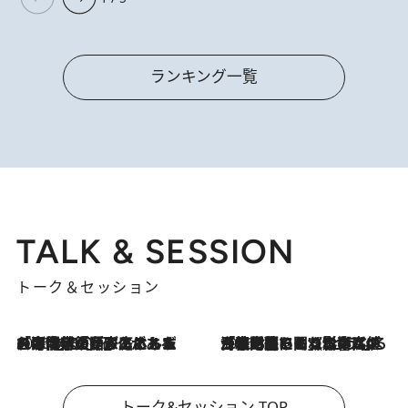
ランキング一覧
TALK & SESSION
トーク＆セッション
2026.8.3
「今後値上げがあるとすれば…」「リスクがあるのは今年の冬」エネルギー専門家が語る、ホルムズ海峡封鎖が家庭にもたらす“ある心配”
2026.8.3
「住宅建てられない…」「サーチャージ料の高値が続いている」ホルムズ海峡封鎖による影響はいつまで続く？《エネルギー専門家に聞く“どうなる日本の暮らし”》
トーク&セッション TOP