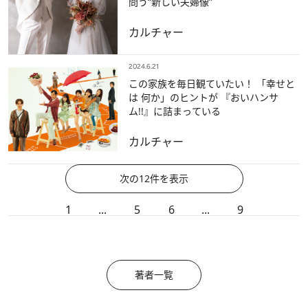
問う“新しい夫婦像”
カルチャー
2024.6.21
この家族を毎日観ていたい！ 「幸せと
は 何か」のヒントが 『おいハンサ
ム!!』に詰まっている
カルチャー
次の12件を表示
1
...
5
6
...
9
著者一覧