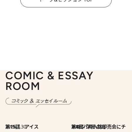
COMIC & ESSAY
ROOM
2026.7.30
第15話 アイス
2026.7.30
第8回「同人誌即売会にチャレンジ その2」