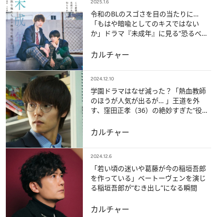
2025.1.6
令和のBLのスゴさを目の当たりに…
「もはや暗喩としてのキスではない
か」ドラマ『未成年』に見る“恐るべき
アップデート”とは《本日最終回》
カルチャー
2024.12.10
学園ドラマはなぜ減った？「熱血教師
のほうが人気が出るが… 」王道を外
す、窪田正孝（36）の絶妙すぎた“役作
り”《『宙わたる教室』最終回》
カルチャー
2024.12.6
「若い頃の迷いや葛藤が今の稲垣吾郎
を作っている」ベートーヴェンを演じ
る稲垣吾郎が“むき出し”になる瞬間
カルチャー