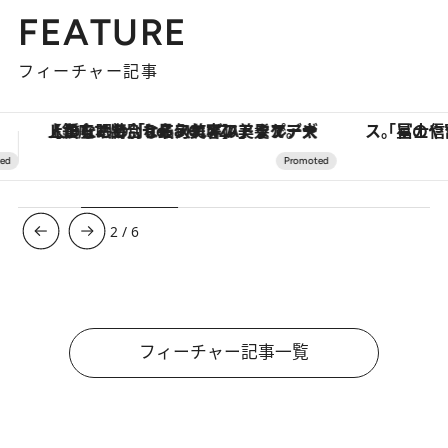
FEATURE
フィーチャー記事
「星のや富士」でデジタルデトックス。冨士信仰の歴史を辿り、心身を調える。
ヴァシュロン・コンスタンタン
3
/
6
フィーチャー記事一覧