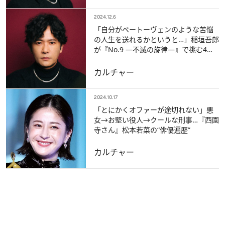
2024.12.6
「自分がベートーヴェンのような苦悩
の人生を送れるかというと…」稲垣吾郎
が『No.9 ―不滅の旋律―』で挑む4度
目の“楽聖”
カルチャー
2024.10.17
「とにかくオファーが途切れない」悪
女→お堅い役人→クールな刑事…『西園
寺さん』松本若菜の“俳優遍歴”
カルチャー