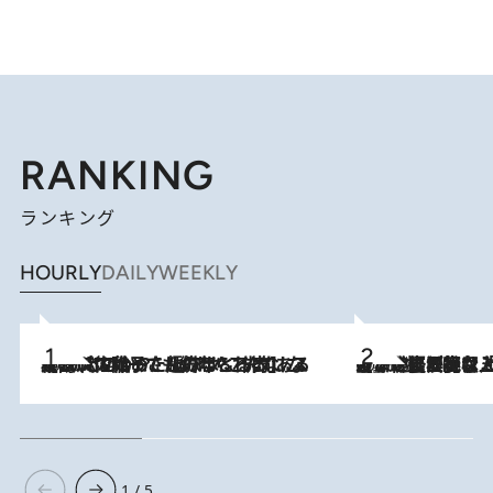
RANKING
ランキング
HOURLY
DAILY
WEEKLY
2026.8.5
【阿川佐和子さんの年とる力】なぜ70代で始めた趣味は“こんなに楽しい”のか？ ピアノ、俳句…スランプに陥っても続けられる“ある秘訣”とは
2026.8.5
【なぜ吉沢亮は「気配を消せる」のか？】興行収入208億の『国宝』を経て挑むミュージカル『ディア・エヴァン・ハンセン』。トップ俳優が舞台上でさらけ出した“孤独”とは
1 / 5