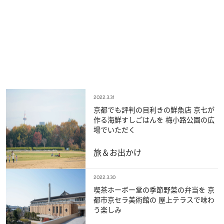
2022.3.31
京都でも評判の目利きの鮮魚店 京七が
作る海鮮すしごはんを 梅小路公園の広
場でいただく
旅＆お出かけ
2022.3.30
喫茶ホーボー堂の季節野菜の弁当を 京
都市京セラ美術館の 屋上テラスで味わ
う楽しみ