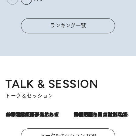
ランキング一覧
TALK & SESSION
トーク＆セッション
2026.8.3
「今後値上げがあるとすれば…」「リスクがあるのは今年の冬」エネルギー専門家が語る、ホルムズ海峡封鎖が家庭にもたらす“ある心配”
2026.8.3
「住宅建てられない…」「サーチャージ料の高値が続いている」ホルムズ海峡封鎖による影響はいつまで続く？《エネルギー専門家に聞く“どうなる日本の暮らし”》
トーク&セッション TOP