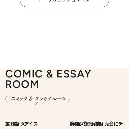
COMIC & ESSAY
ROOM
2026.7.30
第15話 アイス
2026.7.30
第8回「同人誌即売会にチャレンジ その2」