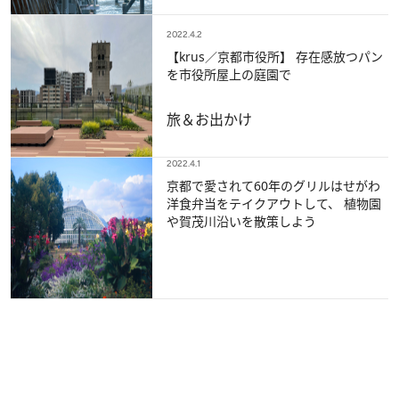
2022.4.2
【krus／京都市役所】 存在感放つパン
を市役所屋上の庭園で
旅＆お出かけ
2022.4.1
京都で愛されて60年のグリルはせがわ
洋食弁当をテイクアウトして、 植物園
や賀茂川沿いを散策しよう