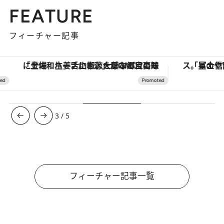
FEATURE
フィーチャー記事
「土佐和ハーブかき氷」がOMO7高知に登場！生姜、山椒、大葉など目にも舌にも涼を呼ぶ郷土の味
3
/
5
フィーチャー記事一覧