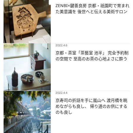
ZENBI×鍵善良房 京都・祇園町で育まれ
た美意識を 後世へと伝える美術サロン
2022.4.6
京都・茶室「茶藝室 池半」 完全予約制
の空間で 至高のお茶の心地よさに酔う
2022.4.4
京寿司の折詰を手に嵐山へ 渡月橋を眺
めながらも良し、 帰り道のお供にする
のも良し