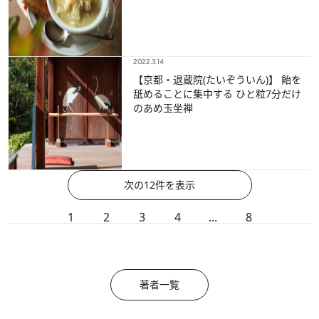
2022.3.14
【京都・退蔵院(たいぞういん)】 飴を
舐めることに集中する ひと粒7分だけ
のあめ玉坐禅
次の12件を表示
1
2
3
4
...
8
著者一覧