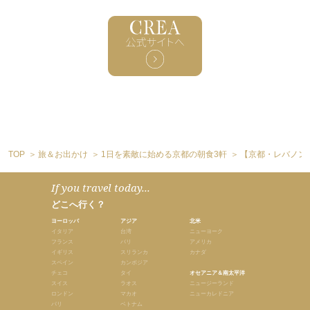
TOP
旅＆お出かけ
1日を素敵に始める京都の朝食3軒
【京都・レバノン
If you travel today...
どこへ行く？
ヨーロッパ
アジア
北米
イタリア
台湾
ニューヨーク
フランス
バリ
アメリカ
イギリス
スリランカ
カナダ
スペイン
カンボジア
チェコ
タイ
オセアニア＆南太平洋
スイス
ラオス
ニュージーランド
ロンドン
マカオ
ニューカレドニア
パリ
ベトナム