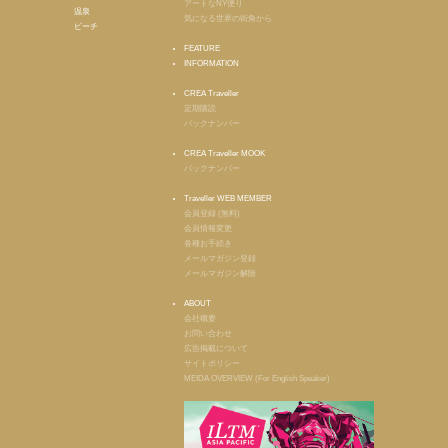
アートなNY便り
温泉
気になる世界の街角から
ビーチ
FEATURE
INFORMATION
CREA Traveller
定期購読
バックナンバー
CREA Traveller MOOK
バックナンバー
Traveller WEB MEMBER
会員登録 (無料)
会員情報変更
各種お手続き
メールマガジン登録
メールマガジン解除
ABOUT
会社概要
お問い合わせ
広告掲載について
サイトポリシー
MEIDA OVERVIEW (For English Speaker)