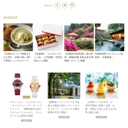
Share it
Related
【京都のカフェで朝食を】
【京都府】「ビスキュイサ
【京都府 2022年版】 春の絶
47都道府県 ひとりにいい温
心も潤う、鉄板で焼く BLT
ンド缶」 入手困難！ 特別な
景・風物詩6選 名刹を彩る関
泉宿 ～京都府篇～
や野菜たっぷりのスープ
味わいに感動
西随一のつつじ庭園
ヴァシュロン・コンスタンタン
【夏限定ディナーコース】旬を
「土佐和ハーブかき氷」が
「オーヴァーシーズ・オートマ
迎える稚鮎や花ズッキーニなど
OMO7高知に登場！生姜、山
ティック」。旅愛好家のお気に
をイタリア・トスカーナの郷土
椒、大葉など目にも舌にも涼を
入りコレクションから、ジェン
料理の手法で満喫！
呼ぶ郷土の味
ダーレスな新作が登場