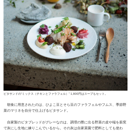
ピタサンドの“ミックス（チキンとファラフェル）” 1,800円はスープもセット。
朝食に用意されたのは、ひよこ豆とそら豆のファラフェルやフムス、季節野
菜のマリネを自分で仕上げるピタサンド。
自家製のピタブレッドがグレーなのは、調理の際に出る野菜の皮や端を薪窯
で灰にし生地に練りこんでいるから。その灰は自家菜園で肥料としても使わ