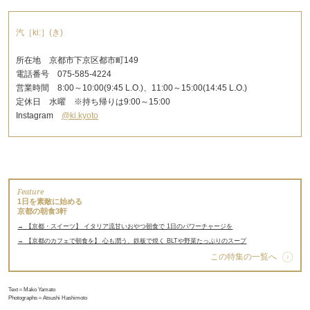
汽［ki:］(き)
所在地 京都市下京区都市町149
電話番号 075-585-4224
営業時間 8:00～10:00(9:45 L.O.)、11:00～15:00(14:45 L.O.)
定休日 水曜 ※持ち帰りは9:00～15:00
Instagram
@ki.kyoto
Feature
1日を素敵に始める
京都の朝食3軒
→ 【京都・スイーツ】 イタリア流甘いおやつ朝食で 1日のパワーチャージを
→ 【京都のカフェで朝食を】 心も潤う、鉄板で焼く BLTや野菜たっぷりのスープ
この特集の一覧へ
Text＝Mako Yamato
Photographs＝Atsushi Hashimoto