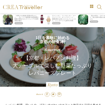
「大事なのは地域の意識を変えるこ
ヴァシュロン・コンスタンタン「オー
「星のや富士」でデジ
と」。ロレックス賞受賞の自然保護活
ヴァーシーズ・オートマティック」。
ス。冨士信仰の歴史を
動家が実現させたナイジェリアの自然
旅愛好家のお気に入りコレクションか
える。
環境の復活
ら、ジェンダーレスな新作が登場
1日を素敵に始める
京都の朝食3軒
Gourmet
【京都・レバノン料理】
大テーブルで楽しむ野菜たっぷり
レバニーズプレート
Kyoto
Share it
レバノン料理、甘いもの、ブランチづかいのカフェと地元でも注目を集める