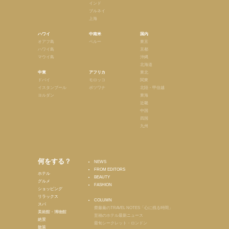
インド
ブルネイ
上海
ハワイ
中南米
国内
オアフ島
ペルー
東京
ハワイ島
京都
マウイ島
沖縄
北海道
中東
アフリカ
東北
ドバイ
モロッコ
関東
イスタンブール
ボツワナ
北陸・甲信越
ヨルダン
東海
近畿
中国
四国
九州
何をする？
NEWS
FROM EDITORS
ホテル
BEAUTY
グルメ
FASHION
ショッピング
リラックス
COLUMN
スパ
齋藤薫のTRAVEL NOTES「心に残る時間」
美術館・博物館
至福のホテル最新ニュース
絶景
最旬シークレット・ロンドン
散策