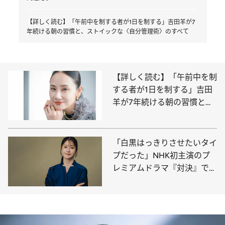
【詳しく読む】「午前中を制する者が1日を制する」吉田羊が7
年続ける朝の習慣と、ストイックな〈自分管理術〉のすべて
【詳しく読む】「午前中を制
する者が1日を制する」吉田
羊が7年続ける朝の習慣と、
ストイックな〈自分管理術〉
のすべて
「白黒はっきりさせたいタイ
プだった」NHK初主演のプ
レミアムドラマ『対決』で新
聞記者役を演じた松本若菜に
起こった変化