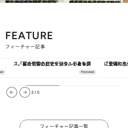
2024.5.11
平安貴族の次はイケメン役！ 吉田羊が挑む舞台ハムレット「かっこよすぎ」という予想外の“ダメ出し”も
カルチャー
2024.5.11
「手遅れと言われても自信があった」『光る君へ』も注目の吉田羊が“下積み時代“から切り拓いた役者道
カルチャー
FEATURE
フィーチャー記事
「土佐和ハーブかき氷」がOMO7高知に登場！生姜、山椒、大葉など目にも舌にも涼を呼ぶ郷土の味
【銀座で出合う最旬美容】美髪ケアや上質な眠
3
/
5
フィーチャー記事一覧