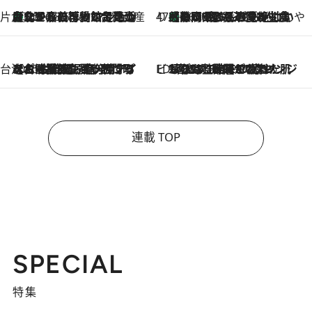
片倉真理のときめく台湾土産
台北からちょっと足を延ばして嘉義へ！ マジョリカタイルの博物館で見つけたレトロ可愛い台湾土産
2026.8.5
47都道府県の手みやげ ひんやりスイーツで夏を満喫
【静岡県】この夏絶対食べたい 冷やしておいしいおやつ3選 お茶香る生食感のふるふるゼリー
2026.8.5
台湾ぶらぶら食べ歩き
2026.8.4
【台湾夏旅】買い物するなら“台湾の原宿”西門町へ！ お土産も自分用アイテムも揃うショッピングスポット8選
ビューティいいもの集め EDITORS' BEST
2026.8.3
“落とす”時間が“癒やし”に。THREEのクレンジングは、酷暑で疲れた肌も心も整えてくれる！
連載 TOP
SPECIAL
特集