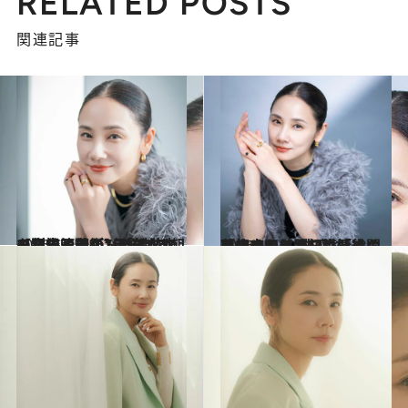
RELATED POSTS
関連記事
2026.5.1
【詳しく読む】「午前中を制する者が1日を制する」吉田羊が7年続ける朝の習慣と、ストイックな〈自分管理術〉のすべて
カルチャー
2026.5.1
【初めから読む】「さらけ出すのは“快感”だった」吉田羊が初の悪役『リチャード三世』で開花させた〈黒い感情〉の正体
カルチャー