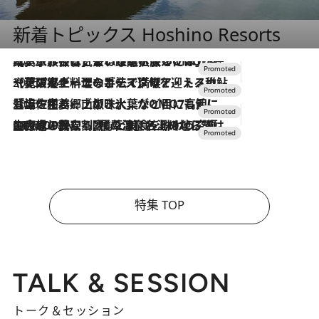
新着トピックス Hoshino Resorts
2026.7.31
【ホテル帰省】という選択肢をOMOが提案。家族とほどよい距離を保つには「昼は実家、夜は気兼ねなくホテルで！」
2026.7.24
【夏限定ディナーコース】旬を迎える稚鮎や花ズッキーニなどをイタリア・トスカーナの郷土料理の手法で満喫！
2026.7.17
「土佐和ハーブかき氷」がOMO7高知に登場！生姜、山椒、大葉など目にも舌にも涼を呼ぶ郷土の味
2026.7.10
NEW OPEN！【界 草津】名湯の地に誕生。趣の異なる2種の温泉と上州ならではの会席・蕎麦割烹など美食を味わう究極の癒やし旅
特集 TOP
TALK & SESSION
トーク＆セッション