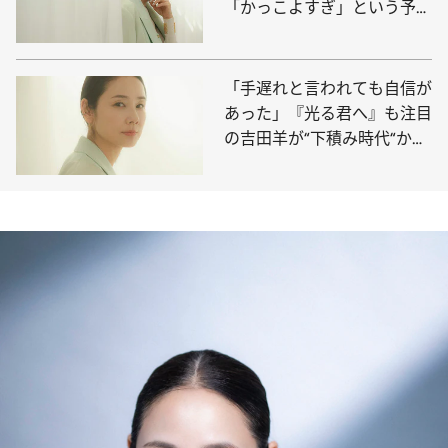
「かっこよすぎ」という予想
外の“ダメ出し”も
「手遅れと言われても自信が
あった」『光る君へ』も注目
の吉田羊が“下積み時代“から
切り拓いた役者道