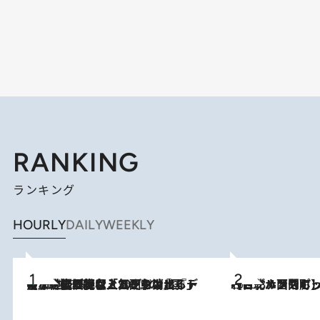
RANKING
ランキング
HOURLY
DAILY
WEEKLY
【なぜ吉沢亮は「気配を消せる」のか？】興行収入208億の『国宝』を経て挑むミュージカル『ディア・エヴァン・ハンセン』。トップ俳優が舞台上でさらけ出した“孤独”とは
2026.8.5
2026.8.4
【台北・西門町】台湾旅行で行くべきグルメスポット7選《濃厚ルーローハンやもっちり粽、サクふわドーナツも》