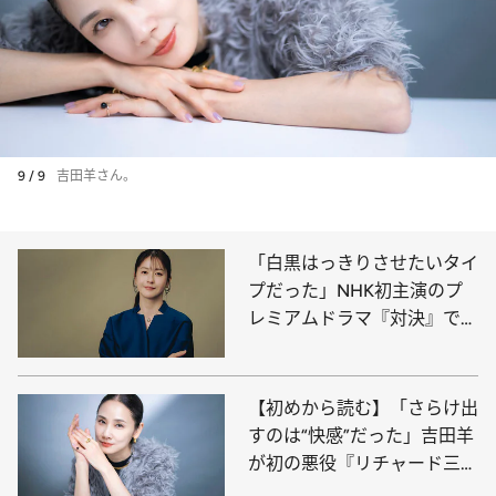
9 / 9
吉田羊さん。
「白黒はっきりさせたいタイ
プだった」NHK初主演のプ
レミアムドラマ『対決』で新
聞記者役を演じた松本若菜に
起こった変化
【初めから読む】「さらけ出
すのは“快感”だった」吉田羊
が初の悪役『リチャード三
世』で開花させた〈黒い感