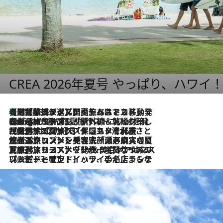
CREA 2026年夏号 やっぱり、ハワイ
【厳選旅コスメ】国内をあちこち移動する河井菜摘が選んだ夏旅ベストコスメ発表！「リラックスアイテムはマスト」【Mサイズジップ】
2026.8.5
2026.8.4
【厳選旅コスメ】「紫外線＆乾燥対策しながらメイク感も！」ヘア＆メイクGeorgeが選んだ夏旅ベストコスメを発表！【Mサイズジップ】
2026.8.3
【厳選旅コスメ】「保湿もタイパ重視！」“サウナ好き”タレント清水みさとが愛用する夏旅ベストコスメを発表！【Mサイズジップ】
2026.8.2
【厳選旅コスメ】美容家・瀬戸麻実の夏旅ベストコスメを発表！「ストレスなく使えるクレンジング＆洗顔は必須」【Mサイズジップ】
2026.8.1
【厳選旅コスメ】「UV＆美白ケアはマスト！」フリーアナウンサー宇賀なつみの夏旅ベストコスメを発表！【Mサイズジップ】
2026.7.23
【リピート確定！】ハワイの名店ランチプレートとサンドイッチ、手が止まらない人気ドーナツ