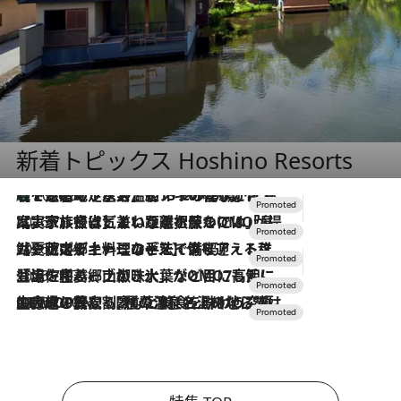
新着トピックス Hoshino Resorts
【トンボの足水浴】ヒノキの香りに包まれて涼感マックス！約13℃の湧水かけ流しを避暑地「星野温泉 トンボの湯」で体験
2026.8.7
2026.7.31
【ホテル帰省】という選択肢をOMOが提案。家族とほどよい距離を保つには「昼は実家、夜は気兼ねなくホテルで！」
2026.7.24
【夏限定ディナーコース】旬を迎える稚鮎や花ズッキーニなどをイタリア・トスカーナの郷土料理の手法で満喫！
2026.7.17
「土佐和ハーブかき氷」がOMO7高知に登場！生姜、山椒、大葉など目にも舌にも涼を呼ぶ郷土の味
2026.7.10
NEW OPEN！【界 草津】名湯の地に誕生。趣の異なる2種の温泉と上州ならではの会席・蕎麦割烹など美食を味わう究極の癒やし旅