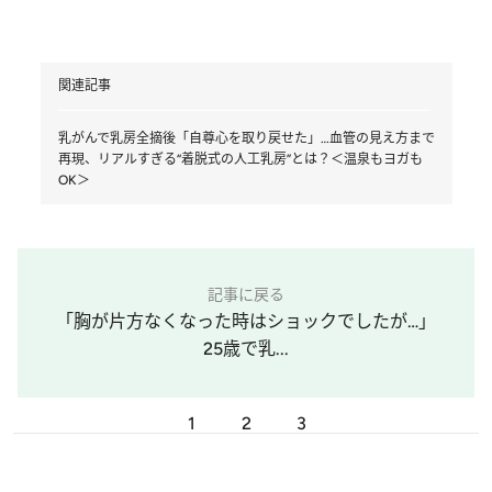
関連記事
乳がんで乳房全摘後「自尊心を取り戻せた」…血管の見え方まで
再現、リアルすぎる“着脱式の人工乳房”とは？＜温泉もヨガも
OK＞
記事に戻る
「胸が片方なくなった時はショックでしたが…」
25歳で乳...
1
2
3