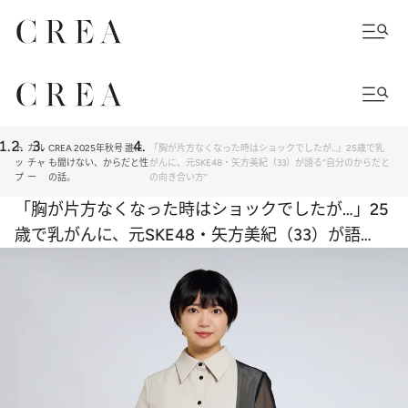
ト
カル
CREA 2025年秋号 誰に
「胸が片方なくなった時はショックでしたが…」25歳で乳
ッ
チャ
も聞けない、からだと性
がんに、元SKE48・矢方美紀（33）が語る“自分のからだと
プ
ー
の話。
の向き合い方”
「胸が片方なくなった時はショックでしたが…」25
歳で乳がんに、元SKE48・矢方美紀（33）が語
る“自分のからだとの向き合い方”