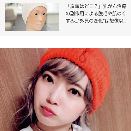
「眉頭はどこ？」乳がん治療
の副作用による脱毛や肌のく
すみ…“外見の変化”は想像以
上の苦痛が。悩みに寄り添う
《資生堂のメイクアップレッ
スン》