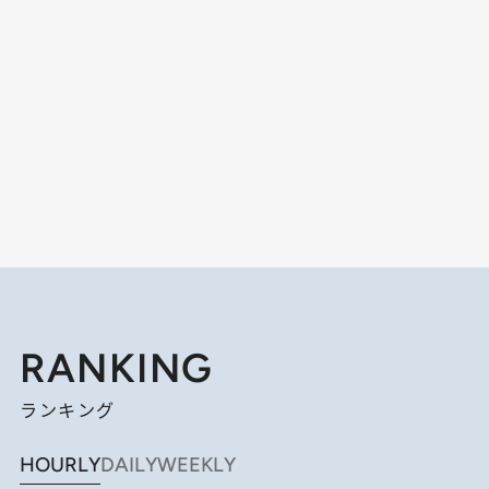
RANKING
ランキング
HOURLY
DAILY
WEEKLY