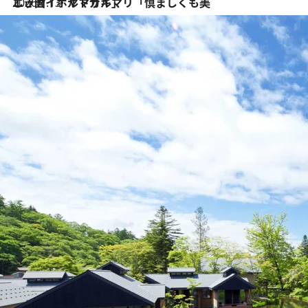
2026.7.13
エッセイ・ヤマザキマリ「慎ましくも美しき国 ポルトガル」