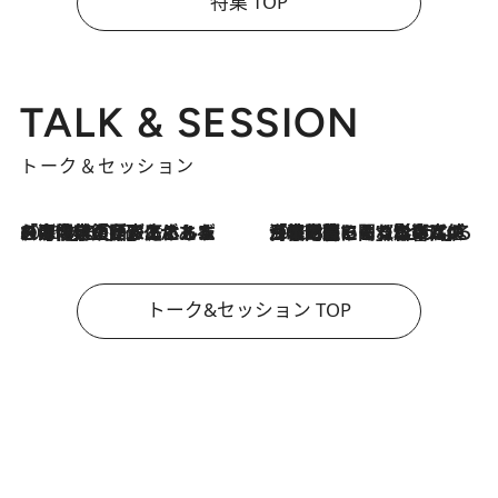
特集 TOP
TALK & SESSION
トーク＆セッション
2026.8.3
「今後値上げがあるとすれば…」「リスクがあるのは今年の冬」エネルギー専門家が語る、ホルムズ海峡封鎖が家庭にもたらす“ある心配”
2026.8.3
「住宅建てられない…」「サーチャージ料の高値が続いている」ホルムズ海峡封鎖による影響はいつまで続く？《エネルギー専門家に聞く“どうなる日本の暮らし”》
トーク&セッション TOP