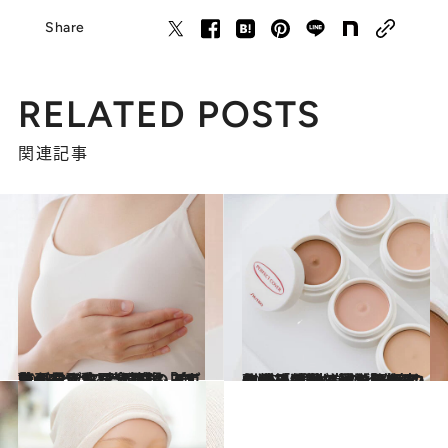
Share
RELATED POSTS
関連記事
2025.10.18
乳がんで乳房全摘後「自尊心を取り戻せた」…血管の見え方まで再現、リアルすぎる“着脱式の人工乳房”とは？＜温泉もヨガもOK＞
ライフスタイル
2025.10.21
〈戦後のやけど跡のケアから、“乳がんなど治療の副作用による見た目の変化”へ〉資生堂の「メイクを通じたケア」が画期的。「外見の悩みを抱えながら通勤、通学する人も」
ライフスタイル