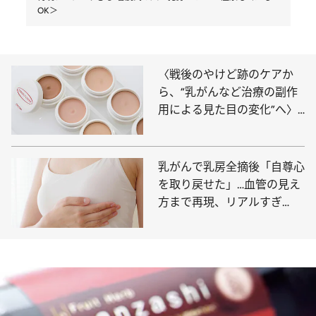
OK＞
〈戦後のやけど跡のケアか
ら、“乳がんなど治療の副作
用による見た目の変化”へ〉
資生堂の「メイクを通じたケ
ア」が画期的。「外見の悩み
を抱えながら通勤、通学する
乳がんで乳房全摘後「自尊心
人も」
を取り戻せた」…血管の見え
方まで再現、リアルすぎ
る“着脱式の人工乳房”とは？
＜温泉もヨガもOK＞