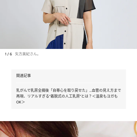
1 / 6
矢方美紀さん。
関連記事
乳がんで乳房全摘後「自尊心を取り戻せた」…血管の見え方まで
再現、リアルすぎる“着脱式の人工乳房”とは？＜温泉もヨガも
OK＞