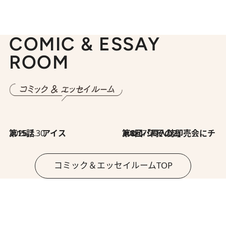
COMIC & ESSAY
ROOM
2026.7.30
第15話 アイス
2026.7.30
第8回「同人誌即売会にチャレンジ その2」
コミック＆エッセイルームTOP