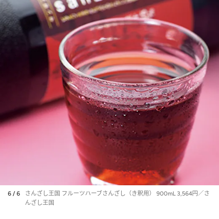
6 / 6
さんざし王国 フルーツハーブさんざし（き釈用） 900mL 3,564円／さ
んざし王国