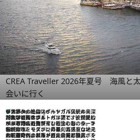
CREA Traveller 2026年夏号
会いに行く
リスボンの絶品スイーツ「パステル・デ・ナタ」とは？ポルトガル伝統の奥深い世界へ
40 Minutes Ago
2026.7.27
「私の祖国はポルトガル語です」国民的詩人フェルナンド・ペソアと、彼が愛した文学の街を歩く
2026.7.26
ポルトガル近海が育む極上の海の幸。キリリと冷えた白ワインと愉しむ、シーフード専門店の贅沢
2026.7.22
伝統の味をモダンに昇華。高感度な地元客が集う、リスボンの最旬ガストロノミー
2026.7.21
大航海時代の栄華から、震災、独裁、そして革命へ。ポルトガル・首都リスボンの石畳に刻まれた「歴史の光と影」