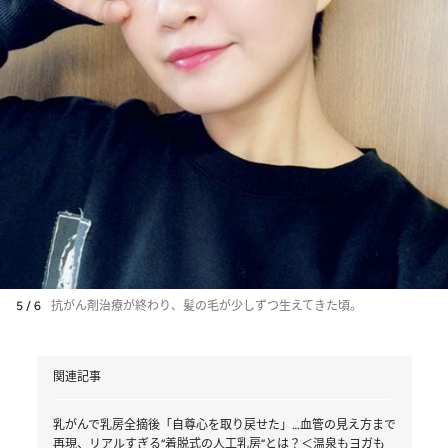
5 / 6
抗がん剤治療が終わり、髪の毛が少しずつ生えてきた頃。
関連記事
乳がんで乳房全摘後「自尊心を取り戻せた」…血管の見え方まで
再現、リアルすぎる“着脱式の人工乳房”とは？＜温泉もヨガも