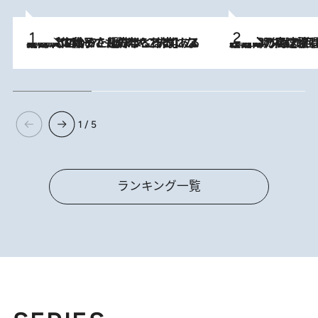
2026.8.5
【阿川佐和子さんの年とる力】なぜ70代で始めた趣味は“こんなに楽しい”のか？ ピアノ、俳句…スランプに陥っても続けられる“ある秘訣”とは
2026.8.7
「湘南乃風に憧れて」観客大盛上がりの“タオル回し”に、ラッパー顔負けの高速歌唱まで…さだまさし（74）のアグレッシブすぎる現在地
1 / 5
ランキング一覧