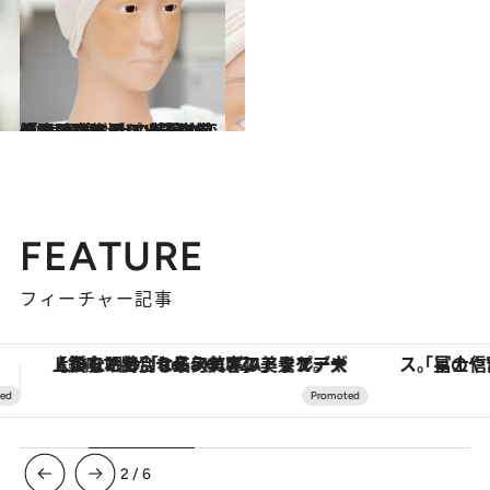
2025.10.21
「眉頭はどこ？」乳がん治療の副作用による脱毛や肌のくすみ…“外見の変化”は想像以上の苦痛が。悩みに寄り添う《資生堂のメイクアップレッスン》
ライフスタイル
FEATURE
フィーチャー記事
「星のや富士」でデジタルデトックス。冨士信仰の歴史を辿り、心身を調える。
【夏限定ディナーコース】旬を迎
3
/
6