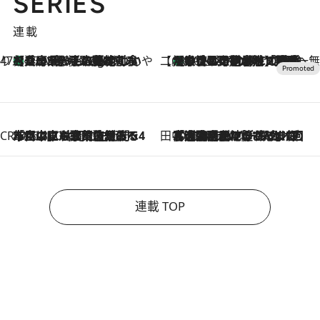
SERIES
連載
47都道府県の手みやげ ひんやりスイーツで夏を満喫
【兵庫県】この夏絶対食べたい 冷やしておいしいおやつ3選 淡路島の恵みをジェラートに集約
57 Minutes Ago
【CREA×星野リゾート】唯一無二。癒しと発見が待つ場所へ
【トンボの足水浴】ヒノキの香りに包まれて涼感マックス！約13℃の湧水かけ流しを避暑地「星野温泉 トンボの湯」で体験
2026.8.7
CREA'S CHOICE
2026.8.7
「立川にも歌舞伎があるんだよ」 片岡仁左衛門・市川中車ら豪華座組みで4年目の立川立飛歌舞伎へ
田中稲の勝手に再ブーム
2026.8.7
「湘南乃風に憧れて」観客大盛上がりの“タオル回し”に、ラッパー顔負けの高速歌唱まで…さだまさし（74）のアグレッシブすぎる現在地
連載 TOP