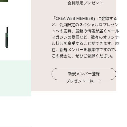
会員限定プレゼント
2 / 9
シグネチャーの一つ「GENTLE 
「CREA WEB MEMBER」に登録する
と、会員限定のスペシャルなプレゼン
トへの応募、最新の情報が届くメール
マガジンの受信など、数々のオリジナ
ル特典を享受することができます。現
在、新規メンバーを募集中ですので、
この機会に、ぜひご登録ください。
新規メンバー登録
プレゼント一覧