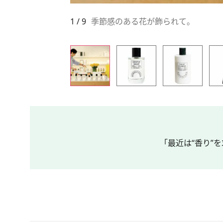
1 / 9
季節感のある花が飾られて。
「最近は“香り”