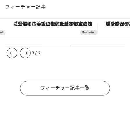
フィーチャー記事
「土佐和ハーブかき氷」がOMO7高知に登場！生姜、山椒、大葉など目にも舌にも涼を呼ぶ郷土の味
ヴァシュロン・コンスタンタン
3
/
6
フィーチャー記事一覧