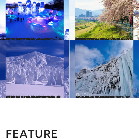
2024.12.28
【画像】いつか行きたい！ 日本の冬の絶景 ～北海道・東北篇～
旅＆お出かけ
2024.4.27
【画像】いつか行きたい！ 日本の春の絶景 ～北海道・東北篇～（2024年版）
旅＆お出かけ
2024.12.28
【宮城県・2025年版】冬の絶景・風物詩10選。世界的にも珍しい、圧巻の「樹氷」の造形美
旅＆お出かけ
2024.12.28
【山形県・2025年版】冬の絶景・風物詩10選。厳しい冬の自然が生み出す、氷の芸術空間
旅＆お出かけ
FEATURE