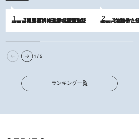
2026.8.8
「最後に見られてよかった」上野動物園の東園パンダ舎が解体前に特別公開。8月16日まで延長されたパネル展と共に辿る“半世紀”のパンダ飼育《解体工事の図面あり》
2026.8.5
【阿川佐和子さんの年とる力】なぜ70代で始めた趣味は“こんなに楽しい”のか？ ピアノ、俳句…スランプに陥っても続けられる“ある秘訣”とは
1 / 5
ランキング一覧