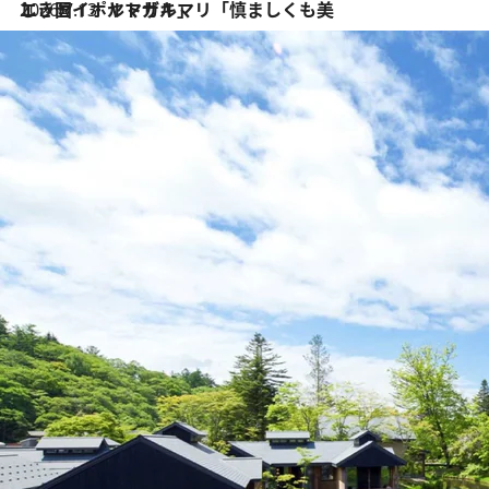
2026.7.13
エッセイ・ヤマザキマリ「慎ましくも美しき国 ポルトガル」