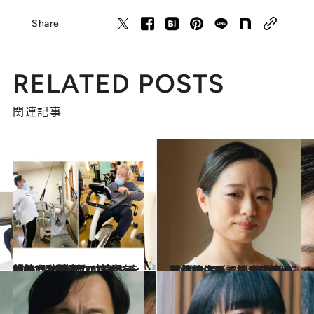
Share
RELATED POSTS
関連記事
2024.11.10
【続きを読む】100歳を超えても健康でい続ける秘訣は？ 98歳で筋トレを始めた父が頑なに守る一つの“習慣”
ライフスタイル
2024.8.24
記憶を失っても、感情は残り続ける。脳科学者・恩蔵絢子が認知症の母から 教えてもらった“自分らしさ”とは
ファッション