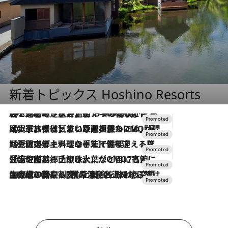
新着トピックス Hoshino Resorts
2026.8.7
【トンボの足水浴】ヒノキの香りに包まれて涼感マックス！約13℃の湧水かけ流しを避暑地「星野温泉 トンボの湯」で体験
2026.7.31
【ホテル帰省】という選択肢をOMOが提案。家族とほどよい距離を保つには「昼は実家、夜は気兼ねなくホテルで！」
2026.7.24
【夏限定ディナーコース】旬を迎える稚鮎や花ズッキーニなどをイタリア・トスカーナの郷土料理の手法で満喫！
2026.7.17
「土佐和ハーブかき氷」がOMO7高知に登場！生姜、山椒、大葉など目にも舌にも涼を呼ぶ郷土の味
2026.7.10
NEW OPEN！【界 草津】名湯の地に誕生。趣の異なる2種の温泉と上州ならではの会席・蕎麦割烹など美食を味わう究極の癒やし旅