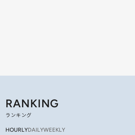
RANKING
ランキング
HOURLY
DAILY
WEEKLY