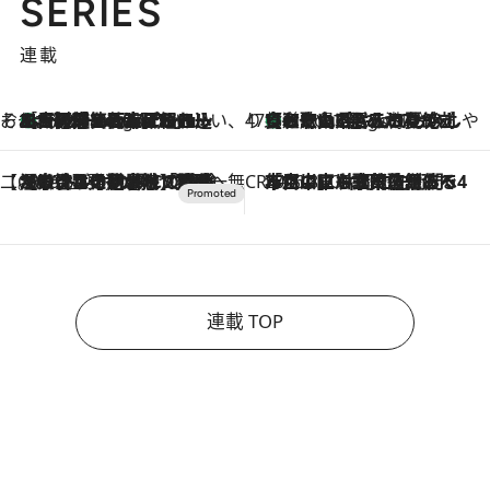
SERIES
連載
そおだよおこの関西おいしい、おやつ紀行
［大阪府箕面市］一皿一皿目の前で仕上げられる、料理を巧みに組み込んだアシェットデセールコース「ミチル アシェット デセール（Michiru assiette dessert）」
9 Hours Ago
47都道府県の手みやげ ひんやりスイーツで夏を満喫
【和歌山県】この夏絶対食べたい 冷やしておいしいおやつ3選 みかんがごろっと丸ごと入ったジュレ
9 Hours Ago
【CREA×星野リゾート】唯一無二。癒しと発見が待つ場所へ
2026.8.7
【トンボの足水浴】ヒノキの香りに包まれて涼感マックス！約13℃の湧水かけ流しを避暑地「星野温泉 トンボの湯」で体験
CREA'S CHOICE
2026.8.7
「立川にも歌舞伎があるんだよ」 片岡仁左衛門・市川中車ら豪華座組みで4年目の立川立飛歌舞伎へ
連載 TOP