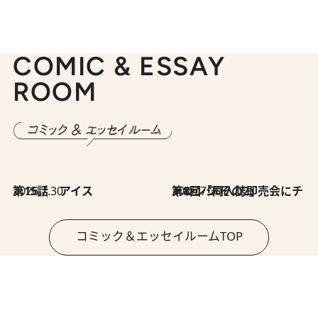
COMIC & ESSAY
ROOM
2026.7.30
第15話 アイス
2026.7.30
第8回「同人誌即売会にチャレンジ その2」
コミック＆エッセイルームTOP