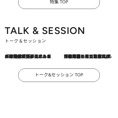
特集 TOP
TALK & SESSION
トーク＆セッション
2026.8.3
「今後値上げがあるとすれば…」「リスクがあるのは今年の冬」エネルギー専門家が語る、ホルムズ海峡封鎖が家庭にもたらす“ある心配”
2026.8.3
「住宅建てられない…」「サーチャージ料の高値が続いている」ホルムズ海峡封鎖による影響はいつまで続く？《エネルギー専門家に聞く“どうなる日本の暮らし”》
トーク&セッション TOP