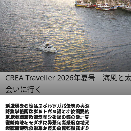
CREA Traveller 2026年夏号
会いに行く
2026.8.8
リスボンの絶品スイーツ「パステル・デ・ナタ」とは？ポルトガル伝統の奥深い世界へ
2026.7.27
「私の祖国はポルトガル語です」国民的詩人フェルナンド・ペソアと、彼が愛した文学の街を歩く
2026.7.26
ポルトガル近海が育む極上の海の幸。キリリと冷えた白ワインと愉しむ、シーフード専門店の贅沢
2026.7.22
伝統の味をモダンに昇華。高感度な地元客が集う、リスボンの最旬ガストロノミー
2026.7.21
大航海時代の栄華から、震災、独裁、そして革命へ。ポルトガル・首都リスボンの石畳に刻まれた「歴史の光と影」