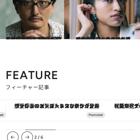
2024.7.27
まずは“好みの恐怖”を知るのが大切 オカルト研究家・吉田悠軌が教える ホラーコンテンツを楽しむためのコツ
コミック ＆ エッセイ
2024.7.13
「辛かったことも嫌だったことも花火みたいに爆発させたい」最注目作家が愛おしむ人生のハイライト
コミック ＆ エッセイ
FEATURE
フィーチャー記事
【夏限定ディナーコース】旬を迎える稚鮎や花ズッキーニなどをイタリア・トスカーナの郷土料理の手法で満喫！
【銀座で出合う最旬美容】美髪ケアや上質な眠
3
/
6