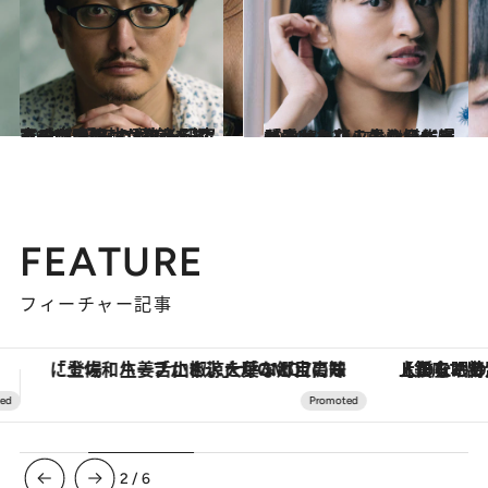
2024.7.27
まずは“好みの恐怖”を知るのが大切 オカルト研究家・吉田悠軌が教える ホラーコンテンツを楽しむためのコツ
コミック ＆ エッセイ
2024.7.13
「辛かったことも嫌だったことも花火みたいに爆発させたい」最注目作家が愛おしむ人生のハイライト
コミック ＆ エッセイ
FEATURE
フィーチャー記事
【銀座で出合う最旬美容】美髪ケアや上質な眠り…セルフケアのアップデートから、特別な名入れギフトまで。大人のための「ReFa GINZA」クルーズ
3
/
6