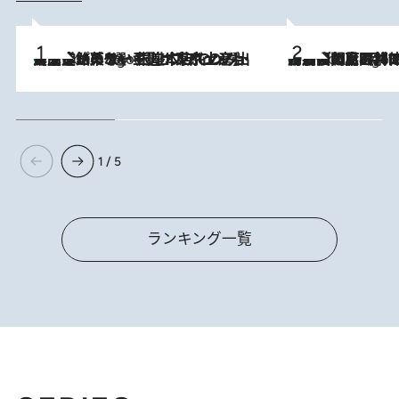
【間違いのない王道・東京土産】資生堂パーラー 銀座本店でのみ出会える銘菓5選《極上プディング・濃厚チーズケーキ・ボンボンショコラほか》
6 Hours Ago
「最後に見られてよかった」上野動物園の東園パンダ舎が解体前に特別公開。8月16日まで延長されたパネル展と共に辿る“半世紀”のパンダ飼育《解体工事の図面あり》
6 Hours Ago
1 / 5
ランキング一覧