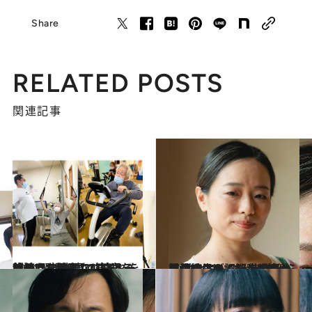
Share
RELATED POSTS
関連記事
2024.11.10
【続きを読む】100歳を超えても健康でい続ける秘訣は？ 98歳で筋トレを始めた父が頑なに守る一つの“習慣”
ライフスタイル
2024.8.24
記憶を失っても、感情は残り続ける。脳科学者・恩蔵絢子が認知症の母から 教えてもらった“自分らしさ”とは
コミック ＆ エッセイ