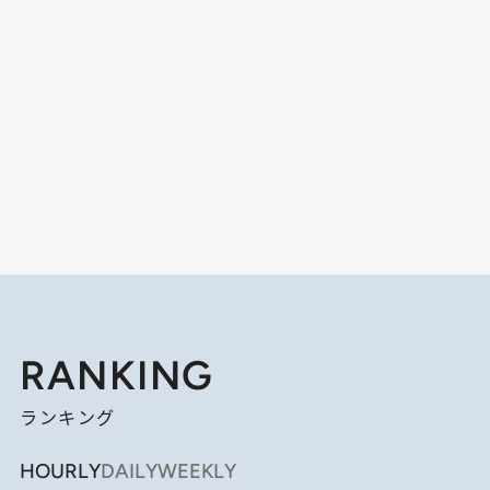
RANKING
ランキング
HOURLY
DAILY
WEEKLY