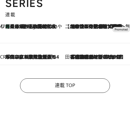
SERIES
連載
47都道府県の手みやげ ひんやりスイーツで夏を満喫
【兵庫県】この夏絶対食べたい 冷やしておいしいおやつ3選 淡路島の恵みをジェラートに集約
5 Hours Ago
【CREA×星野リゾート】唯一無二。癒しと発見が待つ場所へ
2026.8.7
【トンボの足水浴】ヒノキの香りに包まれて涼感マックス！約13℃の湧水かけ流しを避暑地「星野温泉 トンボの湯」で体験
CREA'S CHOICE
2026.8.7
「立川にも歌舞伎があるんだよ」 片岡仁左衛門・市川中車ら豪華座組みで4年目の立川立飛歌舞伎へ
田中稲の勝手に再ブーム
2026.8.7
「湘南乃風に憧れて」観客大盛上がりの“タオル回し”に、ラッパー顔負けの高速歌唱まで…さだまさし（74）のアグレッシブすぎる現在地
連載 TOP