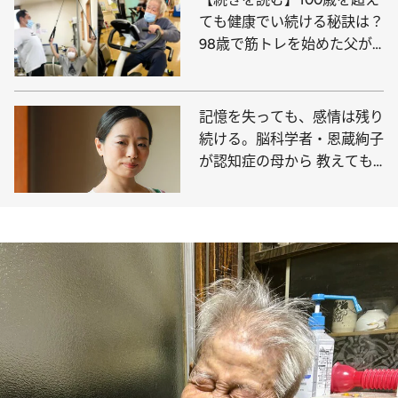
ても健康でい続ける秘訣は？
98歳で筋トレを始めた父が
頑なに守る一つの“習慣”
記憶を失っても、感情は残り
続ける。脳科学者・恩蔵絢子
が認知症の母から 教えても
らった“自分らしさ”とは