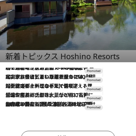
新着トピックス Hoshino Resorts
2026.8.7
【トンボの足水浴】ヒノキの香りに包まれて涼感マックス！約13℃の湧水かけ流しを避暑地「星野温泉 トンボの湯」で体験
2026.7.31
【ホテル帰省】という選択肢をOMOが提案。家族とほどよい距離を保つには「昼は実家、夜は気兼ねなくホテルで！」
2026.7.24
【夏限定ディナーコース】旬を迎える稚鮎や花ズッキーニなどをイタリア・トスカーナの郷土料理の手法で満喫！
2026.7.17
「土佐和ハーブかき氷」がOMO7高知に登場！生姜、山椒、大葉など目にも舌にも涼を呼ぶ郷土の味
2026.7.10
NEW OPEN！【界 草津】名湯の地に誕生。趣の異なる2種の温泉と上州ならではの会席・蕎麦割烹など美食を味わう究極の癒やし旅