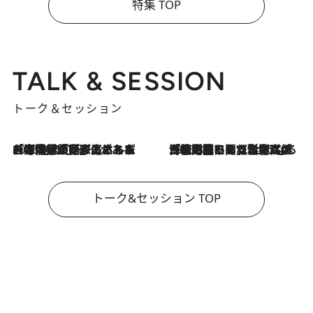
特集 TOP
TALK & SESSION
トーク＆セッション
2026.8.3
「今後値上げがあるとすれば…」「リスクがあるのは今年の冬」エネルギー専門家が語る、ホルムズ海峡封鎖が家庭にもたらす“ある心配”
2026.8.3
「住宅建てられない…」「サーチャージ料の高値が続いている」ホルムズ海峡封鎖による影響はいつまで続く？《エネルギー専門家に聞く“どうなる日本の暮らし”》
トーク&セッション TOP