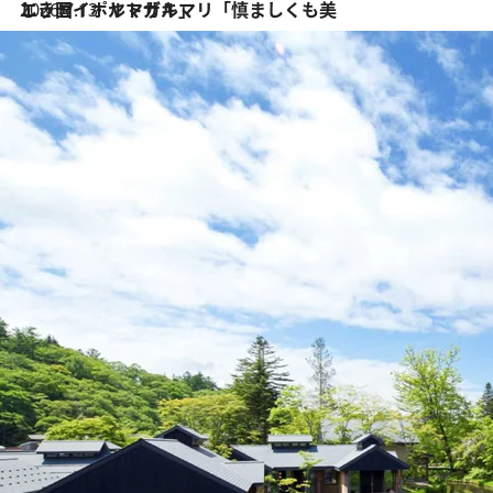
2026.7.13
エッセイ・ヤマザキマリ「慎ましくも美しき国 ポルトガル」