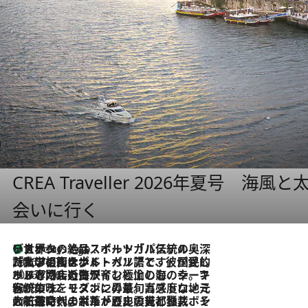
CREA Traveller 2026年夏号
会いに行く
リスボンの絶品スイーツ「パステル・デ・ナタ」とは？ポルトガル伝統の奥深い世界へ
6 Hours Ago
2026.7.27
「私の祖国はポルトガル語です」国民的詩人フェルナンド・ペソアと、彼が愛した文学の街を歩く
2026.7.26
ポルトガル近海が育む極上の海の幸。キリリと冷えた白ワインと愉しむ、シーフード専門店の贅沢
2026.7.22
伝統の味をモダンに昇華。高感度な地元客が集う、リスボンの最旬ガストロノミー
2026.7.21
大航海時代の栄華から、震災、独裁、そして革命へ。ポルトガル・首都リスボンの石畳に刻まれた「歴史の光と影」