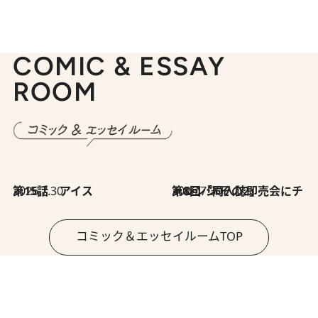
COMIC & ESSAY
ROOM
2026.7.30
第15話 アイス
2026.7.30
第8回「同人誌即売会にチャレンジ その2」
コミック＆エッセイルームTOP